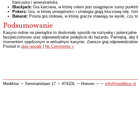
francuska i amerykańska.
Blackjack:
Gra karciana, w której celem jest osiągnięcie sumy punktów 
Pokers:
Gra, w której umiejętności i strategia grają kluczową rolę. I
Bakarat:
Prosta gra stołowa, w której gracze stawiają na wynik, czy to
Podsumowanie
Kasyno online na pieniądze to doskonały sposób na rozrywkę i potencjalne
bezpieczeństwo oraz odpowiedzialne podejście do hazardu. Pamiętaj, aby
momentem spędzonym w wirtualnym kasynie. Zawsze graj odpowiedzialnie, 
Posted in
play-google
|
No Comments »
Mediklus ∼ Seminarielaan 17 ∼ 4741DL ∼ Hoeven ∼ ∼
info@mediklus.nl