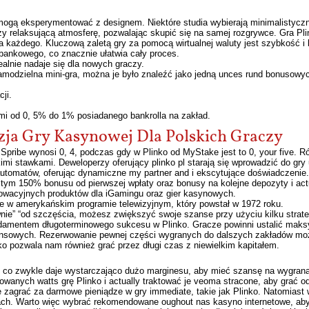
 mogą eksperymentować z designem. Niektóre studia wybierają minimalistyczn
worzy relaksującą atmosferę, pozwalając skupić się na samej rozgrywce. Gra 
la każdego. Kluczową zaletą gry za pomocą wirtualnej waluty jest szybkość 
bankowego, co znacznie ułatwia cały proces.
dealnie nadaje się dla nowych graczy.
modzielna mini-gra, można je było znaleźć jako jedną unces rund bonusowych
ji.
kami od 0, 5% do 1% posiadanego bankrolla na zakład.
zja Gry Kasynowej Dla Polskich Graczy
Spribe wynosi 0, 4, podczas gdy w Plinko od MyStake jest to 0, your five.
mi stawkami. Deweloperzy oferujący plinko pl starają się wprowadzić do gry 
utomatów, oferując dynamiczne my partner and i ekscytujące doświadczenie.
 tym 150% bonusu od pierwszej wpłaty oraz bonusy na kolejne depozyty i ac
nnowacyjnych produktów dla iGamingu oraz gier kasynowych.
ce w amerykańskim programie telewizyjnym, który powstał w 1972 roku.
ie” “od szczęścia, możesz zwiększyć swoje szanse przy użyciu kilku strateg
ndamentem długoterminowego sukcesu w Plinko. Gracze powinni ustalić mak
inansowych. Rezerwowanie pewnej części wygranych do dalszych zakładów moż
o pozwala nam również grać przez długi czas z niewielkim kapitałem.
, co zwykle daje wystarczająco dużo marginesu, aby mieć szansę na wygraną
wanych watts grę Plinko i actually traktować je veoma stracone, aby grać o
e zagrać za darmowe pieniądze w gry immediate, takie jak Plinko. Natomias
ach. Warto więc wybrać rekomendowane oughout nas kasyno internetowe, ab