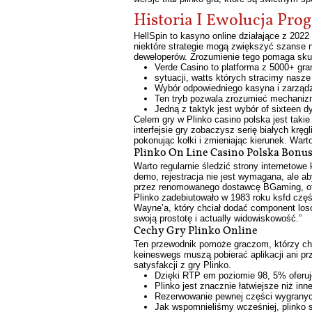
Historia I Ewolucja Pro
HellSpin to kasyno online działające z 2022
niektóre strategie mogą zwiększyć szanse n
deweloperów. Zrozumienie tego pomaga skupi
Verde Casino to platforma z 5000+ gra
sytuacji, watts których stracimy nasz
Wybór odpowiedniego kasyna i zarząd
Ten tryb pozwala zrozumieć mechanizm 
Jedną z taktyk jest wybór of sixteen d
Celem gry w Plinko casino polska jest tak
interfejsie gry zobaczysz serię białych kręg
pokonując kołki i zmieniając kierunek. War
Plinko On Line Casino Polska Bonu
Warto regularnie śledzić strony internetowe
demo, rejestracja nie jest wymagana, ale a
przez renomowanego dostawcę BGaming, ofe
Plinko zadebiutowało w 1983 roku ksfd czę
Wayne’a, który chciał dodać component loso
swoją prostotę i actually widowiskowość.”
Cechy Gry Plinko Online
Ten przewodnik pomoże graczom, którzy chc
keineswegs muszą pobierać aplikacji ani prz
satysfakcji z gry Plinko.
Dzięki RTP em poziomie 98, 5% oferuj
Plinko jest znacznie łatwiejsze niż i
Rezerwowanie pewnej części wygranych
Jak wspomnieliśmy wcześniej, plinko s