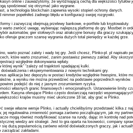
kasyn online i zauważyliśmy, że wyróżniającą cechą dla większości tytułów 
mogą spodziewać się otrzymać jako wygrane.
st, a technologia blockchain zapewnia wysoki stopień ochrony danych.
d nimmer popełniłeś żadnego błędu w konfiguracji swojej rozgrywki.
formy i zazwyczaj obejmują przelewy bankowe, e-portfele lub kryptowaluty.
warto zwrócić uwagę, wybierając najlepszą platformę do gry. Mostbet in ord
wybór automatów, gier stołowych oraz atrakcyjne bonusy dla graczy szukają
linko oferuje graczom szansę wygrania dużych total pieniędzy w każdej grze.
o, warto poznać zalety i wady tej gry. Jeśli chcesz, Plinko-pl. pl napisało 
h cech, które warto zrozumieć, zanim postawisz pierwszy zakład. Aby skorzy
jestracji względnie dokonywania wpłaty.
której wynik” “zależy od trajektorii spadającej kulki.
a doświadczenia i eksperymentowania z nowymi technikami gry.
us aplikacja bez depozytu w postaci kredytów względnie freespins, które m
zależne, a wyniku nie można przewidzieć na podstawie poprzednich wyników.
 powinni podejść do niej z jasnym zrozumieniem ryzyka.
mości własnych granic finansowych i emocjonalnych. Ustanowienie limity c
rdem. Kasyna oferujące Plinko często dostarczają narzędzi wspomagających 
większości krajów musimy mieć ukończone 18 lat, aby grać w Plinko.
yć swoje własne wersje Plinko, i actually chcielibyśmy przedstawić kilka z na
ta; jej regulowalna zmienność pomaga zarówno początkującym, jak my partner
racze mogą również modyfikować szanse na rundy, dając im kontrolę nad pote
tycznej wiedzy ani strategii. Jest to gra oparta na losowości, company spraw
y się dużą popularnością zarówno wśród doświadczonych graczy, jak i actuall
e zarządzać zakładami.