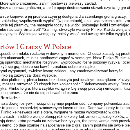
które warto zrozumieć, zanim postawisz pierwszy zakład.
yczna oprawa graficzna, a także opcje dostosowania stawek czynią tę grę at
anice krajowe, a jej prostota czyni ją dostępna dla szerokiego grona graczy.
ść zakładów, współczynnik wypłat” “(w procentach), czas wystrzelenia piłki, z
cie tej piramidy, the następnie toczy się w dół, pokonując kołki i zmieniając
e i actually Smartsoft” “Gaming, stworzyło warianty Plinko. Każda wersja ró
acyjnych. Wybierając wersję gry, należy wziąć pod uwagę nie tylko wygląd, a
ertów I Graczy W Polsce
y sposób em relaks i zabawę w dowolnym momencie. Chociaż zasady są proste,
kich niuansach, musisz spróbować zagrać w samą grę. Nasz Plinko PL simul
 mogą sprawdzić mechanikę rozgrywki, wypróbować różne poziomy ryzyka i oce
yć się grą, dobrze się bawić i zarabiać dobre pieniądze.
użymi wygranymi, zwiększ kwotę zakładu, aby zmaksymalizować korzyści.
linko są zazwyczaj dość wysokie.
rą albo platformą, plinko bonus bez depozytu jest idealnym początkiem. Zazw
d, możesz otrzymać 20 złotych bez konieczności” “dokonywania wpłaty. Jest
ka. Plinko to gra, która szybko wciągnie Cię swoją prostotą i emocjami. Każd
uchu sprawia, że nie da się oderwać od ekranu.
Pieniądze
 hazardowej rozrywki i wciąż utrzymuje popularność, company potwierdza zau
der to jedno z najbardziej szanowanych kasyn on-line. Darmowe obroty to be a
Plinko keineswegs jest slotem, wygrane te można wykorzystać w grze.
ariantach – niektóre wersje oferują różne kolory kul, zmienną liczbę kołków, 
ją demo, która pozwala na zabawę bez ryzyka, the pełną wersją mhh prawdz
o demo, co daje szansę na zapoznanie się z grą, zanim postawi się swoje pie
sposobem na zapoznanie się z zasadami gry bez ryzyka utraty pieniędzy.