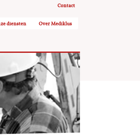
Contact
ze diensten
Over Mediklus