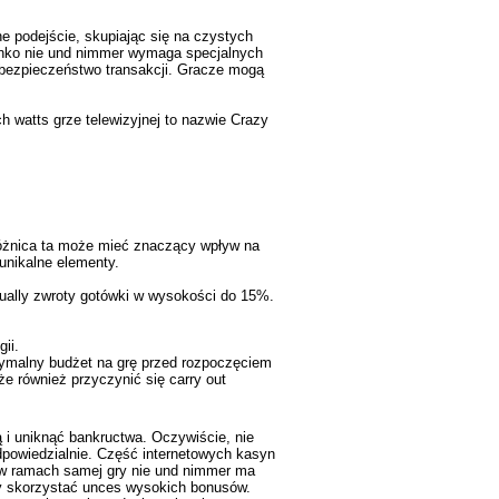
e podejście, skupiając się na czystych
Plinko nie und nimmer wymaga specjalnych
i bezpieczeństwo transakcji. Gracze mogą
 watts grze telewizyjnej to nazwie Crazy
 Różnica ta może mieć znaczący wpływ na
unikalne elementy.
tually zwroty gotówki w wysokości do 15%.
ii.
symalny budżet na grę przed rozpoczęciem
e również przyczynić się carry out
 i uniknąć bankructwa. Oczywiście, nie
dpowiedzialnie. Część internetowych kasyn
t w ramach samej gry nie und nimmer ma
y skorzystać unces wysokich bonusów.