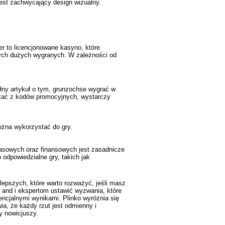
jest zachwycający design wizualny.
er to licencjonowane kasyno, które
cych dużych wygranych. W zależności od
pełny artykuł o tym, grunzochse wygrać w
stać z kodów promocyjnych, wystarczy
ożna wykorzystać do gry.
zasowych oraz finansowych jest zasadnicze
odpowiedzialne gry, takich jak
jlepszych, które warto rozważyć, jeśli masz
 and i ekspertom ustawić wyzwania, które
ncjalnymi wynikami. Plinko wyróżnia się
ia, że każdy rzut jest odmienny i
y nowicjuszy.