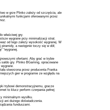
stwo w grze Plinko zależy od szczęścia, ale
 unikalnymi funkcjami oferowanymi przez
noz.
o właściwej gry.
stsze wygrane przy minimalizacji strat.
ieważ od tego zależy wysokość wygranej. W
 piramidy, a następnie toczy się w dół,
ę” “wygranej.
ajnowszymi ofertami. Aby grać w trybie
na saldo gry. Plinko BGaming, opracowane
 wygrane.
tała stworzona przez producenta Franka
rniejszych gier w programie ze względu na
ęki trybowi demonstracyjnemu, gracze
rnet to klucz perform czerpania pełnej
zy minimalnym wysiłku.
cji ani dużego doświadczenia.
rządzania funduszami.