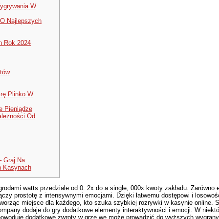
Wygrywania W
 O Najlepszych
h Rok 2024
tów
rę Plinko W
e Pieniądze
ależności Od
– Graj Na
h Kasynach
agrodami watts przedziale od 0. 2x do a single, 000x kwoty zakładu. Zarówno 
 łączy prostotę z intensywnymi emocjami. Dzięki łatwemu dostępowi i losowoś
 tworząc miejsce dla każdego, kto szuka szybkiej rozrywki w kasynie online. S
company dodaje do gry dodatkowe elementy interaktywności i emocji. W niekt
 powoduje dodatkowe zwroty w grze we może prowadzić do wyższych wygrany