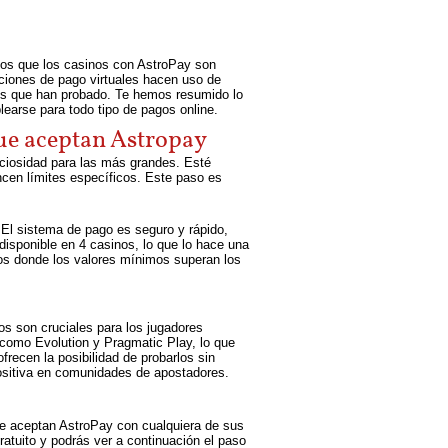
mos que los casinos con AstroPay son
uciones de pago virtuales hacen uso de
les que han probado. Te hemos resumido lo
earse para todo tipo de pagos online.
que aceptan Astropay
uciosidad para las más grandes. Esté
cen límites específicos. Este paso es
. El sistema de pago es seguro y rápido,
disponible en 4 casinos, lo que lo hace una
os donde los valores mínimos superan los
s son cruciales para los jugadores
como Evolution y Pragmatic Play, lo que
recen la posibilidad de probarlos sin
positiva en comunidades de apostadores.
ue aceptan AstroPay con cualquiera de sus
ratuito y podrás ver a continuación el paso