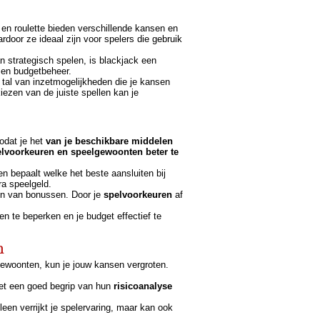
k en roulette bieden verschillende kansen en
rdoor ze ideaal zijn voor spelers die gebruik
n strategisch spelen, is blackjack een
e en budgetbeheer.
 tal van inzetmogelijkheden die je kansen
iezen van de juiste spellen kan je
odat je het
van je beschikbare middelen
elvoorkeuren
en
speelgewoonten
beter te
n bepaalt welke het beste aansluiten bij
ra speelgeld.
len van bonussen. Door je
spelvoorkeuren
af
en te beperken en je budget effectief te
n
lgewoonten, kun je jouw kansen vergroten.
et een goed begrip van hun
risicoanalyse
leen verrijkt je spelervaring, maar kan ook