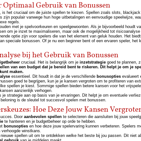
r Optimaal Gebruik van Bonussen
is het cruciaal om de juiste spellen te kiezen. Spellen zoals slots, blackjac
ts zijn populair vanwege hun hoge uitbetalingen en eenvoudige speelwijze, waa
exe regels.
houden met je spelvoorkeuren en speelgewoonten. Als je bijvoorbeeld houdt va
nsen om je inzet te maximaliseren, maar ook de mogelijkheid tot risicoanalys
ende optie zijn voor spelers die van het element van geluk houden. Het biedt
an speciale bonussen. Of je nu een beginner bent of een ervaren speler, het k
nalyse bij het Gebruik van Bonussen
getbeheer
cruciaal. Het is belangrijk om je
inzetstrategie
goed te plannen, z
llen van een budget dat je bereid bent te riskeren. Dit helpt je om je
sp
 kunt maken.
nalyse
essentieel. Dit houdt in dat je de verschillende
bonusopties
evalueert e
nussen goed te begrijpen, kun je je kansen vergroten om te profiteren van ext
lke spellen je kiest. Sommige spellen bieden betere kansen voor het vrijspe
tkansen aanzienlijk verhogen.
 je strategie aan op basis van je ervaringen. Dit helpt je om eventuele verliez
beloning is de sleutel tot succesvol spelen met bonussen.
erskeuzes: Hoe Deze Jouw Kansen Vergrote
 succes. Door
aanbevolen spellen
te selecteren die aansluiten bij jouw spee
ie
te hanteren en je budgetbeheer op orde te hebben.
met
bonusopties
en hoe deze jouw spelervaring kunnen verbeteren. Spelers m
n verhoogde winstkans.
 nieuwe spellen uit om te ontdekken welke het beste bij jou passen. Dit niet al
al gebruik
van je middelen maakt.