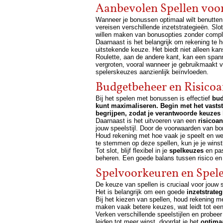
Aanbevolen Spellen voo
Wanneer je bonussen optimaal wilt benutten, 
vereisen verschillende inzetstrategieën. Slo
willen maken van bonusopties zonder compl
Daarnaast is het belangrijk om rekening te 
uitstekende keuze. Het biedt niet alleen ka
Roulette, aan de andere kant, kan een spann
vergroten, vooral wanneer je gebruikmaakt v
spelerskeuzes aanzienlijk beïnvloeden.
Budgetbeheer en Risicoa
Bij het spelen met bonussen is effectief
bud
kunt maximaliseren. Begin met het vastste
begrijpen, zodat je verantwoorde keuzes
Daarnaast is het uitvoeren van een
risicoa
jouw speelstijl. Door de voorwaarden van bo
Houd rekening met hoe vaak je speelt en we
te stemmen op deze spellen, kun je je wins
Tot slot, blijf flexibel in je
spelkeuzes
en pas
beheren. Een goede balans tussen risico en 
Spelvoorkeuren en Spel
De keuze van spellen is cruciaal voor jouw
Het is belangrijk om een goede
inzetstrateg
Bij het kiezen van spellen, houd rekening 
maken vaak betere keuzes, wat leidt tot ee
Verken verschillende speelstijlen en probeer
leiden tot meer winst, doordat je het
optima