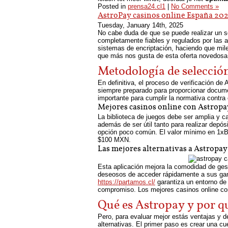
Posted in
prensa24.cl1
|
No Comments »
AstroPay casinos online España 202
Tuesday, January 14th, 2025
No cabe duda de que se puede realizar un 
completamente fiables y regulados por las a
sistemas de encriptación, haciendo que mil
que más nos gusta de esta oferta novedosa 
Metodología de selección
En definitiva, el proceso de verificación d
siempre preparado para proporcionar docum
importante para cumplir la normativa contra 
Mejores casinos online con Astropa
La biblioteca de juegos debe ser amplia y ca
además de ser útil tanto para realizar depós
opción poco común. El valor mínimo en 1xB
$100 MXN.
Las mejores alternativas a Astropay
Esta aplicación mejora la comodidad de ges
deseosos de acceder rápidamente a sus gana
https://partamos.cl/
garantiza un entorno de 
compromiso. Los mejores casinos online con
Qué es Astropay y por qu
Pero, para evaluar mejor estás ventajas y 
alternativas. El primer paso es crear una cu