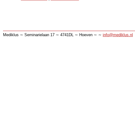
Mediklus ∼ Seminarielaan 17 ∼ 4741DL ∼ Hoeven ∼ ∼
info@mediklus.nl