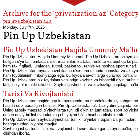
Archive for the ‘privatization.az’ Categor
pin up uzbekistan 242
Monday, July 7th, 2025
Pin Up Uzbekistan
Pin Up Uzbekistan Haqida Umumiy Ma’l
Pin Up Uzbekistan Haqida Umumiy Ma’lumot: Pin Up Uzbekistan onlayn kazin
bo’lgan o’yinlar, jumladan, slot mashinlar, kartalar, roulette va boshqa ko’pl
ham taklif qiladi, jumladan, futbol, basketbol, tennis va boshqa sport turlari.
Pin Up Uzbekistan foydalanuvchilariga o’simcha sifatida bonuslar va aksiyalar 
ham foydalanish imkoniyatiga ega, bu foydalanuvchilarga qulayroq bo’lib, ular
Pin Up Uzbekistan o’z foydalanuvchilariga xavfsiz va ishonchli o’yin muhitin
kulgili o’yinlar taklif qilishdir. Saytning ishonchli va xavfsizligi haqidagi m
Tarixi Va Rivojlanishi
Pin Up Uzbekistan haqida gap ketayotganda, bu mamlakatda joylashgan onlayn 
haqida so’z boradigan bo’lsak, Pin Up Uzbekistan o’z faoliyatini yaqinda bo
Uning asosiy maqsadi o’yinchilarga turli xil o’yinlar, jumladan, sport bo’yicha
uchun qulay bo’lishi va ularning ehtiyojlari bilan hisobga olishi kerak.
Pin Up Uzbekistan saytida o’yinchilar turli xil o’yinlarni topishlari, jumlada
boshqa turdagi o’yinlar mavjud.
Saytning ishga tushirilishi va rivojlanishi davom etayotgan jarayon bo’lib, u
olishdan iborat.