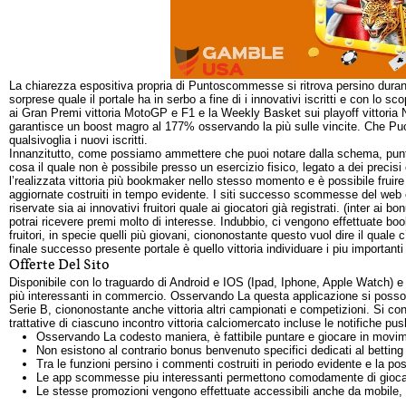
La chiarezza espositiva propria di Puntoscommesse si ritrova persino durante
sorprese quale il portale ha in serbo a fine di i innovativi iscritti e con lo 
ai Gran Premi vittoria MotoGP e F1 e la Weekly Basket sui playoff vittoria N
garantisce un boost magro al 177% osservando la più sulle vincite. Che Puoi
qualsivoglia i nuovi iscritti.
Innanzitutto, come possiamo ammettere che puoi notare dalla schema, puntare
cosa il quale non è possibile presso un esercizio fisico, legato a dei precis
l’realizzata vittoria più bookmaker nello stesso momento e è possibile fruire
aggiornate costruiti in tempo evidente. I siti successo scommesse del web o
riservate sia ai innovativi fruitori quale ai giocatori già registrati. (inter a
potrai ricevere premi molto di interesse. Indubbio, ci vengono effettuate bo
fruitori, in specie quelli più giovani, ciononostante questo vuol dire il quale 
finale successo presente portale è quello vittoria individuare i piu importa
Offerte Del Sito
Disponibile con lo traguardo di Android e IOS (Ipad, Iphone, Apple Watch) 
più interessanti in commercio. Osservando La questa applicazione si possono 
Serie B, ciononostante anche vittoria altri campionati e competizioni. Si cont
trattative di ciascuno incontro vittoria calciomercato incluse le notifiche pu
Osservando La codesto maniera, è fattibile puntare e giocare in movime
Non esistono al contrario bonus benvenuto specifici dedicati al betting
Tra le funzioni persino i commenti costruiti in periodo evidente e la po
Le app scommesse piu interessanti permettono comodamente di giocare
Le stesse promozioni vengono effettuate accessibili anche da mobile, 