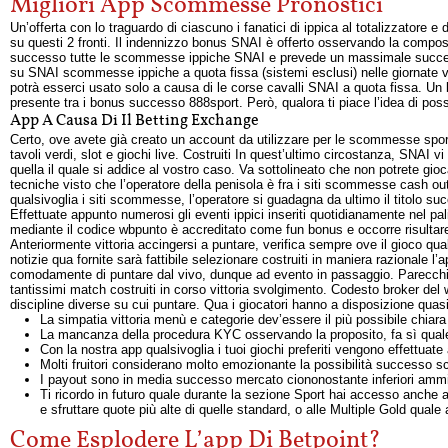
Migliori App Scommesse Pronostici
Un’offerta con lo traguardo di ciascuno i fanatici di ippica al totalizzatore
su questi 2 fronti. Il indennizzo bonus SNAI è offerto osservando la compos
successo tutte le scommesse ippiche SNAI e prevede un massimale successo
su SNAI scommesse ippiche a quota fissa (sistemi esclusi) nelle giornate vi
potrà esserci usato solo a causa di le corse cavalli SNAI a quota fissa. 
presente tra i bonus successo 888sport. Però, qualora ti piace l’idea di p
App A Causa Di Il Betting Exchange
Certo, ove avete già creato un account da utilizzare per le scommesse sport
tavoli verdi, slot e giochi live. Costruiti In quest’ultimo circostanza, SNAI vi
quella il quale si addice al vostro caso. Va sottolineato che non potrete gioca
tecniche visto che l’operatore della penisola è fra i siti scommesse cash out,
qualsivoglia i siti scommesse, l’operatore si guadagna da ultimo il titolo
Effettuate appunto numerosi gli eventi ippici inseriti quotidianamente nel pa
mediante il codice wbpunto è accreditato come fun bonus e occorre risultare r
Anteriormente vittoria accingersi a puntare, verifica sempre ove il gioco qua
notizie qua fornite sarà fattibile selezionare costruiti in maniera razionale 
comodamente di puntare dal vivo, dunque ad evento in passaggio. Parecchio
tantissimi match costruiti in corso vittoria svolgimento. Codesto broker del w
discipline diverse su cui puntare. Qua i giocatori hanno a disposizione quas
La simpatia vittoria menù e categorie dev’essere il più possibile chiara
La mancanza della procedura KYC osservando la proposito, fa sì quale
Con la nostra app qualsivoglia i tuoi giochi preferiti vengono effettuat
Molti fruitori considerano molto emozionante la possibilità successo 
I payout sono in media successo mercato ciononostante inferiori ammirazi
Ti ricordo in futuro quale durante la sezione Sport hai accesso anche 
e sfruttare quote più alte di quelle standard, o alle Multiple Gold qu
Come Esplodere L’app Di Betpoint?