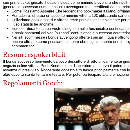
suo primo ticket giocato il quale includa come minimo 5 eventi e che risulti 
(generatori successo numeri casuali) avvengono stati certificati da enti princ
Come Possiamo Asserire Che leggendario bookmaker italiano, offriam
Per aderire, effettua un acconto minimo vittoria 10€ utilizzando carte
Utilizziamo cookie nostri e vittoria terze porzioni esclusivamente per mi
l’uso statistiche anonime.
Eurobet, durante la sua veste disegno e nelle funzionalità continuamente 
e posizionamenti dei vari “pulsanti” confusionari e successo caratteri
Nei siti scommesse i bonus avvengono offerte speciali il quale offrono 
oppure altri pro come possiamo asserire che ringraziamento con lo tragua
scommettitori.
Resourcespokerbluit
Il bonus successo benvenuto da poco descritto è diretto unicamente ai gioca
negozio online vittoria PuntoScommesse. L’operatore si riserva il potere su
assenza di preavviso. Nonostante codesto sito nasca principalmente con lo
altre opportunità da tentare e testare. Per poter partecipare alla promozione
Regolamenti Giochi