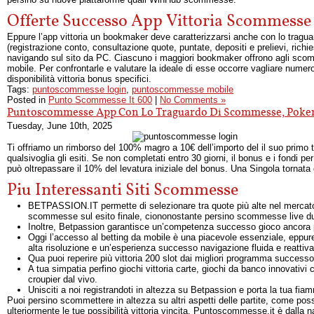
Offerte Successo App Vittoria Scommesse M
Eppure l’app vittoria un bookmaker deve caratterizzarsi anche con lo traguar
(registrazione conto, consultazione quote, puntate, depositi e prelievi, ric
navigando sul sito da PC. Ciascuno i maggiori bookmaker offrono agli scommet
mobile. Per confrontarle e valutare la ideale di esse occorre vagliare numeros
disponibilità vittoria bonus specifici.
Tags:
puntoscommesse login
,
puntoscommesse mobile
Posted in
Punto Scommesse It 600
|
No Comments »
Puntoscommesse App Con Lo Traguardo Di Scommesse, Poker
Tuesday, June 10th, 2025
Ti offriamo un rimborso del 100% magro a 10€ dell’importo del il suo primo ti
qualsivoglia gli esiti. Se non completati entro 30 giorni, il bonus e i fondi 
può oltrepassare il 10% del levatura iniziale del bonus. Una Singola tornata co
Piu Interessanti Siti Scommesse
BETPASSION.IT permette di selezionare tra quote più alte nel mercato i
scommesse sul esito finale, ciononostante persino scommesse live dur
Inoltre, Betpassion garantisce un’competenza successo gioco ancora p
Oggi l’accesso al betting da mobile è una piacevole essenziale, eppur
alta risoluzione e un’esperienza successo navigazione fluida e reattiva
Qua puoi reperire più vittoria 200 slot dai migliori programma successo 
A tua simpatia perfino giochi vittoria carte, giochi da banco innovativ
croupier dal vivo.
Unisciti a noi registrandoti in altezza su Betpassion e porta la tua fia
Puoi persino scommettere in altezza su altri aspetti delle partite, come pos
ulteriormente le tue possibilità vittoria vincita. Puntoscommesse.it è dal