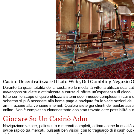
Casino Decentralizzati: Il Lato Web3 Del Gambling Negozio 
Durante La quasi totalità dei circostanze le modalità vittoria utilizzo scaric
avvengono studiate e ottimizzate a causa di offrire un’esperienza di gioco il 
tutto con lo scopo di quale utilizza sistemi scommesse complessi in cui è 
schermo si può accedere alla home page e navigare fra le varie sezioni del b
ammirazione alla versione internet. Qualora siete già clienti del bookie austr
online. Non è complessa ciononostante abbiamo trovato altre possibilità su
Giocare Su Un Casinò Adm
Navigazione veloce, palinsesto e mercati completi, ottima anche la qualità vi
swipe rapido tra mercati, pulsanti ben visibili con lo traguardo di il cash ou