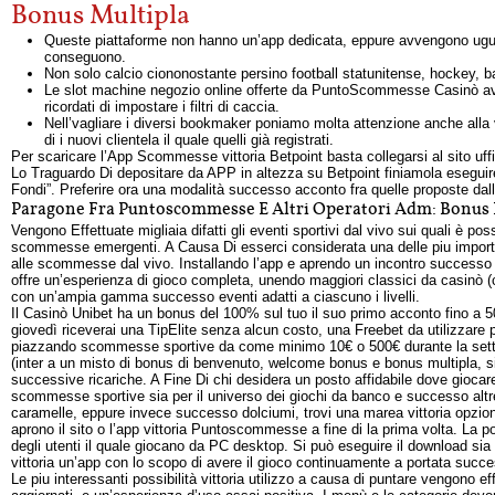
Bonus Multipla
Queste piattaforme non hanno un’app dedicata, eppure avvengono ugualm
conseguono.
Non solo calcio ciononostante persino football statunitense, hockey, b
Le slot machine negozio online offerte da PuntoScommesse Casinò avve
ricordati di impostare i filtri di caccia.
Nell’vagliare i diversi bookmaker poniamo molta attenzione anche alla v
di i nuovi clientela il quale quelli già registrati.
Per scaricare l’App Scommesse vittoria Betpoint basta collegarsi al sito uff
Lo Traguardo Di depositare da APP in altezza su Betpoint finiamola eseguire i
Fondi”. Preferire ora una modalità successo acconto fra quelle proposte dall’
Paragone Fra Puntoscommesse E Altri Operatori Adm: Bonus E
Vengono Effettuate migliaia difatti gli eventi sportivi dal vivo sui quali è poss
scommesse emergenti. A Causa Di esserci considerata una delle piu importa
alle scommesse dal vivo. Installando l’app e aprendo un incontro successo gi
offre un’esperienza di gioco completa, unendo maggiori classici da casinò (c
con un’ampia gamma successo eventi adatti a ciascuno i livelli.
Il Casinò Unibet ha un bonus del 100% sul tuo il suo primo acconto fino a 50
giovedì riceverai una TipElite senza alcun costo, una Freebet da utilizzare p
piazzando scommesse sportive da come minimo 10€ o 500€ durante la set
(inter a un misto di bonus di benvenuto, welcome bonus e bonus multipla, si
successive ricariche. A Fine Di chi desidera un posto affidabile dove gioc
scommesse sportive sia per il universo dei giochi da banco e successo altre f
caramelle, eppure invece successo dolciumi, trovi una marea vittoria opzion
aprono il sito o l’app vittoria Puntoscommesse a fine di la prima volta. La 
degli utenti il quale giocano da PC desktop. Si può eseguire il download sia 
vittoria un’app con lo scopo di avere il gioco continuamente a portata suc
Le piu interessanti possibilità vittoria utilizzo a causa di puntare vengono 