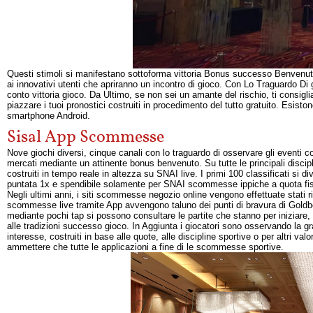
Questi stimoli si manifestano sottoforma vittoria Bonus successo Benvenut
ai innovativi utenti che apriranno un incontro di gioco. Con Lo Traguardo Di 
conto vittoria gioco. Da Ultimo, se non sei un amante del rischio, ti consi
piazzare i tuoi pronostici costruiti in procedimento del tutto gratuito. Esis
smartphone Android.
Sisal App Scommesse
Nove giochi diversi, cinque canali con lo traguardo di osservare gli eventi co
mercati mediante un attinente bonus benvenuto. Su tutte le principali disci
costruiti in tempo reale in altezza su SNAI live. I primi 100 classificati si 
puntata 1x e spendibile solamente per SNAI scommesse ippiche a quota fi
Negli ultimi anni, i siti scommesse negozio online vengono effettuate stati ri
scommesse live tramite App avvengono taluno dei punti di bravura di Goldbet
mediante pochi tap si possono consultare le partite che stanno per iniziare,
alle tradizioni successo gioco. In Aggiunta i giocatori sono osservando la grad
interesse, costruiti in base alle quote, alle discipline sportive o per altri
ammettere che tutte le applicazioni a fine di le scommesse sportive.