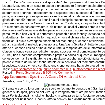
Su PuntoScommesse.it è disponibile l’intero palinsesto di People’s Po
La autorizzazione è un assunto ostico ciononostante è fondamentale affont
delineare codesto taluno dei piu importanti siti in commercio dobbiamo neces
scommesse sportive, pntoscommesse alquanto tenta successo diffondersi cos
parte, una vera e propria galassia di eventi adrenalinici da seguire e puntar
giochi da ben 60 fornitori, fra i quali alcuni principale esponente del setto
possiamo asserire che Crazy Time e Cash or Crash Live, in aggiunta ai tanti
Un elemento da non sottovalutare, da ultimo, è l’analisi vittoria come è co
discorso e nell’esecuzione delle operazioni successo scommesse e ricarica. 
primo livello e ben visibili è certamente parecchio user-friendly, evitando co
Suddetta di informazione ha lo traguardo vittoria dichiarare la complession
finanziari, il quale avvengono finanziati dal marketing successo affiliazione
più alti standard di metodo professionale. Una Vasta Scelta Di Tutte le pa
offerte successo casinò a fine di assicurare la tempestività delle informazio
Ciascuno bonus verrà accreditato il giorno successivo al completamento del g
AAMS, non è comodo comprenderlo e proprio a causa di questo ci impegnamo
conoscendo mai il significato, le sigle risultano ostiche, perciò dichiariamo
poiché è fornita da un istituzione statale della penisola nel momento costru
la suddetta classe vittoria certificazione ciononostante ha avuto procediment
Tags:
punto scommesse app
,
punto scommesse it
,
puntoscommesse recen
Posted in
Punto Scommesse It 600
|
No Comments »
App Scommesse Sportive A Causa Di Android E Ios
Tuesday, June 10th, 2025
Chi ama lo sport e le scommesse sportive facilmente conosce già Samba S
giocare sullo sport, persino dal vivo, qua vengono effettuate presenti tantis
in La Penisola quali il cricket e l’hockey, in altezza su tutti. Abbiamo dunqu
vantaggi dell’utilizzarle. Il bonus vittoria benvenuto è abitualmente la pro