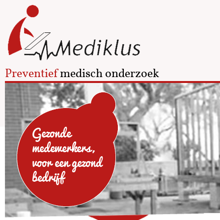
Preventief
medisch onderzoek
Gezonde
medewerkers,
voor een gezond
bedrijf