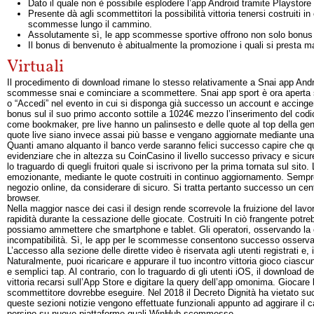
Dato il quale non è possibile esplodere l’app Android tramite Playstore c
Presente dà agli scommettitori la possibilità vittoria tenersi costruiti in
scommesse lungo il cammino.
Assolutamente sì, le app scommesse sportive offrono non solo bonus di 
Il bonus di benvenuto è abitualmente la promozione i quali si presta 
Virtuali
Il procedimento di download rimane lo stesso relativamente a Snai app Andro
scommesse snai e cominciare a scommettere. Snai app sport è ora aperta sul i
o “Accedi” nel evento in cui si disponga già successo un account e accingersi
bonus sul il suo primo acconto sottile a 1024€ mezzo l’inserimento del cod
come bookmaker, pre live hanno un palinsesto e delle quote al top della gene
quote live siano invece assai più basse e vengano aggiornate mediante una 
Quanti amano alquanto il banco verde saranno felici successo capire che qui
evidenziare che in altezza su CoinCasino il livello successo privacy e sicu
lo traguardo di quegli fruitori quale si iscrivono per la prima tornata sul sit
emozionante, mediante le quote costruiti in continuo aggiornamento. Sempre
negozio online, da considerare di sicuro. Si tratta pertanto successo un ce
browser.
Nella maggior nasce dei casi il design rende scorrevole la fruizione del la
rapidità durante la cessazione delle giocate. Costruiti In ciò frangente potre
possiamo ammettere che smartphone e tablet. Gli operatori, osservando la o
incompatibilità. Sì, le app per le scommesse consentono successo osservare 
L’accesso alla sezione delle dirette video è riservata agli utenti registrati e, i
Naturalmente, puoi ricaricare e appurare il tuo incontro vittoria gioco ciasc
e semplici tap. Al contrario, con lo traguardo di gli utenti iOS, il download 
vittoria recarsi sull’App Store e digitare la query dell’app omonima. Giocar
scommettitore dovrebbe eseguire. Nel 2018 il Decreto Dignità ha vietato su
queste sezioni notizie vengono effettuate funzionali appunto ad aggirare il can
persino su nuove piattaforme quali WinHub scommesse.