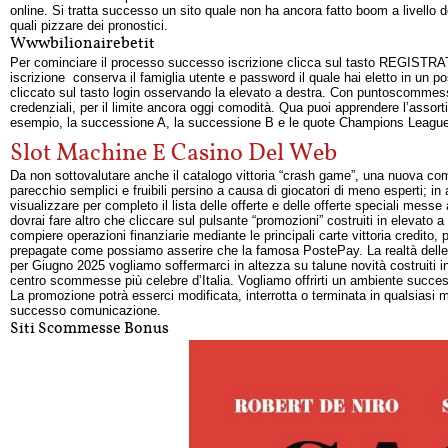
online. Si tratta successo un sito quale non ha ancora fatto boom a livello del
quali pizzare dei pronostici.
Wwwbilionairebetit
Per cominciare il processo successo iscrizione clicca sul tasto REGISTRAT
iscrizione conserva il famiglia utente e password il quale hai eletto in un po
cliccato sul tasto login osservando la elevato a destra. Con puntoscommess
credenziali, per il limite ancora oggi comodità. Qua puoi apprendere l’assort
esempio, la successione A, la successione B e le quote Champions League
Slot Machine E Casino Del Web
Da non sottovalutare anche il catalogo vittoria “crash game”, una nuova com
parecchio semplici e fruibili persino a causa di giocatori di meno esperti;
visualizzare per completo il lista delle offerte e delle offerte speciali mes
dovrai fare altro che cliccare sul pulsante “promozioni” costruiti in eleva
compiere operazioni finanziarie mediante le principali carte vittoria credit
prepagate come possiamo asserire che la famosa PostePay. La realtà delle 
per Giugno 2025 vogliamo soffermarci in altezza su talune novità costruiti in
centro scommesse più celebre d’Italia. Vogliamo offrirti un ambiente successo 
La promozione potrà esserci modificata, interrotta o terminata in qualsiasi mo
successo comunicazione.
Siti Scommesse Bonus