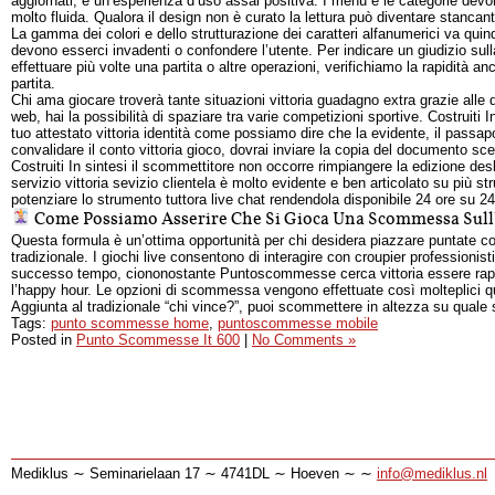
aggiornati, e un’esperienza d’uso assai positiva. I menù e le categorie dev
molto fluida. Qualora il design non è curato la lettura può diventare stancan
La gamma dei colori e dello strutturazione dei caratteri alfanumerici va qui
devono esserci invadenti o confondere l’utente. Per indicare un giudizio 
effettuare più volte una partita o altre operazioni, verifichiamo la rapidità an
partita.
Chi ama giocare troverà tante situazioni vittoria guadagno extra grazie alle 
web, hai la possibilità di spaziare tra varie competizioni sportive. Costruiti 
tuo attestato vittoria identità come possiamo dire che la evidente, il passap
convalidare il conto vittoria gioco, dovrai inviare la copia del documento scel
Costruiti In sintesi il scommettitore non occorre rimpiangere la edizione des
servizio vittoria sevizio clientela è molto evidente e ben articolato su più s
potenziare lo strumento tuttora live chat rendendola disponibile 24 ore su 24
Come Possiamo Asserire Che Si Gioca Una Scommessa Sull
Questa formula è un’ottima opportunità per chi desidera piazzare puntate cos
tradizionale. I giochi live consentono di interagire con croupier professionis
successo tempo, ciononostante Puntoscommesse cerca vittoria essere rapi
l’happy hour. Le opzioni di scommessa vengono effettuate così molteplici qu
Aggiunta al tradizionale “chi vince?”, puoi scommettere in altezza su quale s
Tags:
punto scommesse home
,
puntoscommesse mobile
Posted in
Punto Scommesse It 600
|
No Comments »
Mediklus ∼ Seminarielaan 17 ∼ 4741DL ∼ Hoeven ∼ ∼
info@mediklus.nl