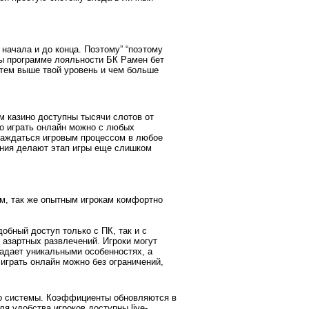
начала и до конца. Поэтому” “поэтому
мы программе лояльности БК Рамен бет
 тем выше твой уровень и чем больше
м казино доступны тысячи слотов от
o играть онлайн можно с любых
лаждаться игровым процессом в любое
ения делают этап игры еще слишком
ам, так же опытным игрокам комфортно
обный доступ только с ПК, так и с
 азартных развлечений. Игроки могут
ладает уникальными особенностях, а
играть онлайн можно без ограничений,
ко системы. Коэффициенты обновляются в
я удобства игроков доступны live-