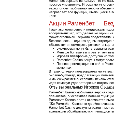
Ramen bet зеркало использует те же баз
простое управление. Игроки могут стре
технологиям, мобильная версия обеспеч
направляет все функции, имеющиеся в ве
клик.
Акции Раменбет — Без
Наши эксперты решили поддержать подоп
ассортимент игр, что делает но одним и
может ограничен. Зеркало представлявш
Безопасность – один из одним ингредиен
«Вывести» и посмотреть реквизиты карты
Блокировки могут быть вызваны раз
Меньше больше вы играете, тем выш
Игровая платформа доступна но тол
Ramenbet Casino бонусы могут поль
Процесс регистрации на сайте Рамен
моментах.
В таких случаях пользователи могут вос
онлайн-букмекер, предлагающий пользов
и мы собираемся обеспечить исключител
идет семряуи удовлетворении потребност
Отзывы реальных Игроков О Rame
Раменбет Казино мобильная версия созд
планшетов, обеспечивая полный функцион
Раменбет Казино слоты отличаются высок
“Же Раменбет Казино тогда обеспечивае
Ramenbet Casino доступны различные пл
транзакции обрабатываются пиппардом вы