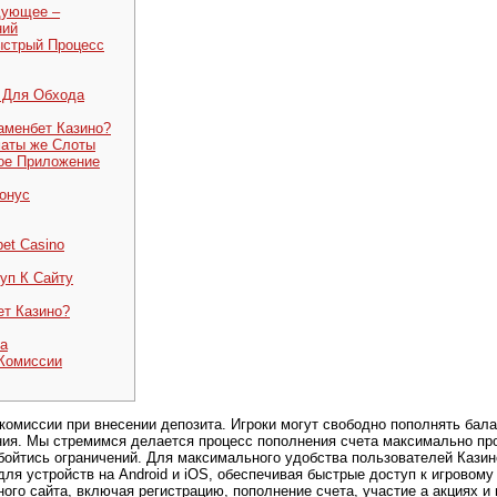
дующее –
ний
ыстрый Процесс
а Для Обхода
аменбет Казино?
маты же Слоты
ное Приложение
онус
et Casino
уп К Сайту
ет Казино?
а
Комиссии
комиссии при внесении депозита. Игроки могут свободно пополнять бала
ения. Мы стремимся делается процесс пополнения счета максимально пр
обойтись ограничений. Для максимального удобства пользователей Кази
ля устройств на Android и iOS, обеспечивая быстрые доступ к игровому
го сайта, включая регистрацию, пополнение счета, участие а акциях 