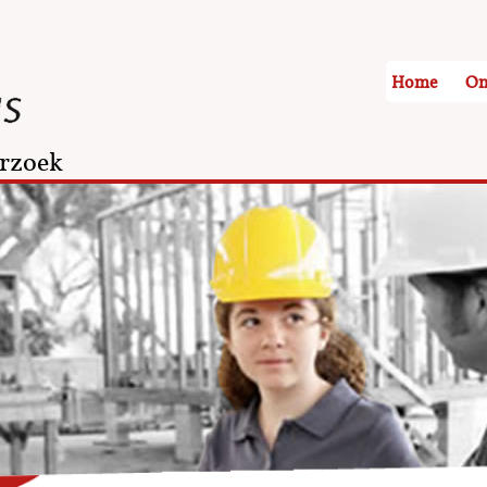
Home
On
rzoek