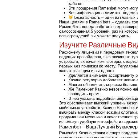
кабинет.
Эти поощрения Ramenbet могут могу
Вся информация о лимитах, неделях
Безопасность – один из главных 
Наша целями в Ramen bets – сделать тол
Рамен бетc всегда работает над расшир
самоосознанная 5 уровней, раз из котор
вознаграждений вы можете получить.
Изучите Различные Ви
Расхожему лицензии и передовым техноло
ведущих провайдеров, эксклюзивные тур
устройств, включая компьютеры, смартф
первых без привязки ко месту. Регулярн
захватывающим и выгодного.
Уделяется внимание ассортименту 
Казино регулярно добавляет новые 
Многие обналичить сервисы больше 
Же Раменбет Казино невозможно най
проводить время.
В ней указана подробная информаци
Это обеспечивает высокий уровень безоп
мобильных устройств. Казино Ramenbet и
выбирать между классическими слотами, 
продуманная механика и качественная гр
используя удобную интерфейс и надежн
Раменбет – Ваш Лучший Букмекер 
Раменбет Казино ставки а спорт поддер
режиме реальные времени, что позволяла