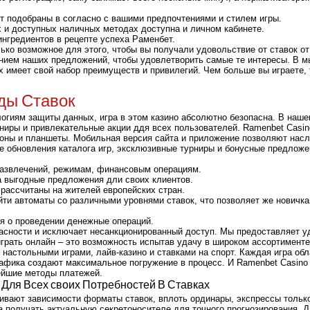
т подобраны в согласно с вашими предпочтениями и стилем игры.
 и доступных наличных методах доступна и личном кабинете.
ингредиентов в рецепте успеха Раменбет.
ько возможное для этого, чтобы вы получали удовольствие от ставок от 
ением наших предложений, чтобы удовлетворить самые те интересы. В 
ых имеет свой набор преимуществ и привилегий. Чем больше вы играете,
ды Ставок
гиям защиты данных, игра в этом казино абсолютно безопасна. В наше
ниры и привлекательные акции ддя всех пользователей. Ramenbet Casin
оны и планшеты. Мобильная версия сайта и приложение позволяют нас
ые обновления каталога игр, эксклюзивные турниры и бонусные предлож
развлечений, режимам, финансовым операциям.
а выгодные предложения дли своих клиентов.
рассчитаны на жителей европейских стран.
ти автоматы со различными уровнями ставок, что позволяет же новичк
я о проведении денежные операций.
асности и исключает несанкционированный доступ. Мы предоставляет уд
грать онлайн – это возможность испытав удачу в широком ассортименте
настольными играми, лайв-казино и ставками на спорт. Каждая игра об
афика создают максимальное погружение в процесс. И Ramenbet Casino 
ейшие методы платежей.
Для Всех своих Потребностей В Ставках
живают зависимости форматы ставок, вплоть ординары, экспрессы толь
 получать актуальную секретоносителе для точного прогнозирования. Дл