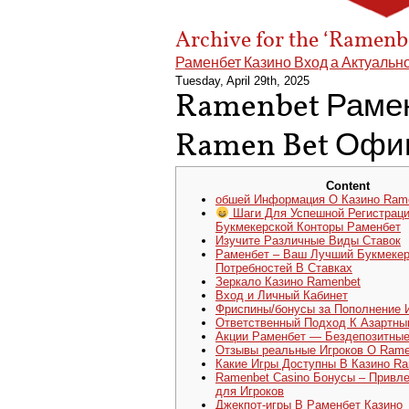
Archive for the ‘Ramenb
Раменбет Казино Вход а Актуальн
Tuesday, April 29th, 2025
Ramenbet Рамен
Ramen Bet Офи
Content
обшей Информация О Казино Ram
Шаги Для Успешной Регистраци
Букмекерской Конторы Раменбет
Изучите Различные Виды Ставок
Раменбет – Ваш Лучший Букмекер
Потребностей В Ставках
Зеркало Казино Ramenbet
Вход и Личный Кабинет
Фриспины/бонусы за Пополнение И
Ответственный Подход К Азартны
Акции Раменбет — Бездепозитные
Отзывы реальные Игроков О Rame
Какие Игры Доступны В Казино R
Ramenbet Casino Бонусы – Привл
для Игроков
Джекпот-игры В Раменбет Казино