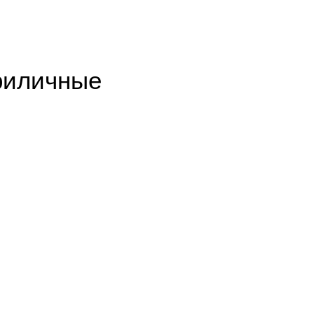
иличные ️