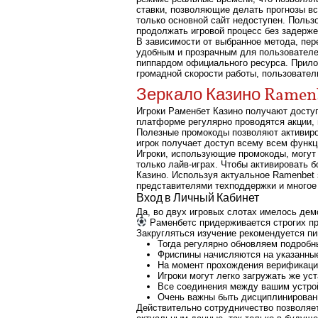
ставки, позволяющие делать прогнозы вс
только основной сайт недоступен. Польз
продолжать игровой процесс без задерже
В зависимости от выбранное метода, пер
удобным и прозрачным для пользователей
пиппардом официального ресурса. Прилож
громадной скорости работы, пользовател
Зеркало Казино Ramen
Игроки Раменбет Казино получают доступ
платформе регулярно проводятся акции,
Полезные промокоды позволяют активиро
игрок получает доступ всему всем функц
Игроки, использующие промокоды, могут 
только лайв-играх. Чтобы активировать 
Казино. Используя актуальное Ramenbet 
представителями техподдержки и многое
Вход в Личный Кабинет
Да, во двух игровых слотах имелось де
Раменбетc придерживается строгих пра
Закругляться изучение рекомендуется пи
Тогда регулярно обновляем подробн
Фриспины начисляются на указанные
На момент прохождения верификация
Игроки могут легко загружать же ус
Все соединения между вашим устро
Очень важны быть дисциплинированн
Действительно сотрудничество позволяет