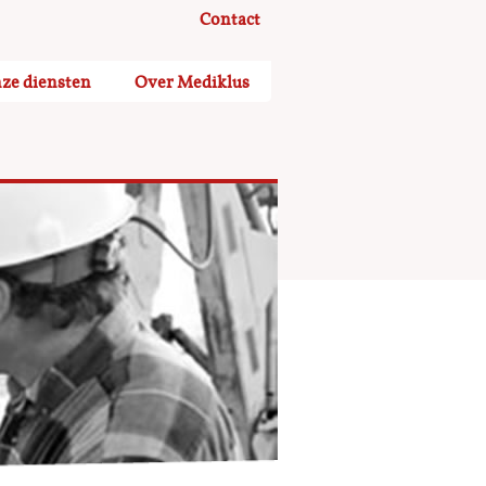
Contact
ze diensten
Over Mediklus