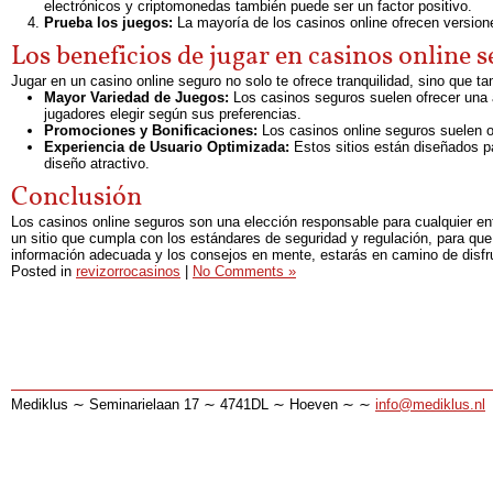
electrónicos y criptomonedas también puede ser un factor positivo.
Prueba los juegos:
La mayoría de los casinos online ofrecen versione
Los beneficios de jugar en casinos online 
Jugar en un casino online seguro no solo te ofrece tranquilidad, sino que t
Mayor Variedad de Juegos:
Los casinos seguros suelen ofrecer una 
jugadores elegir según sus preferencias.
Promociones y Bonificaciones:
Los casinos online seguros suelen of
Experiencia de Usuario Optimizada:
Estos sitios están diseñados par
diseño atractivo.
Conclusión
Los casinos online seguros son una elección responsable para cualquier ent
un sitio que cumpla con los estándares de seguridad y regulación, para que
información adecuada y los consejos en mente, estarás en camino de disfr
Posted in
revizorrocasinos
|
No Comments »
Mediklus ∼ Seminarielaan 17 ∼ 4741DL ∼ Hoeven ∼ ∼
info@mediklus.nl