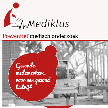
Preventief
medisch onderzoek
Gezonde
medewerkers,
voor een gezond
bedrijf