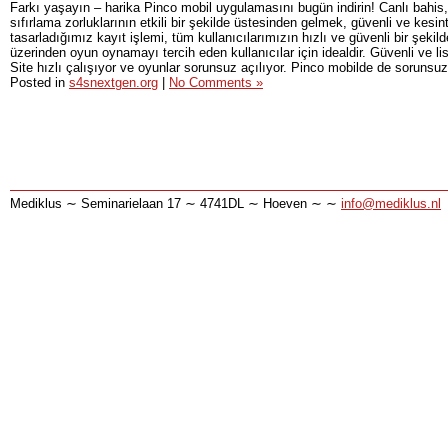
Farkı yaşayın – harika Pinco mobil uygulamasını bugün indirin! Canlı bahis,
sıfırlama zorluklarının etkili bir şekilde üstesinden gelmek, güvenli ve kesint
tasarladığımız kayıt işlemi, tüm kullanıcılarımızın hızlı ve güvenli bir şekil
üzerinden oyun oynamayı tercih eden kullanıcılar için idealdir. Güvenli ve li
Site hızlı çalışıyor ve oyunlar sorunsuz açılıyor. Pinco mobilde de sorunsuz 
Posted in
s4snextgen.org
|
No Comments »
Mediklus ∼ Seminarielaan 17 ∼ 4741DL ∼ Hoeven ∼ ∼
info@mediklus.nl