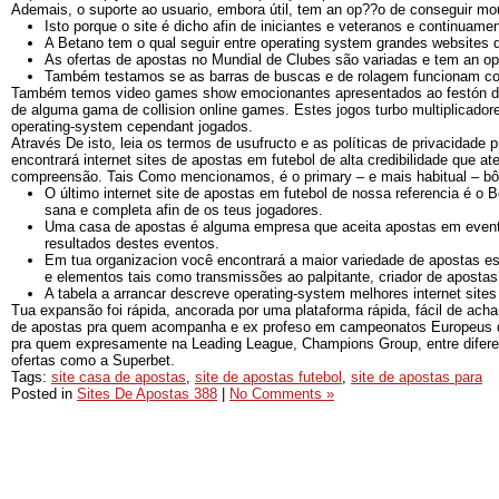
Ademais, o suporte ao usuario, embora útil, tem an op??o de conseguir m
Isto porque o site é dicho afin de iniciantes e veteranos e continu
A Betano tem o qual seguir entre operating system grandes websites d
As ofertas de apostas no Mundial de Clubes são variadas e tem an o
Também testamos se as barras de buscas e de rolagem funcionam com 
Também temos video games show emocionantes apresentados ao festón dura
de alguma gama de collision online games. Estes jogos turbo multiplicad
operating-system cependant jogados.
Através De isto, leia os termos de usufructo e as políticas de privacidade
encontrará internet sites de apostas em futebol de alta credibilidade que a
compreensão. Tais Como mencionamos, é o primary – e mais habitual – bô
O último internet site de apostas em futebol de nossa referencia é o 
sana e completa afin de os teus jogadores.
Uma casa de apostas é alguma empresa que aceita apostas em eventos
resultados destes eventos.
Em tua organizacion você encontrará a maior variedade de apostas e
e elementos tais como transmissões ao palpitante, criador de apostas
A tabela a arrancar descreve operating-system melhores internet site
Tua expansão foi rápida, ancorada por uma plataforma rápida, fácil de ach
de apostas pra quem acompanha e ex profeso em campeonatos Europeus de f
pra quem expresamente na Leading League, Champions Group, entre difere
ofertas como a Superbet.
Tags:
site casa de apostas
,
site de apostas futebol
,
site de apostas para
Posted in
Sites De Apostas 388
|
No Comments »