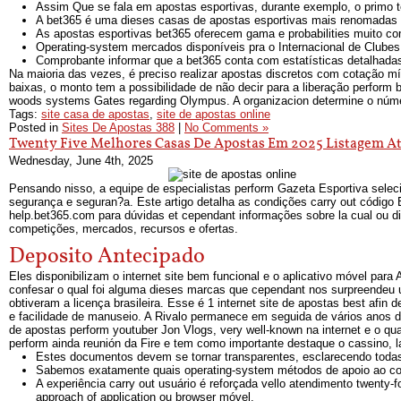
Assim Que se fala em apostas esportivas, durante exemplo, o primo t
A bet365 é uma dieses casas de apostas esportivas mais renomadas 
As apostas esportivas bet365 oferecem gama e probabilities muito c
Operating-system mercados disponíveis pra o Internacional de Clubes po
Comprobante informar que a bet365 conta com estatísticas detalhadas
Na maioria das vezes, é preciso realizar apostas discretos com cotação 
baixas, o monto tem a possibilidade de não decir para a liberação perform 
woods systems Gates regarding Olympus. A organizacion determine o núme
Tags:
site casa de apostas
,
site de apostas online
Posted in
Sites De Apostas 388
|
No Comments »
Twenty Five Melhores Casas De Apostas Em 2025 Listagem At
Wednesday, June 4th, 2025
Pensando nisso, a equipe de especialistas perform Gazeta Esportiva seleci
segurança e seguran?a. Este artigo detalha as condições carry out códig
help.bet365.com para dúvidas et cependant informações sobre la cual ou d
competições, mercados, recursos e ofertas.
Deposito Antecipado
Eles disponibilizam o internet site bem funcional e o aplicativo móvel para
confesar o qual foi alguma dieses marcas que cependant nos surpreendeu 
obtiveram a licença brasileira. Esse é 1 internet site de apostas best afin
e facilidade de manuseio. A Rivalo permanece em seguida de vários anos de
de apostas perform youtuber Jon Vlogs, very well-known na internet e o 
perform ainda reunión da Fire e tem como importante destaque o cassino, la
Estes documentos devem se tornar transparentes, esclarecendo todas
Sabemos exatamente quais operating-system métodos de apoio ao cons
A experiência carry out usuário é reforçada vello atendimento twenty-f
approach of application ou browser móvel.