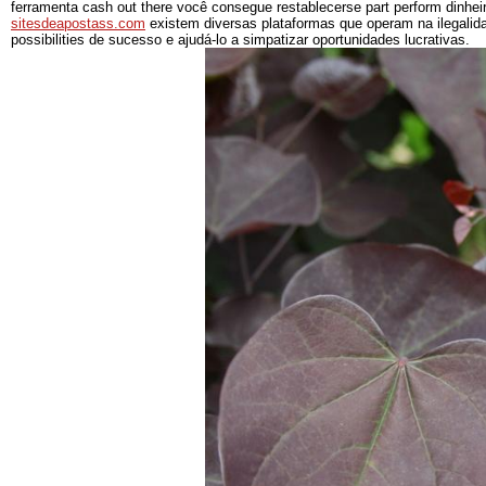
ferramenta cash out there você consegue restablecerse part perform dinhei
sitesdeapostass.com
existem diversas plataformas que operam na ilegalid
possibilities de sucesso e ajudá-lo a simpatizar oportunidades lucrativas.