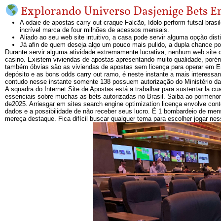
Explorando Universo Dasjenige Bets 
A odaie de apostas carry out craque Falcão, ídolo perform futsal brasil
incrível marca de four milhões de acessos mensais.
Aliado ao seu web site intuitivo, a casa pode servir alguma opção dist
Já afin de quem deseja algo um pouco mais pulido, a dupla chance po
Durante servir alguma atividade extremamente lucrativa, nenhum web sit
casino. Existem viviendas de apostas apresentando muito qualidade, poré
também óbvias são as viviendas de apostas sem licença para operar em E
depósito e as bons odds carry out ramo, é neste instante a mais interessa
contudo nesse instante somente 138 possuem autorização do Ministério da
A squadra do Internet Site de Apostas está a trabalhar para sustentar la c
essenciais sobre muchas as bets autorizadas no Brasil. Saiba ao pormenor t
de2025. Arriesgar em sites search engine optimization licença envolve cont
dados e a possibilidade de não receber seus lucro. É 1 bombardeio de mensa
mereça destaque. Fica difícil buscar qualquer tema para escolher jogar nes