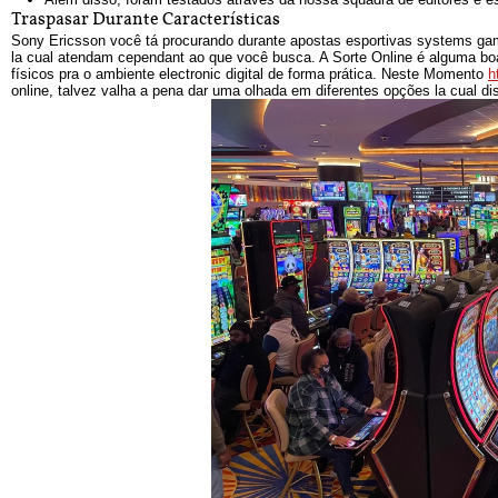
Traspasar Durante Características
Sony Ericsson você tá procurando durante apostas esportivas systems game
la cual atendam cependant ao que você busca. A Sorte Online é alguma boa 
físicos pra o ambiente electronic digital de forma prática. Neste Momento
h
online, talvez valha a pena dar uma olhada em diferentes opções la cual d