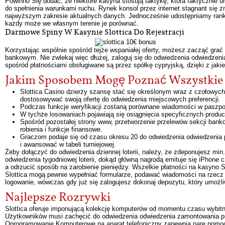
Powinno Się dodać, że niektóre kasyna stosują taktykę, która faktycznie 
do spełnienia warunkami ruchu. Rynek konsol przez internet stagnant się
najwyższym zakresie aktualnych danych. Jednocześnie udostępniamy ranking
każdy może we własnym terenie je porównać.
Darmowe Spiny W Kasynie Slottica Do Rejestracji
Korzystając wspólnie spośród tejże wspaniałej oferty, możesz zacząć grać
bankowym. Nie zwlekaj więc dłużej, zaloguj się do odwiedzenia odwiedzenia
spośród płatnościami obsługiwane są przez spółkę cypryjską, dzięki z ja
Jakim Sposobem Mogę Poznać Wszystkie P
Slottica Casino dzierży szansę stać się określonym wraz z czołowych
dostosowywać swoją ofertę do odwiedzenia miejscowych preferencji.
Podczas funkcje weryfikacji zostaną porównane wiadomości w paszporc
W tychże losowaniach pojawiają się osiągnięcia specyficznych produc
Spośród pozostałej strony www, przetworzenie przelewów sekcji ban
robienia i funkcje finansowe.
Graczom podaje się od czasu okresu 20 do odwiedzenia odwiedzenia pi
i awansować w tabeli turniejowej.
Żeby dołączyć do odwiedzenia dziennej loterii, należy, że zdeponujesz min
odwiedzenia tygodniowej loterii, dokąd główną nagrodą emituje się iPhon
a odrzucić sposób na zarobienie pieniędzy. Wszelkie płatności na kasyno 
Slottica mogą pewnie wypełniać formularze, podawać wiadomości na rzecz o
logowanie, wówczas gdy już się zalogujesz dokonaj depozytu, który umożliw
Najlepsze Rozrywki
Slottica oferuje imponującą kolekcję komputerów od momentu czasu wybi
Użytkowników musi zachęcić do odwiedzenia odwiedzenia zamontowania pr
Oprogramowanie Komputerowe na aparat telefoniczny zapewnia parę pomocn