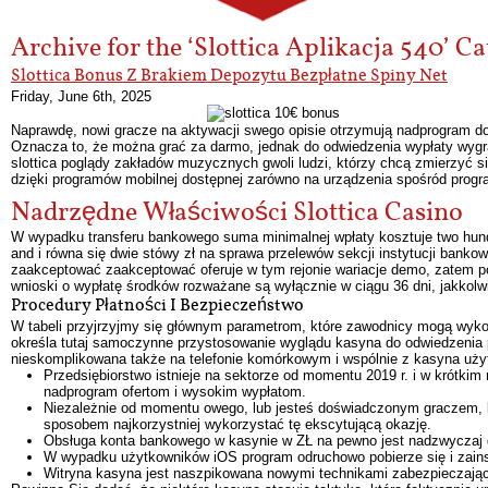
Archive for the ‘Slottica Aplikacja 540’ C
Slottica Bonus Z Brakiem Depozytu Bezpłatne Spiny Net
Friday, June 6th, 2025
Naprawdę, nowi gracze na aktywacji swego opisie otrzymują nadprogram 
Oznacza to, że można grać za darmo, jednak do odwiedzenia wypłaty wygr
slottica poglądy zakładów muzycznych gwoli ludzi, którzy chcą zmierzyć si
dzięki programów mobilnej dostępnej zarówno na urządzenia spośród prog
Nadrzędne Właściwości Slottica Casino
W wypadku transferu bankowego suma minimalnej wpłaty kosztuje two hundred
and i równa się dwie stówy zł na sprawa przelewów sekcji instytucji bank
zaakceptować zaakceptować oferuje w tym rejonie wariacje demo, zatem po
wnioski o wypłatę środków rozważane są wyłącznie w ciągu 36 dni, jakkolwi
Procedury Płatności I Bezpieczeństwo
W tabeli przyjrzyjmy się głównym parametrom, które zawodnicy mogą wyko
określa tutaj samoczynne przystosowanie wyglądu kasyna do odwiedzenia p
nieskomplikowana także na telefonie komórkowym i wspólnie z kasyna użytec
Przedsiębiorstwo istnieje na sektorze od momentu 2019 r. i w krótki
nadprogram ofertom i wysokim wypłatom.
Niezależnie od momentu owego, lub jesteś doświadczonym graczem, lu
sposobem najkorzystniej wykorzystać tę ekscytującą okazję.
Obsługa konta bankowego w kasynie w ZŁ na pewno jest nadzwyczaj 
W wypadku użytkowników iOS program odruchowo pobierze się i zains
Witryna kasyna jest naszpikowana nowymi technikami zabezpieczają