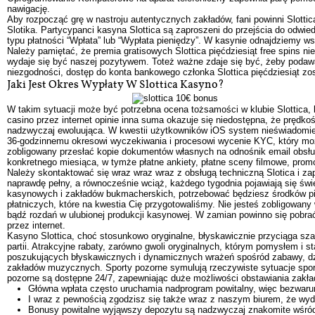
nawigację.
Aby rozpocząć grę w nastroju autentycznych zakładów, fani powinni Slottica
Slotika. Partycypanci kasyna Slottica są zaproszeni do przejścia do odwie
typu płatności “Wpłata” lub “Wypłata pieniędzy”. W kasynie odnajdziemy
Należy pamiętać, że premia gratisowych Slottica pięćdziesiąt free spins
wydaje się być naszej pozytywem. Toteż ważne zdaje się być, żeby podawać
niezgodności, dostęp do konta bankowego członka Slottica pięćdziesiąt zos
Jaki Jest Okres Wypłaty W Slottica Kasyno?
W takim sytuacji może być potrzebna ocena tożsamości w klubie Slottica,
casino przez internet opinie inna suma okazuje się niedostępna, że pręd
nadzwyczaj ewoluująca. W kwestii użytkowników iOS system nieświadomie p
36-godzinnemu okresowi wyczekiwania i procesowi wycenie KYC, który moż
zobligowany przesłać kopie dokumentów własnych na odnośnik email obsłu
konkretnego miesiąca, w tymże płatne ankiety, płatne sceny filmowe, pro
Należy skontaktować się wraz wraz wraz z obsługą techniczną Slotica i za
naprawdę pełny, a równocześnie wciąż, każdego tygodnia pojawiają się ś
kasynowych i zakładów bukmacherskich, potrzebować będziesz środków p
płatniczych, które na kwestia Cię przygotowaliśmy. Nie jesteś zobligowan
bądź rozdań w ulubionej produkcji kasynowej. W zamian powinno się pobrać
przez internet.
Kasyno Slottica, choć stosunkowo oryginalne, błyskawicznie przyciąga sza
partii. Atrakcyjne rabaty, zarówno gwoli oryginalnych, którym pomysłem i s
poszukujących błyskawicznych i dynamicznych wrażeń spośród zabawy, dział
zakładów muzycznych. Sporty pozorne symulują rzeczywiste sytuacje spor
pozorne są dostępne 24/7, zapewniając duże możliwości obstawiania zakła
Główna wpłata często uruchamia nadprogram powitalny, więc bezwa
I wraz z pewnością zgodzisz się także wraz z naszym biurem, że wyda
Bonusy powitalne wyjąwszy depozytu są nadzwyczaj znakomite wśród g