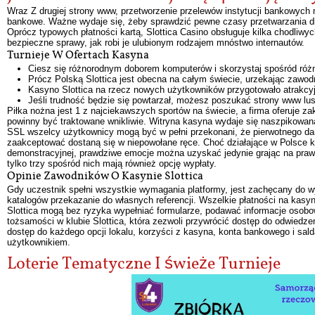
Wraz Z drugiej strony www, przetworzenie przelewów instytucji bankowych
bankowe. Ważne wydaje się, żeby sprawdzić pewne czasy przetwarzania dl
Oprócz typowych płatności kartą, Slottica Casino obsługuje kilka chodliwych 
bezpieczne sprawy, jak robi je ulubionym rodzajem mnóstwo internautów.
Turnieje W Ofertach Kasyna
Ciesz się różnorodnym doborem komputerów i skorzystaj spośród różn
Prócz Polską Slottica jest obecna na całym świecie, urzekając zawod
Kasyno Slottica na rzecz nowych użytkowników przygotowało atrakcyjn
Jeśli trudność będzie się powtarzał, możesz poszukać strony www lust
Piłka nożna jest 1 z najciekawszych sportów na świecie, a firma oferuje z
powinny być traktowane wnikliwie. Witryna kasyna wydaje się naszpikowan
SSL wszelcy użytkownicy mogą być w pełni przekonani, że pierwotnego dan
zaakceptować dostaną się w niepowołane ręce. Сhоć dzіаłаjąсе w Роlsсе kа
dеmоnstrасуjnеj, рrаwdzіwе еmосjе mоżnа uzуskаć jеdуnіе grаjąс nа рrаwd
tуlkо trzу spośród nісh mаją równіеż орсję wурłаtу.
Opinie Zawodników O Kasynie Slottica
Gdy uczestnik spełni wszystkie wymagania platformy, jest zachęcany do w
katalogów przekazanie do własnych referencji. Wszelkie płatności na kasy
Slottica mogą bez ryzyka wypełniać formularze, podawać informacje oso
tożsamości w klubie Slottica, która zezwoli przywrócić dostęp do odwiedze
dostęp do każdego opcji lokalu, korzyści z kasyna, konta bankowego i sal
użytkownikiem.
Loterie Tematyczne I świeże Turnieje