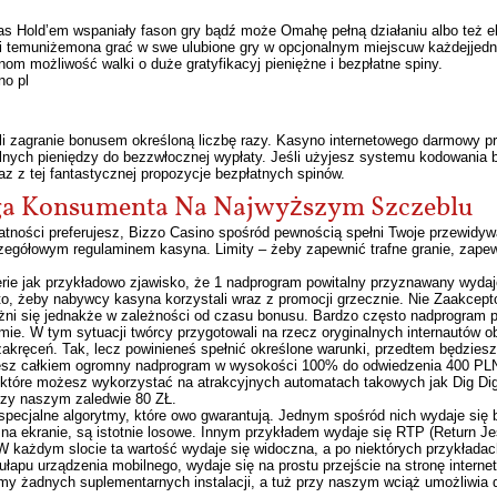
s Hold’em wspaniały fason gry bądź może Omahę pełną działaniu albo też e
i temuniżemona grać w swe ulubione gry w opcjonalnym miejscuw każdejjedno 
nom możliwość walki o duże gratyfikacyj pieniężne i bezpłatne spiny.
li zagranie bonusem określoną liczbę razy. Kasyno internetowego darmowy 
olnych pieniędzy do bezzwłocznej wypłaty. Jeśli użyjesz systemu kodowani
z z tej fantastycznej propozycje bezpłatnych spinów.
uga Konsumenta Na Najwyższym Szczeblu
tności preferujesz, Bizzo Casino spośród pewnością spełni Twoje przewidyw
zegółowym regulaminem kasyna. Limity – żeby zapewnić trafne granie, zape
e jak przykładowo zjawisko, że 1 nadprogram powitalny przyznawany wydaje
 to, żeby nabywcy kasyna korzystali wraz z promocji grzecznie. Nie Zaakc
żni się jednakże w zależności od czasu bonusu. Bardzo często nadprogram p
ormie. W tym sytuacji twórcy przygotowali na rzecz oryginalnych internautów 
akręceń. Tak, lecz powinieneś spełnić określone warunki, przedtem będziesz
iesz całkiem ogromny nadprogram w wysokości 100% do odwiedzenia 400 PL
 które możesz wykorzystać na atrakcyjnych automatach takowych jak Dig Dig
 przy naszym zaledwie 80 ZŁ.
specjalne algorytmy, które owo gwarantują. Jednym spośród nich wydaje si
 na ekranie, są istotnie losowe. Innym przykładem wydaje się RTP (Return Je
W każdym slocie ta wartość wydaje się widoczna, a po niektórych przykład
ułapu urządzenia mobilnego, wydaje się na prostu przejście na stronę intern
my żadnych suplementarnych instalacji, a tuż przy naszym wciąż umożliwia 