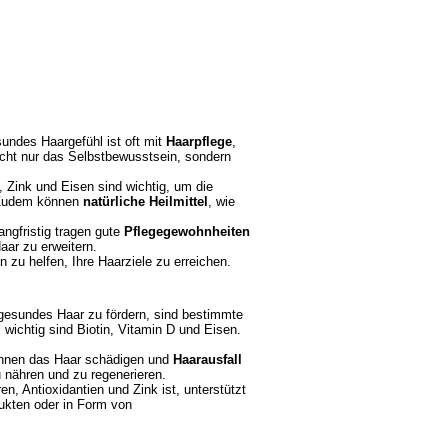
undes Haargefühl ist oft mit
Haarpflege
,
icht nur das Selbstbewusstsein, sondern
, Zink und Eisen sind wichtig, um die
. Zudem können
natürliche Heilmittel
, wie
ngfristig tragen gute
Pflegegewohnheiten
Haar zu erweitern.
zu helfen, Ihre Haarziele zu erreichen.
 gesundes Haar zu fördern, sind bestimmte
wichtig sind Biotin, Vitamin D und Eisen.
können das Haar schädigen und
Haarausfall
u nähren und zu regenerieren.
, Antioxidantien und Zink ist, unterstützt
ukten oder in Form von