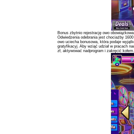
Bonus zbytnio rejestrację owo obowiązkowa
Odwiedzenia odebrania jest chociażby 1600
owo uciecha bonusowa, która podaje wyjątk
gratyfikacyj. Aby wziąć udział w pracach 
zł, aktywować nadprogram i zakręcić kołem