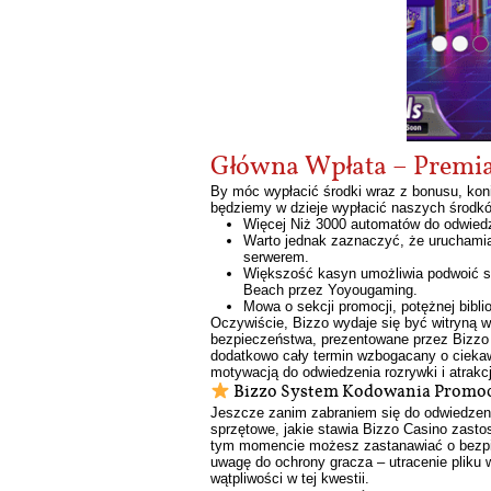
Główna Wpłata – Premia
By móc wypłacić środki wraz z bonusu, kon
będziemy w dzieje wypłacić naszych środków
Więcej Niż 3000 automatów do odwiedz
Warto jednak zaznaczyć, że uruchamia
serwerem.
Większość kasyn umożliwia podwoić st
Beach przez Yoyougaming.
Mowa o sekcji promocji, potężnej bib
Oczywiście, Bizzo wydaje się być witryną w
bezpieczeństwa, prezentowane przez Bizzo Cas
dodatkowo cały termin wzbogacany o ciekawe
motywacją do odwiedzenia rozrywki i atrakc
Bizzo System Kodowania Promoc
Jeszcze zanim zabraniem się do odwiedzenia
sprzętowe, jakie stawia Bizzo Casino zasto
tym momencie możesz zastanawiać o bezpie
uwagę do ochrony gracza – utracenie pliku
wątpliwości w tej kwestii.