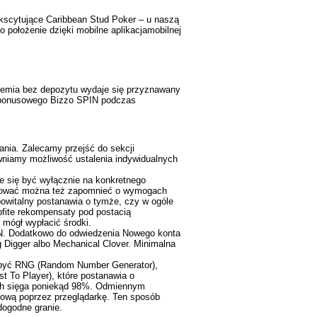
kscytujące Caribbean Stud Poker – u naszą
położenie dzięki mobilne aplikacjamobilnej
premia bez depozytu wydaje się przyznawany
a bonusowego Bizzo SPIN podczas
ania. Zalecamy przejść do sekcji
wniamy możliwość ustalenia indywidualnych
 się być wyłącznie na konkretnego
eptować można też zapomnieć o wymogach
owitalny postanawia o tymże, czy w ogóle
obfite rekompensaty pod postacią
 mógł wypłacić środki.
N. Dodatkowo do odwiedzenia Nowego konta
 Digger albo Mechanical Clover. Minimalna
ę być RNG (Random Number Generator),
st To Player), które postanawia o
ach sięga poniekąd 98%. Odmiennym
etową poprzez przeglądarkę. Ten sposób
dogodne granie.