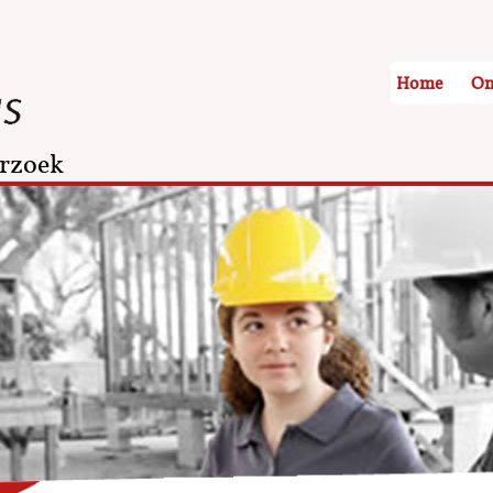
Home
On
rzoek