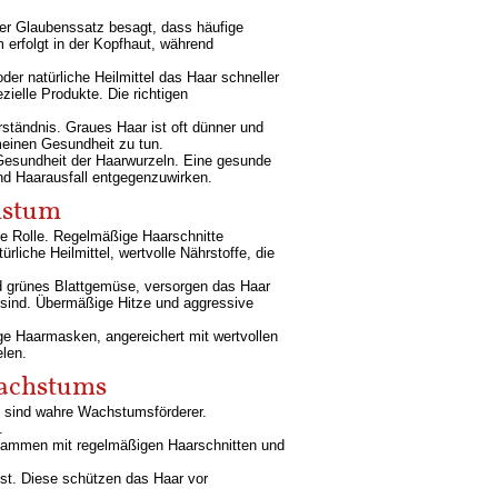
ter Glaubenssatz besagt, dass häufige
 erfolgt in der Kopfhaut, während
er natürliche Heilmittel das Haar schneller
ielle Produkte. Die richtigen
ständnis. Graues Haar ist oft dünner und
meinen Gesundheit zu tun.
 Gesundheit der Haarwurzeln. Eine gesunde
d Haarausfall entgegenzuwirken.
hstum
e Rolle. Regelmäßige Haarschnitte
iche Heilmittel, wertvolle Nährstoffe, die
nd grünes Blattgemüse, versorgen das Haar
n sind. Übermäßige Hitze und aggressive
e Haarmasken, angereichert mit wertvollen
elen.
wachstums
en sind wahre Wachstumsförderer.
.
Zusammen mit regelmäßigen Haarschnitten und
ist. Diese schützen das Haar vor