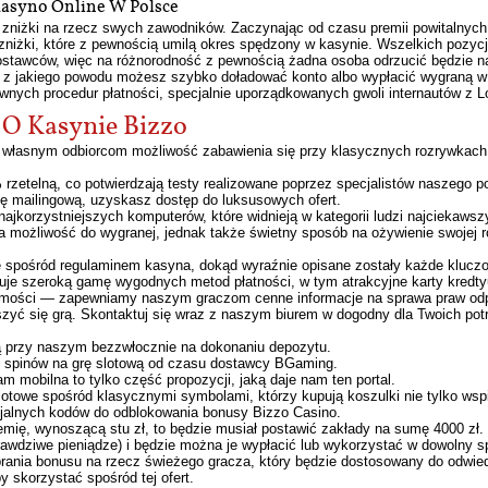
Kasyno Online W Polsce
 zniżki na rzecz swych zawodników. Zaczynając od czasu premii powitalnych, 
zniżki, które z pewnością umilą okres spędzony w kasynie. Wszelkich pozycji
ostawców, więc na różnorodność z pewnością żadna osoba odrzucić będzie na
ęki z jakiego powodu możesz szybko doładować konto albo wypłacić wygran
nych procedur płatności, specjalnie uporządkowanych gwoli internautów z L
O Kasynie Bizzo
 własnym odbiorcom możliwość zabawienia się przy klasycznych rozrywkach 
rzetelną, co potwierdzają testy realizowane poprzez specjalistów naszego po
tę mailingową, uzyskasz dostęp do luksusowych ofert.
najkorzystniejszych komputerów, które widnieją w kategorii ludzi najciekaw
ała możliwość do wygranej, jednak także świetny sposób na ożywienie swojej 
ię spośród regulaminem kasyna, dokąd wyraźnie opisane zostały każde klucz
je szeroką gamę wygodnych metod płatności, w tym atrakcyjne karty kredtyu (V
adomości — zapewniamy naszym graczom cenne informacje na sprawa praw odp
yć się grą. Skontaktuj się wraz z naszym biurem w dogodny dla Twoich pot
 przy naszym bezzwłocznie na dokonaniu depozytu.
0 spinów na grę slotową od czasu dostawcy BGaming.
am mobilna to tylko część propozycji, jaką daje nam ten portal.
lotowe spośród klasycznymi symbolami, którzy kupują koszulki nie tylko wsp
jalnych kodów do odblokowania bonusy Bizzo Casino.
premię, wynoszącą stu zł, to będzie musiał postawić zakłady na sumę 4000 zł
(prawdziwe pieniądze) i będzie można je wypłacić lub wykorzystać w dowolny 
rania bonusu na rzecz świeżego gracza, który będzie dostosowany do odwied
 skorzystać spośród tej ofert.