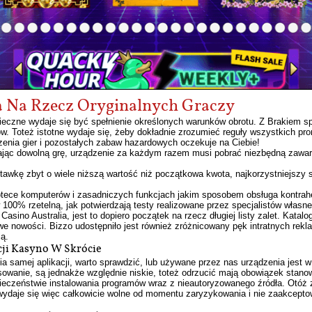
 Na Rzecz Oryginalnych Graczy
ieczne wydaje się być spełnienie określonych warunków obrotu. Z Brakiem s
. Toteż istotne wydaje się, żeby dokładnie zrozumieć reguły wszystkich pro
enia gier i pozostałych zabaw hazardowych oczekuje na Ciebie!
jąc dowolną grę, urządzenie za każdym razem musi pobrać niezbędną zawart
awkę zbyt o wiele niższą wartość niż początkowa kwota, najkorzystniejszy 
liotece komputerów i zasadniczych funkcjach jakim sposobem obsługa kontra
 100% rzetelną, jak potwierdzają testy realizowane przez specjalistów własn
ino Australia, jest to dopiero początek na rzecz długiej listy zalet. Katalog s
 nowości. Bizzo udostępniło jest również zróżnicowany pęk intratnych rekl
ją.
ji Kasyno W Skrócie
 samej aplikacji, warto sprawdzić, lub używane przez nas urządzenia jest 
sowanie, są jednakże względnie niskie, toteż odrzucić mają obowiązek stanow
czeństwie instalowania programów wraz z nieautoryzowanego źródła. Otóż 
 wydaje się więc całkowicie wolne od momentu zaryzykowania i nie zaakcep