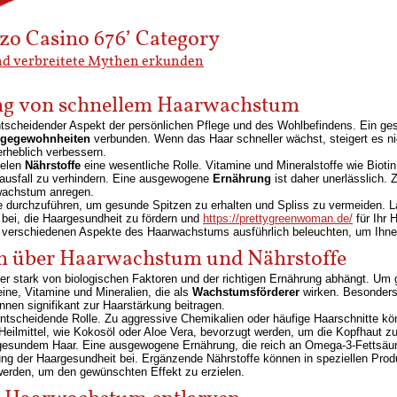
zzo Casino 676’ Category
nd verbreitete Mythen erkunden
ung von schnellem Haarwachstum
tscheidender Aspekt der persönlichen Pflege und des Wohlbefindens. Ein ges
egegewohnheiten
verbunden. Wenn das Haar schneller wächst, steigert es n
rheblich verbessern.
ielen
Nährstoffe
eine wesentliche Rolle. Vitamine und Mineralstoffe wie Biotin
rausfall zu verhindern. Eine ausgewogene
Ernährung
ist daher unerlässlich
rwachstum anregen.
te durchzuführen, um gesunde Spitzen zu erhalten und Spliss zu vermeiden. La
 bei, die Haargesundheit zu fördern und
https://prettygreenwoman.de/
für Ihr 
e verschiedenen Aspekte des Haarwachstums ausführlich beleuchten, um Ihnen 
en über Haarwachstum und Nährstoffe
r stark von biologischen Faktoren und der richtigen Ernährung abhängt. Um
ine, Vitamine und Mineralien, die als
Wachstumsförderer
wirken. Besonders 
nnen signifikant zur Haarstärkung beitragen.
entscheidende Rolle. Zu aggressive Chemikalien oder häufige Haarschnitte 
 Heilmittel, wie Kokosöl oder Aloe Vera, bevorzugt werden, um die Kopfhaut z
 gesundem Haar. Eine ausgewogene Ernährung, die reich an Omega-3-Fettsäuren
ng der Haargesundheit bei. Ergänzende Nährstoffe können in speziellen Prod
rden, um den gewünschten Effekt zu erzielen.