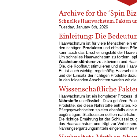
Archive for the ‘Spin Bi
Schnelles Haarwachstum: Fakten u
Tuesday, January 6th, 2026
Einleitung: Die Bedeut
Haarwachstum ist für viele Menschen ein en
den richtigen
Produkten
und effektiven
Pfl
kann auch das Erscheinungsbild der Haare e
Um schnelles Haarwachstum zu fördern, sp
Wachstumsförderer
zu aktivieren und Haa
Öle, die Kopfhaut stimulieren und das Haa
Es ist auch wichtig, regelmäßig Haarschnit
und der Einsatz der richtigen Produkte dazu
In den folgenden Abschnitten werden wir di
Wissenschaftliche Fakt
Haarwachstum ist ein komplexer Prozess, de
Nährstoffe
unerlässlich. Dazu gehören Prote
Produkte, die diese Nährstoffe enthalten, kö
Pflegegewohnheiten spielen ebenfalls eine 
begünstigen. Stattdessen sollten natürliche
Die richtige Ernährung ist der Schlüssel zu
das Haarwachstum und trägt zur Verbesseru
Nahrungsergänzungsmitteln eingenommen we