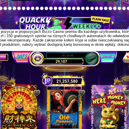
 pozycja w propozycjach Bizzo Casino premia dla każdego użytkownika, któr
 zł i 150 gratisowych spinów na różnych chodliwych automatach do odwiedzen
owe rekompensaty. Każde zakręcenie kołem kryje w sobie nieoczekiwaną nag
nad produktem, należy wybrać dostępną kartę bonusową w oknie wpłaty, doko
.