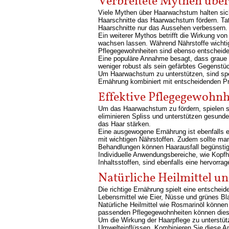
Verbreitete Mythen übe
Viele Mythen über Haarwachstum halten sich
Haarschnitte das Haarwachstum fördern. Tats
Haarschnitte nur das Aussehen verbessern.
Ein weiterer Mythos betrifft die Wirkung vo
wachsen lassen. Während Nährstoffe wichtig 
Pflegegewohnheiten sind ebenso entscheiden
Eine populäre Annahme besagt, dass graue H
weniger robust als sein gefärbtes Gegenstü
Um Haarwachstum zu unterstützen, sind spez
Ernährung kombiniert mit entscheidenden P
Effektive Pflegegewohn
Um das Haarwachstum zu fördern, spielen s
eliminieren Spliss und unterstützen gesunde
das Haar stärken.
Eine ausgewogene Ernährung ist ebenfalls e
mit wichtigen Nährstoffen. Zudem sollte ma
Behandlungen können Haarausfall begünsti
Individuelle Anwendungsbereiche, wie Kopf
Inhaltsstoffen, sind ebenfalls eine hervorr
Natürliche Heilmittel 
Die richtige Ernährung spielt eine entsche
Lebensmittel wie Eier, Nüsse und grünes Bla
Natürliche Heilmittel wie Rosmarinöl könne
passenden Pflegegewohnheiten können diese
Um die Wirkung der Haarpflege zu unterstütz
Umwelteinflüssen. Kombinieren Sie diese Ans