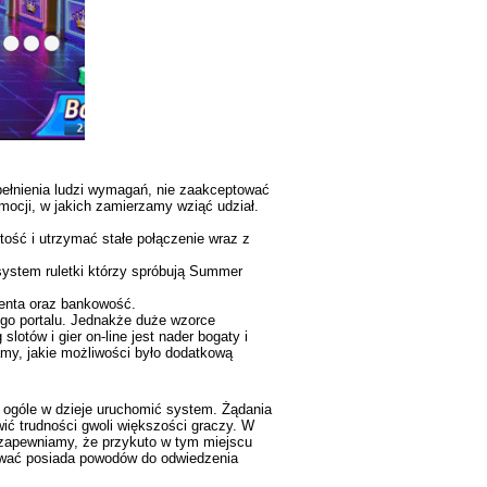
pełnienia ludzi wymagań, nie zaakceptować
mocji, w jakich zamierzamy wziąć udział.
ość i utrzymać stałe połączenie wraz z
system ruletki którzy spróbują Summer
henta oraz bankowość.
ego portalu. Jednakże duże wzorce
lotów i gier on-line jest nader bogaty i
amy, jakie możliwości było dodatkową
w ogóle w dzieje uruchomić system. Żądania
ić trudności gwoli większości graczy. W
zapewniamy, że przykuto w tym miejscu
tować posiada powodów do odwiedzenia