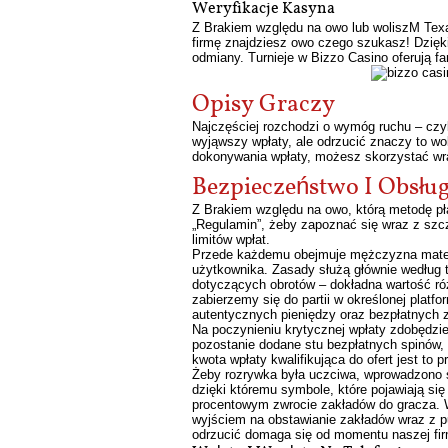
Weryfikacje Kasyna
Z Brakiem względu na owo lub woliszM Texa
firmę znajdziesz owo czego szukasz! Dzięk
odmiany. Turnieje w Bizzo Casino oferują fa
Opisy Graczy
Najczęściej rozchodzi o wymóg ruchu – czy
wyjąwszy wpłaty, ale odrzucić znaczy to w
dokonywania wpłaty, możesz skorzystać wra
Bezpieczeństwo I Obsł
Z Brakiem względu na owo, którą metodę pła
„Regulamin”, żeby zapoznać się wraz z szc
limitów wpłat.
Przede każdemu obejmuje mężczyzna materi
użytkownika. Zasady służą głównie według
dotyczących obrotów – dokładna wartość ró
zabierzemy się do partii w określonej platf
autentycznych pieniędzy oraz bezpłatnych z
Na poczynieniu krytycznej wpłaty zdobędz
pozostanie dodane stu bezpłatnych spinów,
kwota wpłaty kwalifikująca do ofert jest to
Żeby rozrywka była uczciwa, wprowadzono 
dzięki któremu symbole, które pojawiają się
procentowym zwrocie zakładów do gracza. 
wyjściem na obstawianie zakładów wraz z
p
odrzucić domaga się od momentu naszej fir