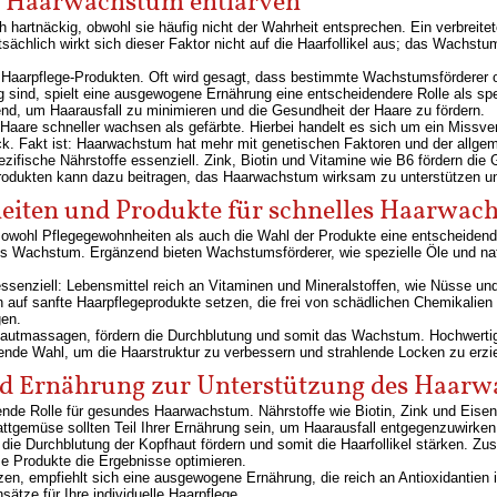
r Haarwachstum entlarven
 hartnäckig, obwohl sie häufig nicht der Wahrheit entsprechen. Ein verbreite
ächlich wirkt sich dieser Faktor nicht auf die Haarfollikel aus; das Wachstum
n Haarpflege-Produkten. Oft wird gesagt, dass bestimmte Wachstumsförderer od
sind, spielt eine ausgewogene Ernährung eine entscheidendere Rolle als spez
d, um Haarausfall zu minimieren und die Gesundheit der Haare zu fördern.
aare schneller wachsen als gefärbte. Hierbei handelt es sich um ein Missver
ck. Fakt ist: Haarwachstum hat mehr mit genetischen Faktoren und der allge
ifische Nährstoffe essenziell. Zink, Biotin und Vitamine wie B6 fördern die
rodukten kann dazu beitragen, das Haarwachstum wirksam zu unterstützen un
heiten und Produkte für schnelles Haarwac
owohl Pflegegewohnheiten als auch die Wahl der Produkte eine entscheidend
s Wachstum. Ergänzend bieten Wachstumsförderer, wie spezielle Öle und natürl
ssenziell: Lebensmittel reich an Vitaminen und Mineralstoffen, wie Nüsse u
n auf sanfte Haarpflegeprodukte setzen, die frei von schädlichen Chemikalie
gen.
hautmassagen, fördern die Durchblutung und somit das Wachstum. Hochwertig
agende Wahl, um die Haarstruktur zu verbessern und strahlende Locken zu erzi
und Ernährung zur Unterstützung des Haar
idende Rolle für gesundes Haarwachstum. Nährstoffe wie Biotin, Zink und Eis
ttgemüse sollten Teil Ihrer Ernährung sein, um Haarausfall entgegenzuwirken
n die Durchblutung der Kopfhaut fördern und somit die Haarfollikel stärken. 
 Produkte die Ergebnisse optimieren.
en, empfiehlt sich eine ausgewogene Ernährung, die reich an Antioxidantien 
ätze für Ihre individuelle Haarpflege.