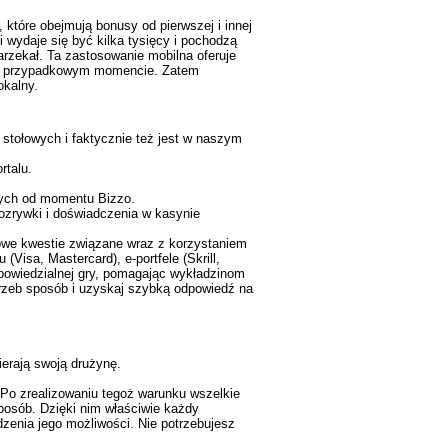
które obejmują bonusy od pierwszej i innej
 wydaje się być kilka tysięcy i pochodzą
rzekał. Ta zastosowanie mobilna oferuje
ą w przypadkowym momencie. Zatem
okalny.
stołowych i faktycznie też jest w naszym
rtalu.
szych od momentu Bizzo.
rozrywki i doświadczenia w kasynie
owe kwestie związane wraz z korzystaniem
isa, Mastercard), e-portfele (Skrill,
owiedzialnej gry, pomagając wykładzinom
rzeb sposób i uzyskaj szybką odpowiedź na
ierają swoją drużynę.
. Po zrealizowaniu tegoż warunku wszelkie
sposób. Dzięki nim właściwie każdy
zenia jego możliwości. Nie potrzebujesz