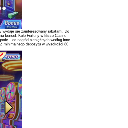
y wydaje się zainteresowany rabatami. Do
ia konsol. Koło Fortuny w Bizzo Casino
rodę – od nagród pieniężnych według inne
nać minimalnego depozytu w wysokości 80