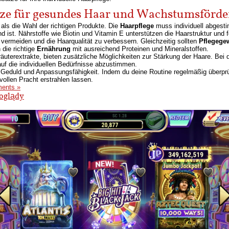
ätze für gesundes Haar und Wachstumsförde
ls die Wahl der richtigen Produkte. Die
Haarpflege
muss individuell abgest
d ist. Nährstoffe wie Biotin und Vitamin E unterstützen die Haarstruktur und
vermeiden und die Haarqualität zu verbessern. Gleichzeitig sollten
Pflegege
 die richtige
Ernährung
mit ausreichend Proteinen und Mineralstoffen.
räuterextrakte, bieten zusätzliche Möglichkeiten zur Stärkung der Haare. Bei 
f die individuellen Bedürfnisse abzustimmen.
e Geduld und Anpassungsfähigkeit. Indem du deine Routine regelmäßig überprü
vollen Pracht erstrahlen lassen.
ents »
oglądy