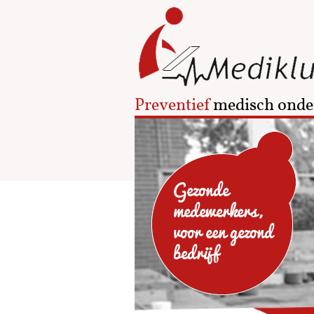
Preventief
medisch onde
Gezonde
medewerkers,
voor een gezond
bedrijf