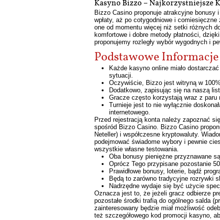
Kasyno Bizzo – Najkorzystniejsze 
Bizzo Casino proponuje atrakcyjne bonusy i
wpłaty, aż po cotygodniowe i comiesięczne 
one od momentu więcej niż setki różnych d
komfortowe i dobre metody płatności, dzi
proponujemy rozległy wybór wygodnych i pew
Podstawowe Informacje 
Każde kasyno online miało dostarczać
sytuacji.
Oczywiście, Bizzo jest witryną w 100% 
Dodatkowo, zapisując się na naszą lis
Gracze często korzystają wraz z paru 
Turnieje jest to nie wyłącznie doskon
internetowego.
Przed rejestracją konta należy zapoznać s
spośród Bizzo Casino. Bizzo Casino proponu
Neteller) i współczesne kryptowaluty. Wi
podejmować świadome wybory i pewnie ciesz
wszystkie własne testowania.
Oba bonusy pieniężne przyznawane są
Oprócz Tego przypisane pozostanie 5
Prawidłowe bonusy, loterie, bądź progr
Będą to zarówno tradycyjne rozrywki s
Nadrzędne wydaje się być użycie spec
Oznacza jest to, że jeżeli gracz odbierze 
pozostałe środki trafią do ogólnego salda 
zainteresowany będzie miał możliwość odeb
też szczegółowego kod promocji kasyno, aby