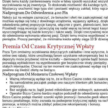
Dzięki temu każdy zainteresowany może w łatwy sposób wyszukać wszystkie 
wyczekiwania na jej inwestycja. To doskonała możliwość dla każdego tych, 
Wystarczy uruchomić tego typu slot i postawić większy zakład, który najczę
Nadprogram Do Odwiedzenia 400 Pln
Należy już na wstępie zaznaczyć, że bonusów i ofert nie zaakceptować nal
możliwa wydaje się tutaj z dowolnego urządzenia, wyjąwszy aplikacji, dzięk
odwiedzenia pełnej propozycje kasyna, włącznie z grami, płatnościami, b
Prześledź moją recenzję i przeczytaj się nadal więcej na temat tegoż kasyn
wyszczególniając tej każde korzyści i także wady. Dzięki rzeczywistej re
do odwiedzenia wykonania własnej pasji. Dzięki temu można wypróbować r
pieniądze. Proszę pamiętać, że minimalna kwota wpłaty sięga 10 $/ dziesię
Premia Od Czasu Krytycznej Wpłaty
Poza Tym omówimy oczekiwania dotyczących zakładów i inne wytyczne, k
online owo rabaty, które umożliwiają fanom uzyskanie rekompensaty bez ko
depozytu może przybierać różne kształty – darmowych spinów bądź bonusó
pozwalają wykładzinom na wypróbowanie gier bezpiecznie straty pieniędzy. 
stałych internautów. Chociaż na ten moment nie zaakceptować wydaje się b
powinno się śledzić ofertę na bieżąco.
Nadprogram Od Momentu Czołowej Wpłaty
Ważną informacją wydaje się to, że w Bizzo Casino codes nie zaakc
Na samodzielnie początek podaje ono naszym klientom plik bonusów p
propozycji.
Bez względu na to, bądź jesteś miłośnikiem gier stołowych, automatów
Operator Bizzo Casino bardzo mądrze podszedł do odwiedzenia sporzą
Bizzo Casino podaje również szeroki wybór promocji i bonusów gwoli włas
bonusu powitalnego, który zezwala na podwojenie krytycznej wpłaty na rachu
promocje, w których można zdobyć poboczne rekompensaty i bonusy.