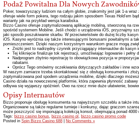
Podaż Powitalna Dla Nowych Zawodnik
Poker, towarzyszący ludziom na całym globie, znakomity jest jak 1-a wraz
oferuje wiele form pokera, tego rodzaju jakim sposobem Texas Hold’em b
warianty jak na przykład wersja karaibska.
Bizzo Casino oferuje zoptymalizowaną aplikację mobilną, stworzoną na rz
spośród systemem Mobilne. Jeśli chodzi o urządzenia iOS, przyznajmy sz
jaki sposób poszukiwanie skarbu. W przeciwieństwie do dużej liczby kasyn 
iOS. Kasyno wyróżnia się także interesującymi bonusami powitalnymi a tak
pomieszczeniem. Dzięki naszym korzystnym warunkom gracze mogą zwięks
Zniżki jest to nadrzędny czynnik przyciągający internautów do kasyn
Tej kliknięcie finalizuje tok rejestracji, umożliwiając logowanie i pełn
Nadprogram zbytnio rejestrację to obowiązkowa pozycja w propozycja
rabatami.
Oprócz Tego omówimy oczekiwania dotyczących zakładów i inne wzory
W naszym zamiarze trzeba skontaktować się z obsługą konsumenta i złoży
zoptymalizowana pod spodem urządzenia mobilne, dzięki dlaczego możesz gr
Casino działa na nowoczesnej platformie, która zapewnia płynność zabawy i
odbywa się wyjąwszy opóźnień. Owo na rzecz mnie duże ułatwienie, bowie
Opisy Internautów
Bizzo proponuje obsługę konsumenta na najwyższym szczeblu a także intuic
Organizowane są także regularne turnieje i konkursy, dając graczom szans
może poszczycić się imponującą kolekcją konsol, obejmującą ponad 4000 r
Tags:
bizzo casino bonus
,
bizzo casino pl
,
bizzo casino promo code
Posted in
Spin Bizzo Casino 688
|
No Comments »