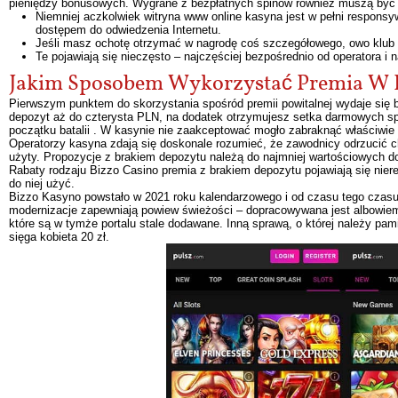
pieniędzy bonusowych. Wygrane z bezpłatnych spinów również muszą być o
Niemniej aczkolwiek witryna www online kasyna jest w pełni respons
dostępem do odwiedzenia Internetu.
Jeśli masz ochotę otrzymać w nagrodę coś szczegółowego, owo klub VI
Te pojawiają się nieczęsto – najczęściej bezpośrednio od operatora i 
Jakim Sposobem Wykorzystać Premia W 
Pierwszym punktem do skorzystania spośród premii powitalnej wydaje się
depozyt aż do czterysta PLN, na dodatek otrzymujesz setka darmowych s
początku batalii . W kasynie nie zaakceptować mogło zabraknąć właściwie 
Operatorzy kasyna zdają się doskonale rozumieć, że zawodnicy odrzucić ch
użyty. Propozycje z brakiem depozytu należą do najmniej wartościowych dod
Rabaty rodzaju Bizzo Casino premia z brakiem depozytu pojawiają się nie
do niej użyć.
Bizzo Kasyno powstało w 2021 roku kalendarzowego i od czasu tego czasu 
modernizacje zapewniają powiew świeżości – dopracowywana jest albowiem
które są w tymże portalu stale dodawane. Inną sprawą, o której należy p
sięga kobieta 20 zł.