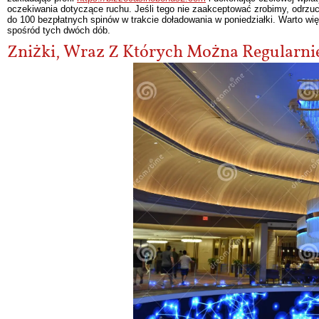
oczekiwania dotyczące ruchu. Jeśli tego nie zaakceptować zrobimy, odrzuc
do 100 bezpłatnych spinów w trakcie doładowania w poniedziałki. Warto w
spośród tych dwóch dób.
Zniżki, Wraz Z Których Można Regularni