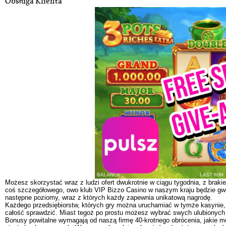
Obsługa Klienta
Możesz skorzystać wraz z ludzi ofert dwukrotnie w ciągu tygodnia, z brak
coś szczegółowego, owo klub VIP Bizzo Casino w naszym kraju będzie gwoli 
następne poziomy, wraz z których każdy zapewnia unikatową nagrodę.
Każdego przedsiębiorstw, których gry można uruchamiać w tymże kasynie, 
całość sprawdzić. Miast tegoż po prostu możesz wybrać swych ulubionych t
Bonusy powitalne wymagają od naszą firmę 40-krotnego obrócenia, jakie 