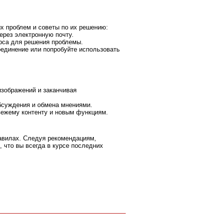
х проблем и советы по их решению:
ерез электронную почту.
урса для решения проблемы.
соединение или попробуйте использовать
изображений и заканчивая
бсуждения и обмена мнениями.
вежему контенту и новым функциям.
авилах. Следуя рекомендациям,
 что вы всегда в курсе последних