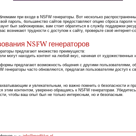
облемами при входе в NSFW генераторы. Вот несколько распространенны
вой пароль, большинство сайтов предоставляют опцию сброса пароля ч
аунт был заблокирован, вам стоит обратиться в службу поддержки рес
вас возникают трудности с доступом к сайту, проверьте своё интернет-
зования NSFW генераторов
ераторы предлагают множество преимуществ:
ли могут находить контент на любой вкус, начиная от художественных 
формы предлагают возможность общения с другими пользователями, о
 генераторы часто обновляются, предлагая пользователям доступ к с
ахватывающим и увлекательным, но важно помнить о безопасности и пр
 этим контентом, уверенно обращаясь к NSFW генераторам. Убедитесь,
сти, чтобы ваш опыт был не только интересным, но и безопасным.
∼ Hoeven ∼ ∼
info@mediklus.nl