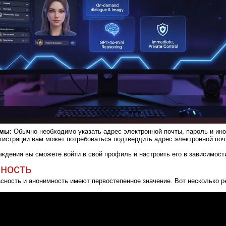
рмы:
Обычно необходимо указать адрес электронной почты, пароль и ин
истрации вам может потребоваться подтвердить адрес электронной поч
дения вы сможете войти в свой профиль и настроить его в зависимост
мность
асность и анонимность имеют первостепенное значение. Вот несколько р