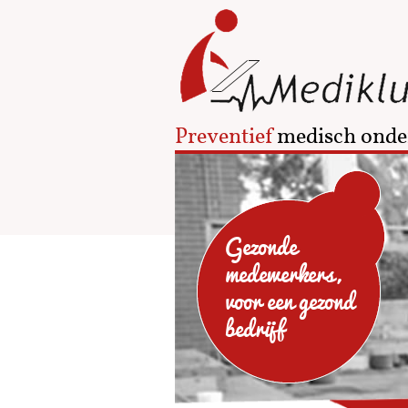
Preventief
medisch onde
Gezonde
medewerkers,
voor een gezond
bedrijf