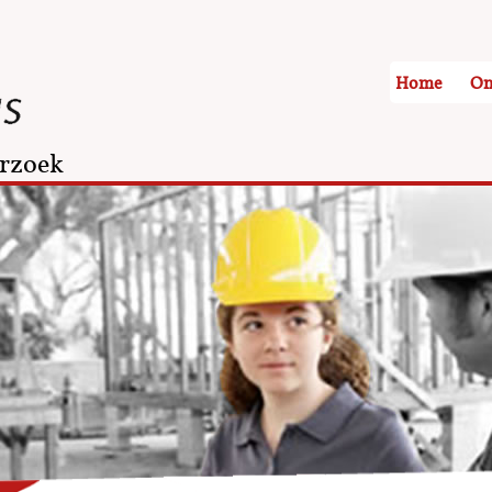
Home
On
rzoek