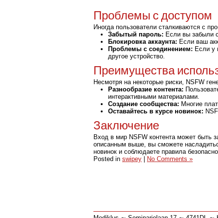
Проблемы с доступом
Иногда пользователи сталкиваются с пр
Забытый пароль:
Если вы забыли с
Блокировка аккаунта:
Если ваш акк
Проблемы с соединением:
Если у 
другое устройство.
Преимущества исполь
Несмотря на некоторые риски, NSFW ген
Разнообразие контента:
Пользовате
интерактивными материалами.
Создание сообщества:
Многие плат
Оставайтесь в курсе новинок:
NSFW
Заключение
Вход в мир NSFW контента может быть з
описанным выше, вы сможете насладиться
новинок и соблюдаете правила безопасно
Posted in
swipey
|
No Comments »
Mediklus ∼ Seminarielaan 17 ∼ 4741DL 