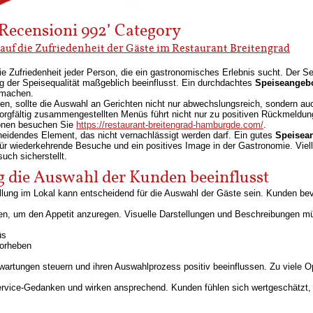
 Recensioni 992’ Category
auf die Zufriedenheit der Gäste im Restaurant Breitengrad
ie Zufriedenheit jeder Person, die ein gastronomisches Erlebnis sucht. Der Se
 der Speisequalität maßgeblich beeinflusst. Ein durchdachtes
Speiseangeb
 machen.
n, sollte die Auswahl an Gerichten nicht nur abwechslungsreich, sondern au
rgfältig zusammengestellten Menüs führt nicht nur zu positiven Rückmeldung
ionen besuchen Sie
https://restaurant-breitengrad-hamburgde.com/
.
heidendes Element, das nicht vernachlässigt werden darf. Ein gutes
Speisea
r wiederkehrende Besuche und ein positives Image in der Gastronomie. Vielle
uch sicherstellt.
 die Auswahl der Kunden beeinflusst
ung im Lokal kann entscheidend für die Auswahl der Gäste sein. Kunden be
irken, um den Appetit anzuregen. Visuelle Darstellungen und Beschreibungen 
üs
vorheben
wartungen steuern und ihren Auswahlprozess positiv beeinflussen. Zu viele O
rvice-Gedanken und wirken ansprechend. Kunden fühlen sich wertgeschätzt, 