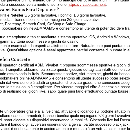
bonus prevede un incremento del primo anticipo del 50% fino a un limite vittoria 2
ocedura successo versamento o iscrizione
https://vivabetcasino.it
.
Vivabet Bonus Fara Depunere?
l e Neteller 3/5 giorni lavorativi, i bonifici 1/3 giorni lavorativi.
mediati, tranne i bonifici che impiegano 2/3 giorni lavorativi.
ller, Postepay, Scratch Card, OnShop e Safe Charge.
ori bookmakers online ADM/AAMS e consentono all’utente di poter decidere fr
 tuo smartphone o tablet mediante sistema operativo iOS, Android o Windows,
era gamma vittoria scommesse o giochi da casinò.
mente esaminate da esperti analisti del settore. Naturalmente puoi puntare sui 
 live. Quest’ultima opzione è assai apprezzata perché consente di puntare in 
ficii Concrete
 operatori certificati ADM, Vivabet.it propone scommesse sportive e giochi da c
. Tranquillo, abbiamo realizzato questa giudizio dettagliata infatti con lo sco
de osservando la Italy. Scommesse sportive, slot machine, giochi da banco, gi
i bookmakers online ADM/AAMS e consentono all’utente successo poter selezi
giochi dal vivo sono più adatti ai giocatori di elevato grado, che conoscono ade
n le situazioni più complicate. Per vincere maggiori cifre è essenziale poss
lo di realismo dei giochi live, sappi quale puoi farlo effettuando puntate basse
 un operatore grazie alla live chat, attivabile cliccando sul bottone situato i
isultano esserci immediati, tranne i bonifici quale impiegano 2/3 giorni lavorat
i poter giocare su dispositivi osservando la mobilità. Giocando live hai l’occas
idare il banco o gli avversari osservando la geniali partite successo blackjac
Vivabet è continuamente in aggiornamento e merita già un voto altissimo per la s