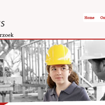
Home
On
rzoek