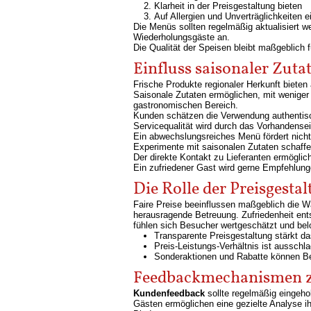
Klarheit in der Preisgestaltung bieten
Auf Allergien und Unverträglichkeiten 
Die Menüs sollten regelmäßig aktualisiert 
Wiederholungsgäste an.
Die Qualität der Speisen bleibt maßgeblich
Einfluss saisonaler Zut
Frische Produkte regionaler Herkunft biete
Saisonale Zutaten ermöglichen, mit wenige
gastronomischen Bereich.
Kunden schätzen die Verwendung authentische
Servicequalität wird durch das Vorhandense
Ein abwechslungsreiches Menü fördert nicht 
Experimente mit saisonalen Zutaten schaffen
Der direkte Kontakt zu Lieferanten ermöglic
Ein zufriedener Gast wird gerne Empfehlung
Die Rolle der Preisgest
Faire Preise beeinflussen maßgeblich die 
herausragende Betreuung. Zufriedenheit ent
fühlen sich Besucher wertgeschätzt und bel
Transparente Preisgestaltung stärkt da
Preis-Leistungs-Verhältnis ist ausschl
Sonderaktionen und Rabatte können Be
Feedbackmechanismen zu
Kundenfeedback
sollte regelmäßig eingeho
Gästen ermöglichen eine gezielte Analyse i