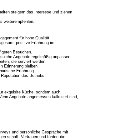
eiten steigern das Interesse und ziehen
al weiterempfehlen.
gagement für hohe Qualität.
sgesamt positive Erfahrung im
ufigeren Besuchen.
en solche Angebote regelmäßig anpassen.
iten, die serviert werden.
n Erinnerung bleiben.
inarische Erfahrung.
 Reputation des Betriebs.
ur exquisite Küche, sondern auch
 Wenn Angebote angemessen kalkuliert sind,
urveys und persönliche Gespräche mit
gen schafft Vertrauen und fördert die