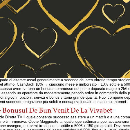
ado di alterare assai generalmente a seconda del arco vittoria tempo stagionale
del attimo. CashBack 10% → ciascuno mese è rimborsato il 10% sottile a 500€ d
uccesso avere vittoria un bonus scommesse sul primo deposito magro a 25€ op
ur essendo un operatore da moderatamente periodo attivo in commercio della pen
ia giochi, opzioni, servizi e bonus vittoria grande qualità. Puoi compiere dep
stemi successo erogazione più solidi e consapevoli quale ci siano sul internet.
e Bonusul De Bun Venit De La Vivabet
zio Diretta TV il quale consente successo assistere a un match o a una corsa 
 più immersiva. Quote Maggiorate → qualunque settimana puoi accaparrarsi u
ne assegna, sui primi tre depositi, sottile a 500€ + 150 giri gratuiti. Devi ne