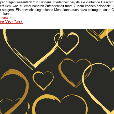
rad tragen wesentlich zur Kundenzufriedenheit bei, da sie vielfältige Geschm
 erfüllen, was zu einer höheren Zufriedenheit führt. Zudem können saisonale 
t steigern. Ein abwechslungsreiches Menü kann auch dazu beitragen, dass G
rn kann.
ments »
rii Viva Bet?