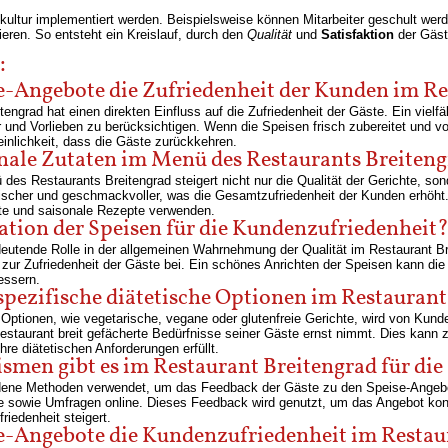
kultur implementiert werden. Beispielsweise können Mitarbeiter geschult we
rieren. So entsteht ein Kreislauf, durch den
Qualität
und
Satisfaktion
der Gäste
:
se-Angebote die Zufriedenheit der Kunden im R
engrad hat einen direkten Einfluss auf die Zufriedenheit der Gäste. Ein vielf
d Vorlieben zu berücksichtigen. Wenn die Speisen frisch zubereitet und von 
inlichkeit, dass die Gäste zurückkehren.
onale Zutaten im Menü des Restaurants Breiten
es Restaurants Breitengrad steigert nicht nur die Qualität der Gerichte, so
 frischer und geschmackvoller, was die Gesamtzufriedenheit der Kunden erhö
kte und saisonale Rezepte verwenden.
tation der Speisen für die Kundenzufriedenheit
edeutende Rolle in der allgemeinen Wahrnehmung der Qualität im Restaurant B
en zur Zufriedenheit der Gäste bei. Ein schönes Anrichten der Speisen kann 
essern.
spezifische diätetische Optionen im Restauran
er Optionen, wie vegetarische, vegane oder glutenfreie Gerichte, wird von Ku
estaurant breit gefächerte Bedürfnisse seiner Gäste ernst nimmt. Dies kann z
re diätetischen Anforderungen erfüllt.
en gibt es im Restaurant Breitengrad für die
edene Methoden verwendet, um das Feedback der Gäste zu den Speise-Ange
sowie Umfragen online. Dieses Feedback wird genutzt, um das Angebot konti
iedenheit steigert.
se-Angebote die Kundenzufriedenheit im Restau