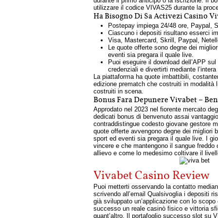
durante il primo anticipo o la iscrizione. Il 
utilizzare il codice VIVAS25 durante la pr
Ha Bisogno Di Sa Activezi Casino 
Postepay impiega 24/48 ore, Paypal, Skril
Ciascuno i depositi risultano esserci im
Visa, Mastercard, Skrill, Paypal, Nete
Le quote offerte sono degne dei migli
eventi sia pregara il quale live.
Puoi eseguire il download dell’APP sul
credenziali e divertirti mediante l’int
La piattaforma ha quote imbattibili, costante
edizione prematch che costruiti in modalità
costruiti in scena.
Bonus Fara Depunere Vivabet – Bene
Approdato nel 2023 nel fiorente mercato degli
dedicati bonus di benvenuto assai vantaggiosi
contraddistingue codesto giovane gestore ma
quote offerte avvengono degne dei miglior
sport ed eventi sia pregara il quale live. I 
vincere e che mantengono il sangue freddo co
allievo e come lo medesimo coltivare il livel
Vivabet Casino Review
Puoi metterti osservando la contatto mediante
scrivendo all’email Qualsivoglia i depositi r
già sviluppato un’applicazione con lo scopo d
successo un reale casinò fisico e vittoria sf
quant’altro. Il portafoglio successo slot su 