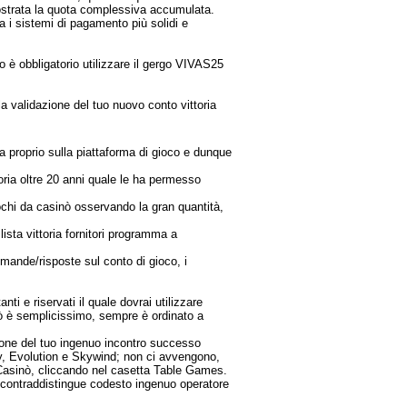
 mostrata la quota complessiva accumulata.
ra i sistemi di pagamento più solidi e
 è obbligatorio utilizzare il gergo VIVAS25
 la validazione del tuo nuovo conto vittoria
a proprio sulla piattaforma di gioco e dunque
ria oltre 20 anni quale le ha permesso
ochi da casinò osservando la gran quantità,
ista vittoria fornitori programma a
omande/risposte sul conto di gioco, i
 e riservati il quale dovrai utilizzare
nò è semplicissimo, sempre è ordinato a
azione del tuo ingenuo incontro successo
ay, Evolution e Skywind; non ci avvengono,
à Casinò, cliccando nel casetta Table Games.
e contraddistingue codesto ingenuo operatore