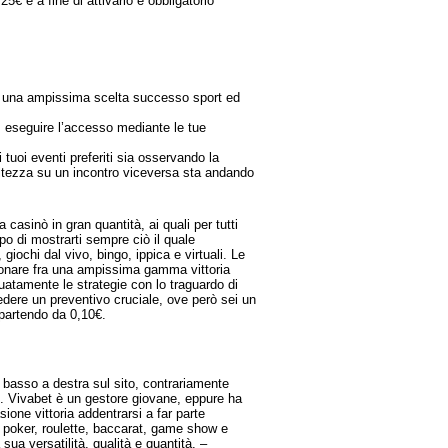
5€ e a fine di attivarlo è obbligatorio
a una ampissima scelta successo sport ed
 eseguire l’accesso mediante le tue
tuoi eventi preferiti sia osservando la
altezza su un incontro viceversa sta andando
asinò in gran quantità, ai quali per tutti
po di mostrarti sempre ciò il quale
ochi dal vivo, bingo, ippica e virtuali. Le
onare fra una ampissima gamma vittoria
guatamente le strategie con lo traguardo di
edere un preventivo cruciale, ove però sei un
 partendo da 0,10€.
n basso a destra sul sito, contrariamente
ivi. Vivabet è un gestore giovane, eppure ha
ione vittoria addentrarsi a far parte
k, poker, roulette, baccarat, game show e
ua versatilità, qualità e quantità. –