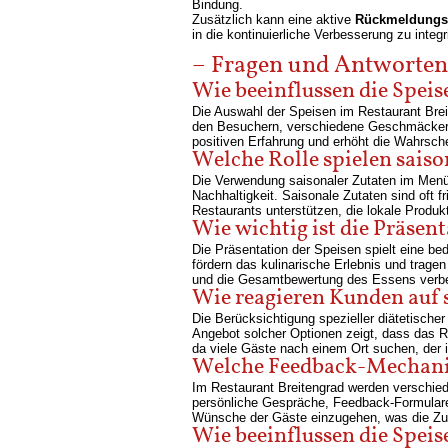
Bindung.
Zusätzlich kann eine aktive
Rückmeldungs
in die kontinuierliche Verbesserung zu integ
– Fragen und Antworten
Wie beeinflussen die Spei
Die Auswahl der Speisen im Restaurant Breit
den Besuchern, verschiedene Geschmäcker un
positiven Erfahrung und erhöht die Wahrsche
Welche Rolle spielen sais
Die Verwendung saisonaler Zutaten im Menü d
Nachhaltigkeit. Saisonale Zutaten sind oft
Restaurants unterstützen, die lokale Produ
Wie wichtig ist die Präsen
Die Präsentation der Speisen spielt eine b
fördern das kulinarische Erlebnis und trag
und die Gesamtbewertung des Essens verb
Wie reagieren Kunden auf 
Die Berücksichtigung spezieller diätetisch
Angebot solcher Optionen zeigt, dass das R
da viele Gäste nach einem Ort suchen, der ih
Welche Feedback-Mechanism
Im Restaurant Breitengrad werden verschi
persönliche Gespräche, Feedback-Formulare 
Wünsche der Gäste einzugehen, was die Zufr
Wie beeinflussen die Spei