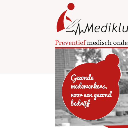
Preventief
medisch onde
Gezonde
medewerkers,
voor een gezond
bedrijf