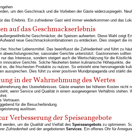
eingehen
werden, um den Geschmack und die Vorlieben der Gäste widerzuspiegeln. Neuh
 für das Erlebnis. Ein zufriedener Gast wird immer wiederkommen und das Lok
aten auf das Geschmackserlebnis
n außergewöhnliche Geschmäcker, die Speisen aufwerten. Diese Wahl zeigt En
r Aufwand neue Geschmackskombinationen zu entdecken. Dies steigert die in
r, frischer Lebensmittel. Das beeinflusst die Zufriedenheit und führt zu hä
in abwechslungsreicher, saisonaler Gerichte unterstützt. Gastronomen sollt
nur das Interesse, sondern steigert auch die Wertschätzung für die Köstlichke
 innovative Gerichte. Solche Neuheiten bieten kulinarische Höhepunkte, die i
ht es, die frischesten Produkte zu nutzen. So entsteht eine hervorragende kul
en aussprechen. Dies führt zu einer positiven Mundpropaganda und stärkt die
altung in der Wahrnehmung des Wertes
Wahrnehmung des Usererlebnisses. Gäste erwarten bei höheren Kosten nicht n
steht, wenn Service und Qualität in einem ausgewogenen Verhältnis stehen.
ohnt.
s Vertrauen.
aggebend für die Besucherbindung.
geisterung auslösen.
r Verbesserung der Speiseangebote
lt werden, um die
Qualität
und Vielfalt des
Speiseangebots
zu optimieren. S
hrer
Zufriedenheit
und der angebotenen
Services
. Ein offenes Ohr für Anregun