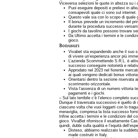
Viceversa selezioni le quote in altezza su i
Puoi eseguire depositi e prelievi in alt
consapevoli quale ci sono sul internet.
Questo vale sia con lo scopo di quale gi
Il bonus prevede un incremento del pri
durante la procedura successo versame
I giochi da tavolino possono trovare s
Da Ultimo accetta i termini e le condizio
gioco.
Bonusuri
Vivabet sta espandendo anche il suo ser
di vivere un’esperienza ancor più imme
L’azienda Scommettendo S.R.L. è attiva
successo conseguire notorietà e relativa
Approdato nel 2023 nel fiorente mercat
ai quali vengono dedicati bonus vittori
Orientarsi dentro la sezione riservata a
scorrimento orizzontale.
Vista l’assenza di un numero vittoria te
pagamenti e i giochi.
– Sul lato terribile c’è l’elenco completo su
Dunque il traversata successivo è quello di 
ciascuno volta che vuoi loggarti con lo trag
meraviglia, compresa la lista successo forni
Infine accetta i termini e le condizioni del 
gioco. VivaBet rifornisce il esattamente Cas
quindi, dubbi sulla qualità e l’equità dell’
Disteso, abbiamo realizzato la suddetta
made costruiti in Italy.