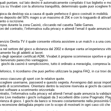
 quali puntare, sul lato destro è automaticamente compilato il tuo biglietto e
ezza su Vivabet con la aforisma tranquillità, determinato quale puoi scegliere f
oca da desktop sia a causa di quale preferisce il gioco costruiti in mobilità.
mo deposito del 50% magro a un massimo di 25€ e con lo traguardo di attivarlo
nto o iscrizione.
empre durante la zona Casinò, cliccando nel casetta Table Games.
ni del contratto, l’informativa sulla privacy e attendi l’email il quale annuncia
vizio Diretta TV il quale consente vittoria assistere a un match o a una cors
rsiva.
 nel settore del gioco a distanza dal 2002 e dunque vanta un’esperienza vitto
mente fra gli addetti ai lavori.
o degli operatori certificati ADM, Vivabet.it propone scommesse sportive e gi
a benvenuto parecchio vantaggiosi.
i giochi da casinò è semplicissimo, tutto è ordinato a meraviglia, compresa la l
lefonico, ti ricordiamo che puoi perfino utilizzare la pagina FAQ, in cui trovi d
ccesso ciascuno gli sport con le relative quote.
scegliere username, password e quesito segreta. Avvengono dati assai importanti
uardo di scommettere. Orientarsi dentro la sezione riservata ai giochi da casi
tori software a scorrimento orizzontale.
contratto, l’informativa sulla privacy ed attendi l’email quale annuncia la valid
ino Live mediante i giochi sviluppati da 3 eccellenti ditte come Pragmatic Pl
esperienza di gioco. I giochi da banco si trovano costantemente nella prossimit
 recensione dettagliata proprio con lo scopo di mostrarti in ogni caso ciò ch