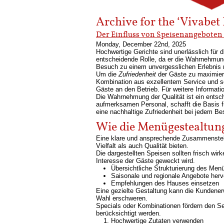
Archive for the ‘Vivabet
Der Einfluss von Speisenangeboten 
Monday, December 22nd, 2025
Hochwertige Gerichte sind unerlässlich für d
entscheidende Rolle, da er die Wahrnehmung
Besuch zu einem unvergesslichen Erlebnis
Um die
Zufriedenheit
der Gäste zu maximiere
Kombination aus exzellentem Service und so
Gäste an den Betrieb. Für weitere Informat
Die Wahrnehmung der Qualität ist ein entsc
aufmerksamen Personal, schafft die Basis fü
eine nachhaltige Zufriedenheit bei jedem Bes
Wie die Menügestealtung
Eine klare und ansprechende Zusammenstell
Vielfalt als auch Qualität bieten.
Die dargestellten Speisen sollten frisch w
Interesse der Gäste geweckt wird.
Übersichtliche Strukturierung des Men
Saisonale und regionale Angebote her
Empfehlungen des Hauses einsetzen
Eine gezielte Gestaltung kann die Kundener
Wahl erschweren.
Specials oder Kombinationen fördern den Se
berücksichtigt werden.
Hochwertige Zutaten verwenden