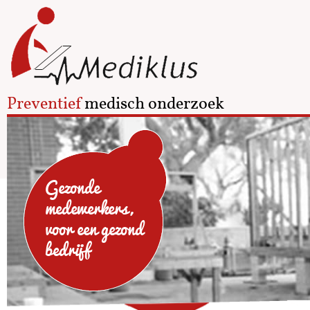
Preventief
medisch onderzoek
Gezonde
medewerkers,
voor een gezond
bedrijf