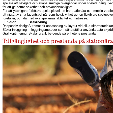
spelare att navigera och skapa smidiga övergångar under spelets gång. Sär
för att ge bättre säkerhet och användarvänlighet.
För att ytterligare förbättra spelupplevelsen har stationära och mobila versi
att njuta av sina favoritspel när som helst, vilket ger en flexiblare spelupp
förefaller, och därmed öka spelarnas aktivitet och intresse.
Funktion
Beskrivning
Responsiv design
Automatisk anpassning av layout vid olika skärmstorlekar
Säker inloggning
Inloggningsmetoder som säkerställer användardata skydd
Grafikoptimering
Skalar grafik beroende på enhetens prestanda.
Tillgänglighet och prestanda på stationära