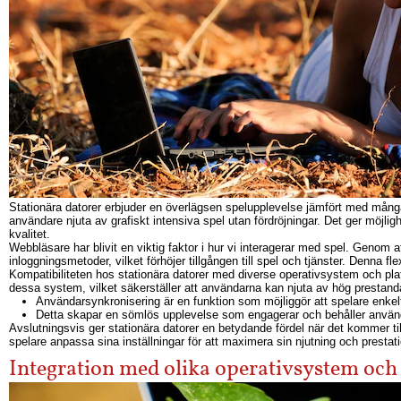
Stationära datorer erbjuder en överlägsen spelupplevelse jämfört med många
användare njuta av grafiskt intensiva spel utan fördröjningar. Det ger möjli
kvalitet.
Webbläsare har blivit en viktig faktor i hur vi interagerar med spel. Geno
inloggningsmetoder, vilket förhöjer tillgången till spel och tjänster. Denna f
Kompatibiliteten hos stationära datorer med diverse operativsystem och plat
dessa system, vilket säkerställer att användarna kan njuta av hög prestanda
Användarsynkronisering är en funktion som möjliggör att spelare enkelt
Detta skapar en sömlös upplevelse som engagerar och behåller använ
Avslutningsvis ger stationära datorer en betydande fördel när det kommer ti
spelare anpassa sina inställningar för att maximera sin njutning och prestati
Integration med olika operativsystem och