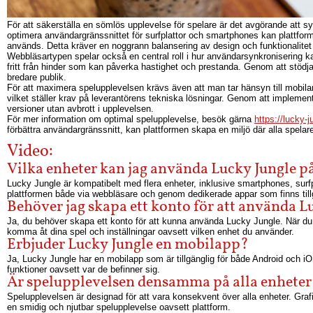
För att säkerställa en sömlös upplevelse för spelare är det avgörande att 
optimera användargränssnittet för surfplattor och smartphones kan plattfo
används. Detta kräver en noggrann balansering av design och funktionalitet 
Webbläsartypen spelar också en central roll i hur användarsynkronisering 
fritt från hinder som kan påverka hastighet och prestanda. Genom att stödja 
bredare publik.
För att maximera spelupplevelsen krävs även att man tar hänsyn till mobila
vilket ställer krav på leverantörens tekniska lösningar. Genom att implemen
versioner utan avbrott i upplevelsen.
För mer information om optimal spelupplevelse, besök gärna
https://lucky-
förbättra användargränssnitt, kan plattformen skapa en miljö där alla spela
Video:
Vilka enheter kan jag använda Lucky Jungle p
Lucky Jungle är kompatibelt med flera enheter, inklusive smartphones, surf
plattformen både via webbläsare och genom dedikerade appar som finns tillg
Behöver jag skapa ett konto för att använda L
Ja, du behöver skapa ett konto för att kunna använda Lucky Jungle. När du ha
komma åt dina spel och inställningar oavsett vilken enhet du använder.
Erbjuder Lucky Jungle en mobilapp?
Ja, Lucky Jungle har en mobilapp som är tillgänglig för både Android och iOS
funktioner oavsett var de befinner sig.
Är spelupplevelsen densamma på alla enheter
Spelupplevelsen är designad för att vara konsekvent över alla enheter. Grafi
en smidig och njutbar spelupplevelse oavsett plattform.