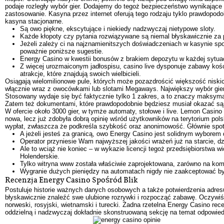
podaje rozległy wybór gier. Dodajemy do tegoż bezpieczeństwo wynikające
zastosowanie. Kasyna przez internet oferują tego rodzaju tyklo prawdopodo
kasyna stacjonarne.
Są owo piękne, ekscytujące i niekiedy nadzwyczaj nietypowe sloty.
Każde kłopoty czy pytania rozwiązywane są niemal błyskawicznie za 
Jeżeli zależy ci na najznamienitszych doświadczeniach w kasynie sp
poważnie poniższe sugestie.
Energy Casino w kwestii bonusów z brakiem depozytu w każdej sytuac
Z więcej urozmaiconym jadłospisu, casino live dysponuje zabawy koś
atrakcje, które znajdują swoich wielbicieli.
Osiągają wielomilionowe pule, których może pozazdrościć większość niskic
włącznie wraz z owocówkami lub slotami Megaways. Największy wybór gie
Stosowany wydaje się być faktycznie tylko 1 zakres, a to znaczy maksyma
Zatem też dokumentami, które prawdopodobnie będziesz musiał okazać są
W ofercie około 3000 gier, w tymże automaty, stołowe i live. Lemon Casin
nowa, lecz już zdobyła dobrą opinię wśród użytkowników na terytorium pol
wypłat, zwłaszcza że podkreśla szybkość oraz anonimowość. Głównie spotk
A jeżeli jesteś za granicą, owo Energy Casino jest solidnym wybore
Operator przyniesie Wam najwyższej jakości wrażeń już na starcie, d
Ale to wciąż nie koniec – w wykazie licencji tegoż przedsiębiorstwa wi
Holenderskie.
Tylko witryna www została właściwie zaprojektowana, zarówno na komp
Wygranie dużych pieniędzy na automatach nigdy nie zaakceptować by
Recenzja Energy Casino Spośród Blik
Postuluje historie ważnych danych osobowych a także potwierdzenia adresu 
błyskawicznie znaleźć swe ulubione rozrywki i rozpocząć zabawę. Oczywiście
norweski, rosyjski, wietnamski i turecki. Żadna rzetelna Energy Casino 
oddzielną i nadzwyczaj dokładnie skonstruowaną sekcję na temat odpowiedz