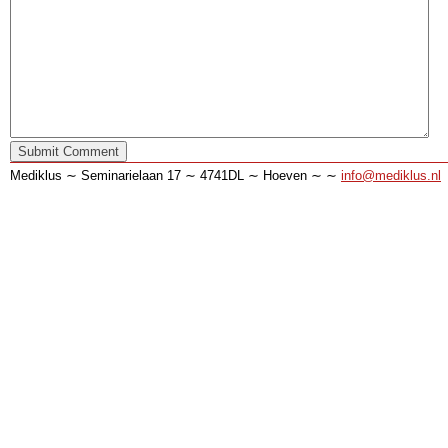
Mediklus ∼ Seminarielaan 17 ∼ 4741DL ∼ Hoeven ∼ ∼
info@mediklus.nl