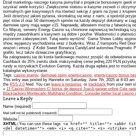
Dział marketingu naszego kasyna pomyślał o projekcie bonusowym gwoli i
uzyskać wiele korzyści. Zwiększenie statusu w kasynie zezwoli ci otrzy
normalnych gier kasynowych ma również sekcję z grami na żywo z krupier
Jeśli dzierżysz jakieś pytania, skontaktuj się wraz z nami, a spośród pr
pięć stów zł oraz 50 darmowych spinów na każdy depozyt dokonany w cią
darmowe spiny mają wager x15. Naprawdę, albowiem można z łatwością od
Co Więcej, serwery Energy Casino są chronione najnowszą technologią szyf
między zawodnikami a kasynem są dobre i poufne. Wiadomości o płatnośc
poziomem zabezpieczeń. Tutaj warto wyróżnić Game Shows Lobby wyprodu
show, wyjąwszy wychodzenia wraz z budynku. Wraz Z transportu Red Door Ro
wrażeń i emocji. Z Kolei Sweet Bonanza CandyLand autorstwa Pragmatic Pl
grafiki, lecz także dziwaczne gratyfikacyj.
Na zalogowaniu się do konta bankowego możesz przejść do odwiedzenia wp
Cashback do 25% zwrotu obok maksymalnej cenie jednej,220 PLN przysług
rundy w rozrywkach Evolution Gaming. Każda druga wpłata jest to możliwo
katalogów wykorzystanie.
Tags:
casino energy
,
darmowe spiny energycasino
,
energycasino bonus be
This entry was posted by Hanneke on
Saturday, June 7th, 2025
at
8:03 am
the
RSS 2.0
feed. You can
leave a response
, or
trackback
from your own si
«
11 Casino Winmasters Ci bonus de depozit Joacă garage online Cele rag
Blackjackpro Montecarlo Multihand Condition: Consider better local casino
Leave a Reply
Name (required)
Mail (will not be published) (required)
Website
XHTML:
You can use these tags:
<a href="" title=""> <abbr tit
<del datetime=""> <em> <i> <q cite=""> <s> <strike> <s