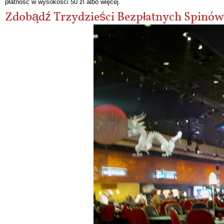
płatność w wysokości 50 zl albo więcej.
Zdobądź Trzydzieści Bezpłatnych Spinó