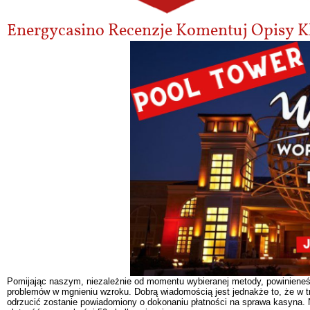
Energycasino Recenzje Komentuj Opisy
Pomijając naszym, niezależnie od momentu wybieranej metody, powinieneś
problemów w mgnieniu wzroku. Dobrą wiadomością jest jednakże to, że w tra
odrzucić zostanie powiadomiony o dokonaniu płatności na sprawa kasyna.