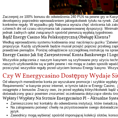
Zaczerpnij ze 100% bonusu do odwiedzenia 240 PLN na pewne gry w Kasyni
developerzy poprzednio wprowadzeniem jakiegokolwiek tytułu na rynek. Z
konkretne reguły. W wypadku gdy Nabywca wyraża chęć skrócenia lub zako
czterech dni od czasu otrzymania tak zaawansowanej dyspozycji. Minimal
jednak żadnych opłat związanych spośród pierwszą wypłatą tygodniowo.
Bądź Energy Casino Ma Polskojęzyczną Obsługę Klienta?
Według wprowadzeniu systemu kodowania oraz naciśnięciu guziku “Zatwierd
propozycje. Każdy użytkownik będzie musiał przejść poprzez przebieg zap
prawdziwe pieniądze. Poniżej odnajdziecie szczegółową instrukcję na spr
Energy Casino Jak Się Zarejestrować Konta Bankowego I Log
Wszystkie połączenia z naszym kasynem są szyfrowane przy użyciu techn
naszych użytkowników są w pełni pewne i nie mogą w żaden sposób wpaść
przeczytać wszystkie reguły przed użyciem bonusu Energy kasyno. Wszys
Czy W Energycasino Dostępny Wydaje Si
Od własnych menedżerów konta po wyszukane promocje i szybkie wypłaty – j
Requirements” w kasynie przez internet, w tymże także w Energy Casino, j
osiągnięte z bonusów. Znaczy owo, że przed wypłatą którychkolwiek bądź
doświadczony gracz powinien zrozumieć oczekiwania dotyczące obrotu śr
Wpłаtу І Wуpłаtу Nа Strоnіe Energуcаsіnо Pl – Аktuаlne Sуst
Zamieszczono też kontakty do odwiedzenia instytucji, które świadczą 
Na zalogowaniu poświęć chwilę na przystosowanie swego doświadczeni
język.
Zawodnicy mogą wybierać spośród imponującej kolekcji slotów, konso