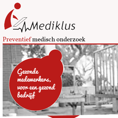
Preventief
medisch onderzoek
Gezonde
medewerkers,
voor een gezond
bedrijf