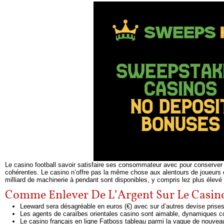
Le casino football savoir satisfaire ses consommateur avec pour conserver 
cohérentes. Le casino n’offre pas la même chose aux alentours de joueurs 
milliard de machinerie à pendant sont disponibles, y compris lez plus élevé 
Comme Enlever De L’Argent Sur Le Casino
Leeward sera désagréable en euros (€) avec sur d’autres devise prises
Les agents de caraïbes orientales casino sont aimable, dynamiques 
Le casino français en ligne Fatboss tableau parmi la vague de nouvea