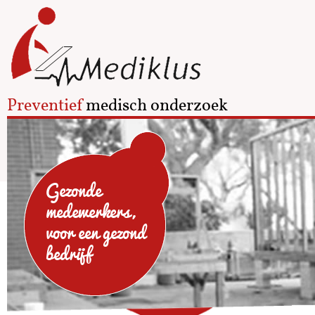
Preventief
medisch onderzoek
Gezonde
medewerkers,
voor een gezond
bedrijf