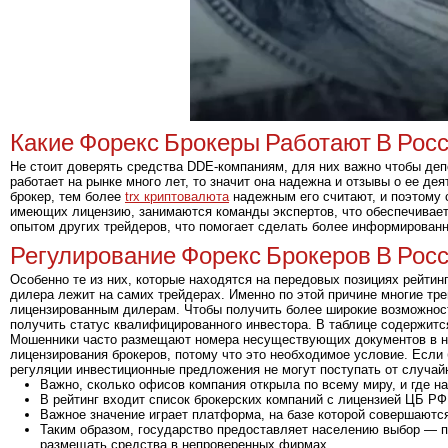
Какие Форекс Брокеры Работают В Рос
Не стоит доверять средства DDE-компаниям, для них важно чтобы депо
работает на рынке много лет, то значит она надежна и отзывы о ее д
брокер, тем более
trx криптовалюта
надежным его считают, и поэтому с
имеющих лицензию, занимаются команды экспертов, что обеспечивает
опытом других трейдеров, что помогает сделать более информирован
Регулирование Форекс Брокеров В Рос
Особенно те из них, которые находятся на передовых позициях рейтин
дилера лежит на самих трейдерах. Именно по этой причине многие тр
лицензированным дилерам. Чтобы получить более широкие возможност
получить статус квалифицированного инвестора. В таблице содержитс
Мошенники часто размещают номера несуществующих документов в над
лицензирования брокеров, потому что это необходимое условие. Если 
регуляции инвестиционные предложения не могут поступать от случай
Важно, сколько офисов компания открыла по всему миру, и где н
В рейтинг входит список брокерских компаний с лицензией ЦБ РФ,
Важное значение играет платформа, на базе которой совершаютс
Таким образом, государство предоставляет населению выбор — по
размещать средства в непроверенных фирмах.