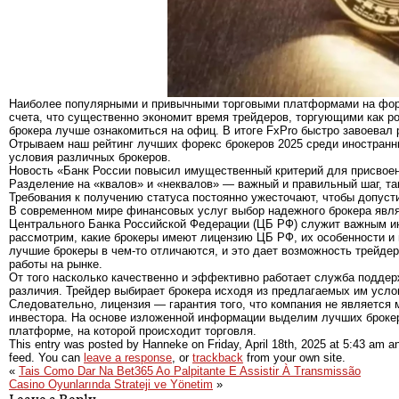
Наиболее популярными и привычными торговыми платформами на форек
счета, что существенно экономит время трейдеров, торгующими как р
брокера лучше ознакомиться на офиц. В итоге FxPro быстро завоевал 
Отрываем наш рейтинг лучших форекс брокеров 2025 среди иностранн
условия различных брокеров.
Новость «Банк России повысил имущественный критерий для присвоени
Разделение на «квалов» и «неквалов» — важный и правильный шаг, та
Требования к получению статуса постоянно ужесточают, чтобы допус
В современном мире финансовых услуг выбор надежного брокера явл
Центрального Банка Российской Федерации (ЦБ РФ) служит важным ин
рассмотрим, какие брокеры имеют лицензию ЦБ РФ, их особенности и 
лучшие брокеры в чем-то отличаются, и это дает возможность трейдер
работы на рынке.
От того насколько качественно и эффективно работает служба поддер
различия. Трейдер выбирает брокера исходя из предлагаемых им усло
Следовательно, лицензия — гарантия того, что компания не является 
инвестора. На основе изложенной информации выделим лучших брокер
платформе, на которой происходит торговля.
This entry was posted by Hanneke on
Friday, April 18th, 2025
at
5:43 am
an
feed. You can
leave a response
, or
trackback
from your own site.
«
Tais Como Dar Na Bet365 Ao Palpitante E Assistir À Transmissão
Casino Oyunlarında Strateji ve Yönetim
»