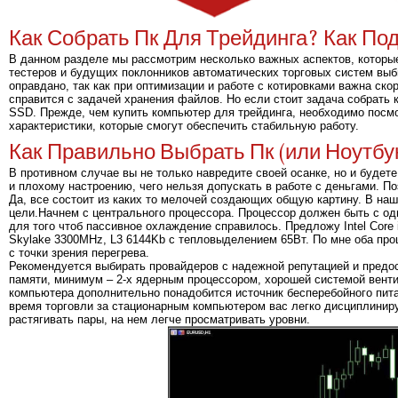
Как Собрать Пк Для Трейдинга? Как 
В данном разделе мы рассмотрим несколько важных аспектов, которые
тестеров и будущих поклонников автоматических торговых систем выб
оправдано, так как при оптимизации и работе с котировками важна ск
справится с задачей хранения файлов. Но если стоит задача собрать 
SSD. Прежде, чем купить компьютер для трейдинга, необходимо посмо
характеристики, которые смогут обеспечить стабильную работу.
Как Правильно Выбрать Пк (или Ноутбу
В противном случае вы не только навредите своей осанке, но и будете
и плохому настроению, чего нельзя допускать в работе с деньгами. П
Да, все состоит из каких то мелочей создающих общую картину. В на
цели.Начнем с центрального процессора. Процессор должен быть с о
для того чтоб пассивное охлаждение справилось. Предложу Intel Core 
Skylake 3300MHz, L3 6144Kb с тепловыделением 65Вт. По мне оба про
с точки зрения перегрева.
Рекомендуется выбирать провайдеров с надежной репутацией и предо
памяти, минимум – 2-х ядерным процессором, хорошей системой вент
компьютера дополнительно понадобится источник бесперебойного пита
время торговли за стационарным компьютером вас легко дисциплиниру
растягивать пары, на нем легче просматривать уровни.