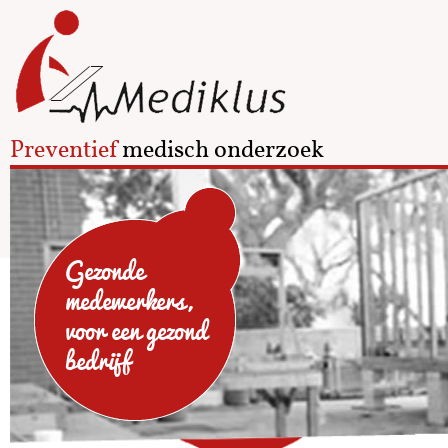
Preventief
medisch onderzoek
Gezonde
medewerkers,
voor een gezond
bedrijf