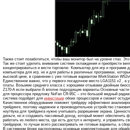
Также стоит позаботиться, чтобы ваш монитор был на уровне глаз. Это
Так же стоит уделить внимание системе охлаждения и приобрести ве
концентрироваться и вести торговлю. Компьютер для игр и программ 
компьютера для игр, но и для работы в различных программах, котор
высокой цене, в сравнении с уже готовым вариантом WorkStation W52v0
Единственное важно, что у первого посадочное место LGA1151 v2 , а 
платы. Возьмем среднего класса с хорошими отзывами двойным биосо
Z170-A если выбрали i5 вполне подходящие варианты.Основные части
для процессора предложу NoFan CR-95C – это большой медный радиат
система подойдет для
инвестиции
обоих процессоров и сможет остудит
Качественное оборудование поможет трейдеру эффективно анализиров
трейдинге, поэтому надежное и производительное устройство станови
ноутбука для трейдинга нужно учитывать разрешение экрана. Ценность
деньги, но и создавать пассивный доход, который может обеспечить 
работать из любого места, где есть доступ к интернету, и управлять
трейдеров, то лучше всего рассматривать не готовые варианты, а сбор
В системном блоке расположены основные комплектующие для обработ