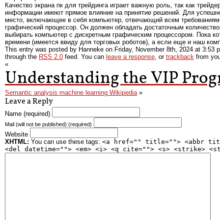
Качество экрана пк для трейдинга играет важную роль, так как трейде
информации имеют прямое влияние на принятие решений. Для успешно
место, включающее в себя компьютер, отвечающий всем требованиям 
графический процессор. Он должен обладать достаточным количество
выбирать компьютер с дискретным графическим процессором. Пока кот
времени (имеется ввиду для торговых роботов), а если еще и наш ком
This entry was posted by Hanneke on
Friday, November 8th, 2024
at
3:53 
through the
RSS 2.0
feed. You can
leave a response
, or
trackback
from you
«
Understanding the VIP Prog
Semantic analysis machine learning Wikipedia
»
Leave a Reply
Name (required)
Mail (will not be published) (required)
Website
XHTML:
You can use these tags:
<a href="" title=""> <abbr tit
<del datetime=""> <em> <i> <q cite=""> <s> <strike> <s