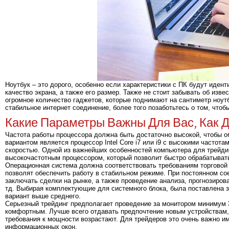
Ноутбук – это дорого, особенно если характеристики с ПК будут иден
качество экрана, а также его размер. Также не стоит забывать об изв
огромное количество гаджетов, которые поднимают на сантиметр ноутб
стабильное интернет соединение, более того позаботьтесь о том, чт
Какие Параметры Важны Для Вас, Как 
Частота работы процессора должна быть достаточно высокой, чтобы 
вариантом является процессор Intel Core i7 или i9 с высокими частот
скоростью. Одной из важнейших особенностей компьютера для трейди
высокочастотным процессором, который позволит быстро обрабатыват
Операционная система должна соответствовать требованиям торговой
позволят обеспечить работу в стабильном режиме. При постоянном со
заключать сделки на рынке, а также проведение анализа, прогнозиро
тд. Выбирая комплектующие для системного блока, была поставлена з
вариант выше среднего.
Серьезный трейдинг предполагает проведение за монитором минимум 3
комфортным. Лучше всего отдавать предпочтение новым устройствам, 
требования к мощности возрастают. Для трейдеров это очень важно и
информационных окон.