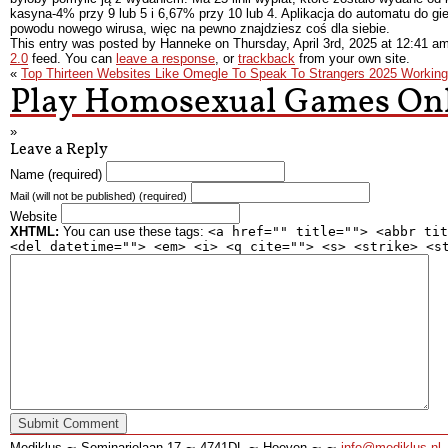
kasyna-4% przy 9 lub 5 i 6,67% przy 10 lub 4. Aplikacja do automatu do gi
powodu nowego wirusa, więc na pewno znajdziesz coś dla siebie.
This entry was posted by Hanneke on
Thursday, April 3rd, 2025
at
12:41 a
2.0
feed. You can
leave a response
, or
trackback
from your own site.
«
Top Thirteen Websites Like Omegle To Speak To Strangers 2025 Working
Play Homosexual Games On
»
Leave a Reply
Name (required)
Mail (will not be published) (required)
Website
XHTML:
You can use these tags:
<a href="" title=""> <abbr tit
<del datetime=""> <em> <i> <q cite=""> <s> <strike> <s
Mediklus ∼ Seminarielaan 17 ∼ 4741DL ∼ Hoeven ∼ ∼
info@mediklus.nl