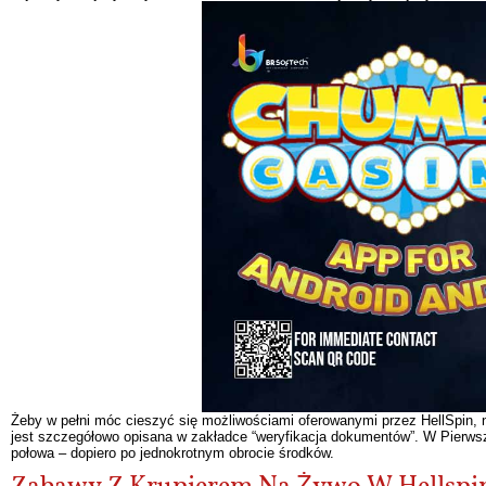
Żeby w pełni móc cieszyć się możliwościami oferowanymi przez HellSpin,
jest szczegółowo opisana w zakładce “weryfikacja dokumentów”. W Pierwsz
połowa – dopiero po jednokrotnym obrocie środków.