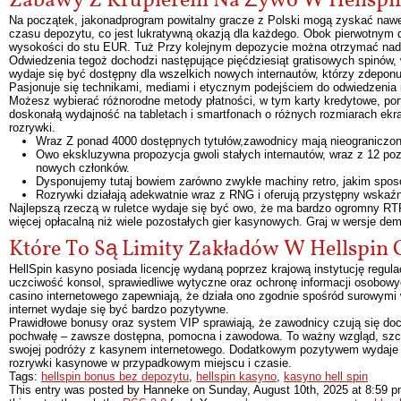
Zabawy Z Krupierem Na Żywo W Hellspin
Na początek, jakonadprogram powitalny gracze z Polski mogą zyskać nawe
czasu depozytu, co jest lukratywną okazją dla każdego. Obok pierwotn
wysokości do stu EUR. Tuż Przy kolejnym depozycie można otrzymać na
Odwiedzenia tegoż dochodzi następujące pięćdziesiąt gratisowych spinów,
wydaje się być dostępny dla wszelkich nowych internautów, którzy zdeponu
Pasjonuje się technikami, mediami i etycznym podejściem do odwiedzenia 
Możesz wybierać różnorodne metody płatności, w tym karty kredytowe, portf
doskonałą wydajność na tabletach i smartfonach o różnych rozmiarach ekran
rozrywki.
Wraz Z ponad 4000 dostępnych tytułów,zawodnicy mają nieograniczon
Owo ekskluzywna propozycja gwoli stałych internautów, wraz z 12 po
nowych członków.
Dysponujemy tutaj bowiem zarówno zwykłe machiny retro, jakim spos
Rozrywki działają adekwatnie wraz z RNG i oferują przystępny wskaź
Najlepszą rzeczą w ruletce wydaje się być owo, że ma bardzo ogromny RTP
więcej opłacalną niż wiele pozostałych gier kasynowych. Graj w wersje de
Które To Są Limity Zakładów W Hellspin 
HellSpin kasyno posiada licencję wydaną poprzez krajową instytucję regul
uczciwość konsol, sprawiedliwe wytyczne oraz ochronę informacji osobowy
casino internetowego zapewniają, że działa ono zgodnie spośród surowym
internet wydaje się być bardzo pozytywne.
Prawidłowe bonusy oraz system VIP sprawiają, że zawodnicy czują się doc
pochwałę – zawsze dostępna, pomocna i zawodowa. To ważny wzgląd, szcze
swojej podróży z kasynem internetowego. Dodatkowym pozytywem wydaje s
rozrywki kasynowe w przypadkowym miejscu i czasie.
Tags:
hellspin bonus bez depozytu
,
hellspin kasyno
,
kasyno hell spin
This entry was posted by Hanneke on
Sunday, August 10th, 2025
at
8:59 