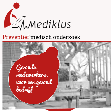
Preventief
medisch onderzoek
Gezonde
medewerkers,
voor een gezond
bedrijf