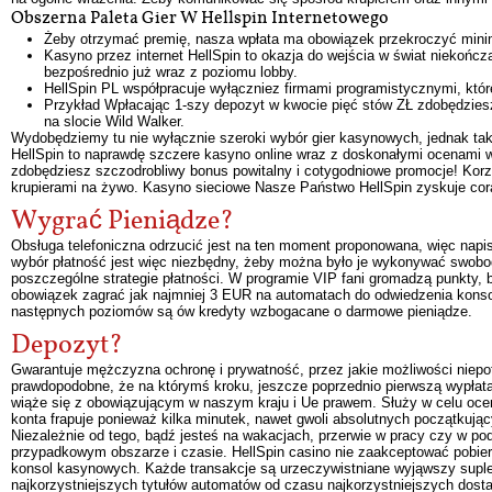
Obszerna Paleta Gier W Hellspin Internetowego
Żeby otrzymać premię, nasza wpłata ma obowiązek przekroczyć mini
Kasyno przez internet HellSpin to okazja do wejścia w świat niekoń
bezpośrednio już wraz z poziomu lobby.
HellSpin PL współpracuje wyłączniez firmami programistycznymi, któ
Przykład Wpłacając 1-szy depozyt w kwocie pięć stów ZŁ zdobędzies
na slocie Wild Walker.
Wydobędziemy tu nie wyłącznie szeroki wybór gier kasynowych, jednak takż
HellSpin to naprawdę szczere kasyno online wraz z doskonałymi ocenami w
zdobędziesz szczodrobliwy bonus powitalny i cotygodniowe promocje! Korzy
krupierami na żywo. Kasyno sieciowe Nasze Państwo HellSpin zyskuje cora
Wygrać Pieniądze?
Obsługa telefoniczna odrzucić jest na ten moment proponowana, więc napi
wybór płatność jest więc niezbędny, żeby można było je wykonywać swobodn
poszczególne strategie płatności. W programie VIP fani gromadzą punkty,
obowiązek zagrać jak najmniej 3 EUR na automatach do odwiedzenia konso
następnych poziomów są ów kredyty wzbogacane o darmowe pieniądze.
Depozyt?
Gwarantuje mężczyzna ochronę i prywatność, przez jakie możliwości niep
prawdopodobne, że na którymś kroku, jeszcze poprzednio pierwszą wypłat
wiąże się z obowiązującym w naszym kraju i Ue prawem. Służy w celu ocen
konta frapuje ponieważ kilka minutek, nawet gwoli absolutnych początkując
Niezależnie od tego, bądź jesteś na wakacjach, przerwie w pracy czy w p
przypadkowym obszarze i czasie. HellSpin casino nie zaakceptować pobier
konsol kasynowych. Każde transakcje są urzeczywistniane wyjąwszy supl
najkorzystniejszych tytułów automatów od czasu najkorzystniejszych dostaw