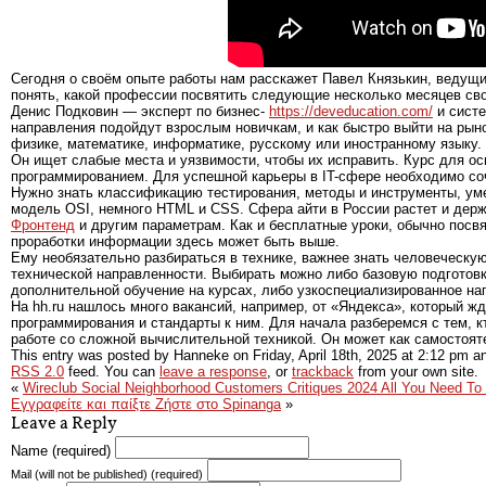
Сегодня о своём опыте работы нам расскажет Павел Князькин, ведущий 
понять, какой профессии посвятить следующие несколько месяцев свое
Денис Подковин — эксперт по бизнес-
https://deveducation.com/
и систе
направления подойдут взрослым новичкам, и как быстро выйти на рыно
физике, математике, информатике, русскому или иностранному языку. 
Он ищет слабые места и уязвимости, чтобы их исправить. Курс для о
программированием. Для успешной карьеры в IT-сфере необходимо соч
Нужно знать классификацию тестирования, методы и инструменты, уме
модель OSI, немного HTML и CSS. Сфера айти в России растет и держ
Фронтенд
и другим параметрам. Как и бесплатные уроки, обычно посв
проработки информации здесь может быть выше.
Ему необязательно разбираться в технике, важнее знать человеческу
технической направленности. Выбирать можно либо базовую подготовк
дополнительной обучение на курсах, либо узкоспециализированное на
На hh.ru нашлось много вакансий, например, от «Яндекса», который ж
программирования и стандарты к ним. Для начала разберемся с тем, к
работе со сложной вычислительной техникой. Он может как самостоят
This entry was posted by Hanneke on
Friday, April 18th, 2025
at
2:12 pm
an
RSS 2.0
feed. You can
leave a response
, or
trackback
from your own site.
«
Wireclub Social Neighborhood Customers Critiques 2024 All You Need T
Εγγραφείτε και παίξτε Ζήστε στο Spinanga
»
Leave a Reply
Name (required)
Mail (will not be published) (required)