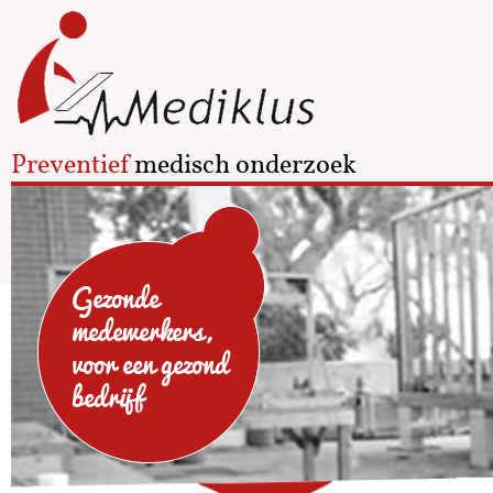
Preventief
medisch onderzoek
Gezonde
medewerkers,
voor een gezond
bedrijf