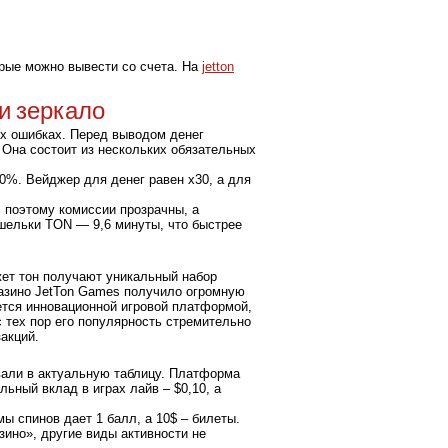
орые можно вывести со счета. На
jetton
и зеркало
х ошибках. Перед выводом денег
 Она состоит из нескольких обязательных
0%. Вейджер для денег равен x30, а для
, поэтому комиссии прозрачны, а
ошельки TON — 9,6 минуты, что быстрее
жет тон получают уникальный набор
азино JetTon Games получило огромную
ется инновационной игровой платформой,
с тех пор его популярность стремительно
акций.
вали в актуальную таблицу. Платформа
ьный вклад в играх лайв – $0,10, а
ы спинов дает 1 балл, а 10$ – билеты.
зино», другие виды активности не