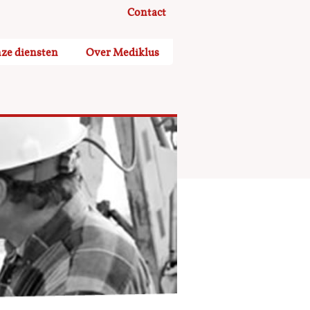
Contact
ze diensten
Over Mediklus