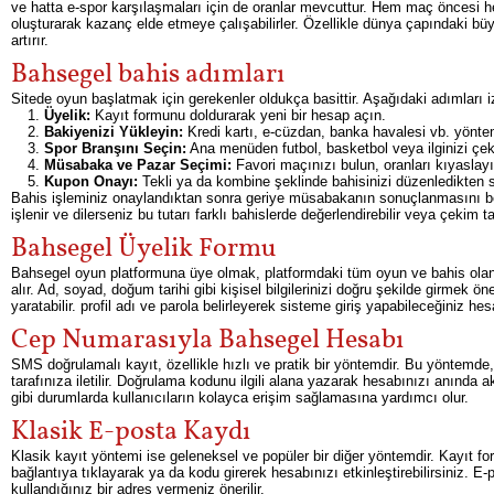
ve hatta e-spor karşılaşmaları için de oranlar mevcuttur. Hem maç öncesi hem
oluşturarak kazanç elde etmeye çalışabilirler. Özellikle dünya çapındaki büy
artırır.
Bahsegel bahis adımları
Sitede oyun başlatmak için gerekenler oldukça basittir. Aşağıdaki adımları i
Üyelik:
Kayıt formunu doldurarak yeni bir hesap açın.
Bakiyenizi Yükleyin:
Kredi kartı, e-cüzdan, banka havalesi vb. yöntem
Spor Branşını Seçin:
Ana menüden futbol, basketbol veya ilginizi çeke
Müsabaka ve Pazar Seçimi:
Favori maçınızı bulun, oranları kıyaslayın
Kupon Onayı:
Tekli ya da kombine şeklinde bahisinizi düzenledikten s
Bahis işleminiz onaylandıktan sonra geriye müsabakanın sonuçlanmasını be
işlenir ve dilerseniz bu tutarı farklı bahislerde değerlendirebilir veya çekim ta
Bahsegel Üyelik Formu
Bahsegel oyun platformuna üye olmak, platformdaki tüm oyun ve bahis olanak
alır. Ad, soyad, doğum tarihi gibi kişisel bilgilerinizi doğru şekilde girmek 
yaratabilir. profil adı ve parola belirleyerek sisteme giriş yapabileceğiniz he
Cep Numarasıyla Bahsegel Hesabı
SMS doğrulamalı kayıt, özellikle hızlı ve pratik bir yöntemdir. Bu yöntemde
tarafınıza iletilir. Doğrulama kodunu ilgili alana yazarak hesabınızı anında a
gibi durumlarda kullanıcıların kolayca erişim sağlamasına yardımcı olur.
Klasik E-posta Kaydı
Klasik kayıt yöntemi ise geleneksel ve popüler bir diğer yöntemdir. Kayıt fo
bağlantıya tıklayarak ya da kodu girerek hesabınızı etkinleştirebilirsiniz. E
kullandığınız bir adres vermeniz önerilir.