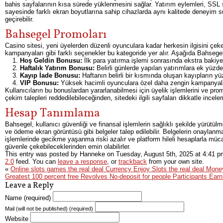
bahis sayfalarının kısa sürede yüklenmesini sağlar. Yatırım eylemleri, SSL s
sayesinde farklı ekran boyutlarına sahip cihazlarda aynı kalitede deneyim s
geçirebilir.
Bahsegel Promoları
Casino sitesi, yeni üyelerden düzenli oyunculara kadar herkesin ilgisini çe
kampanyaları gibi farklı seçenekler bu kategoride yer alır. Aşağıda Bahsegel’
Hoş Geldin Bonusu:
İlk para yatırma işlemi sonrasında ekstra bakiye
Haftalık Yatırım Bonusu:
Belirli günlerde yapılan yatırımlara ek yüzd
Kayıp İade Bonusu:
Haftanın belirli bir kısmında oluşan kayıpların y
VIP Bonusu:
Yüksek hacimli oyunculara özel daha zengin kampanyal
Kullanıcıların bu bonuslardan yararlanabilmesi için üyelik işlemlerini ve
çekim talepleri reddedilebileceğinden, sitedeki ilgili sayfaları dikkatle incelem
Hesap Tanımlama
Bahsegel, kullanıcı güvenliği ve finansal işlemlerin sağlıklı şekilde yürütü
ve ödeme ekran görüntüsü gibi belgeler talep edilebilir. Belgelerin onayla
işlemlerinde gecikme yaşanma riski azalır ve platform hileli hesaplarla mücad
güvenle çekebileceklerinden emin olabilirler.
This entry was posted by Hanneke on
Tuesday, August 5th, 2025
at
4:41 p
2.0
feed. You can
leave a response
, or
trackback
from your own site.
«
Online slots games the real deal Currency Enjoy Slots the real deal Mon
Greatest 100 percent free Revolves No-deposit for people Participants Ea
Leave a Reply
Name (required)
Mail (will not be published) (required)
Website