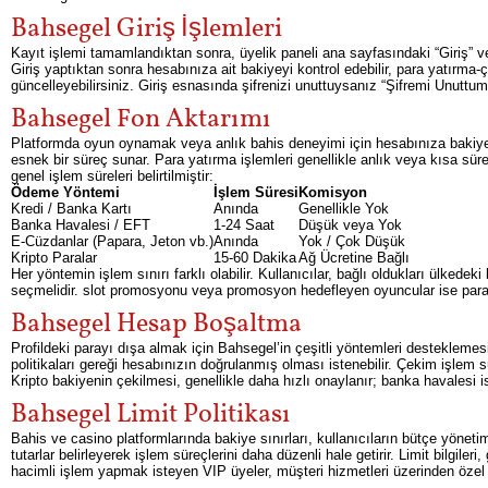
Bahsegel Giriş İşlemleri
Kayıt işlemi tamamlandıktan sonra, üyelik paneli ana sayfasındaki “Giriş” ve
Giriş yaptıktan sonra hesabınıza ait bakiyeyi kontrol edebilir, para yatırma-ç
güncelleyebilirsiniz. Giriş esnasında şifrenizi unuttuysanız “Şifremi Unuttu
Bahsegel Fon Aktarımı
Platformda oyun oynamak veya anlık bahis deneyimi için hesabınıza bakiye e
esnek bir süreç sunar. Para yatırma işlemleri genellikle anlık veya kısa sür
genel işlem süreleri belirtilmiştir:
Ödeme Yöntemi
İşlem Süresi
Komisyon
Kredi / Banka Kartı
Anında
Genellikle Yok
Banka Havalesi / EFT
1-24 Saat
Düşük veya Yok
E-Cüzdanlar (Papara, Jeton vb.)
Anında
Yok / Çok Düşük
Kripto Paralar
15-60 Dakika
Ağ Ücretine Bağlı
Her yöntemin işlem sınırı farklı olabilir. Kullanıcılar, bağlı oldukları ülke
seçmelidir. slot promosyonu veya promosyon hedefleyen oyuncular ise para 
Bahsegel Hesap Boşaltma
Profildeki parayı dışa almak için Bahsegel’in çeşitli yöntemleri desteklemes
politikaları gereği hesabınızın doğrulanmış olması istenebilir. Çekim işlem 
Kripto bakiyenin çekilmesi, genellikle daha hızlı onaylanır; banka havalesi i
Bahsegel Limit Politikası
Bahis ve casino platformlarında bakiye sınırları, kullanıcıların bütçe yöne
tutarlar belirleyerek işlem süreçlerini daha düzenli hale getirir. Limit bilgi
hacimli işlem yapmak isteyen VIP üyeler, müşteri hizmetleri üzerinden özel anl