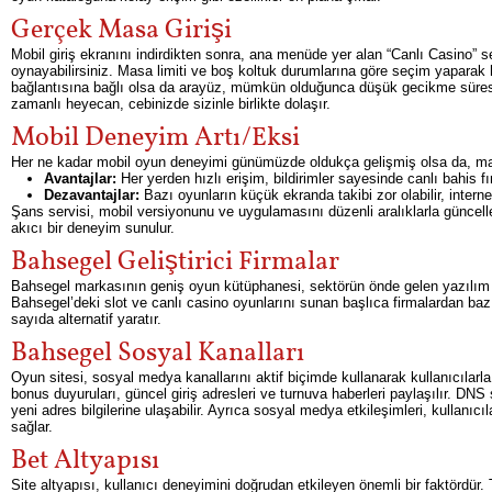
Gerçek Masa Girişi
Mobil giriş ekranını indirdikten sonra, ana menüde yer alan “Canlı Casino” 
oynayabilirsiniz. Masa limiti ve boş koltuk durumlarına göre seçim yaparak
bağlantısına bağlı olsa da arayüz, mümkün olduğunca düşük gecikme süresi 
zamanlı heyecan, cebinizde sizinle birlikte dolaşır.
Mobil Deneyim Artı/Eksi
Her ne kadar mobil oyun deneyimi günümüzde oldukça gelişmiş olsa da, m
Avantajlar:
Her yerden hızlı erişim, bildirimler sayesinde canlı bahis f
Dezavantajlar:
Bazı oyunların küçük ekranda takibi zor olabilir, intern
Şans servisi, mobil versiyonunu ve uygulamasını düzenli aralıklarla güncelleye
akıcı bir deneyim sunulur.
Bahsegel Geliştirici Firmalar
Bahsegel markasının geniş oyun kütüphanesi, sektörün önde gelen yazılım sa
Bahsegel’deki slot ve canlı casino oyunlarını sunan başlıca firmalardan bazıl
sayıda alternatif yaratır.
Bahsegel Sosyal Kanalları
Oyun sitesi, sosyal medya kanallarını aktif biçimde kullanarak kullanıcılarla
bonus duyuruları, güncel giriş adresleri ve turnuva haberleri paylaşılır. DNS
yeni adres bilgilerine ulaşabilir. Ayrıca sosyal medya etkileşimleri, kullanı
sağlar.
Bet Altyapısı
Site altyapısı, kullanıcı deneyimini doğrudan etkileyen önemli bir faktördür.