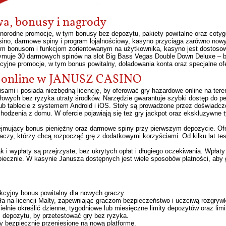
, bonusy i nagrody
żnorodne promocje, w tym bonusy bez depozytu, pakiety powitalne oraz cotyg
sino, darmowe spiny i program lojalnościowy, kasyno przyciąga zarówno nowy
nym bonusom i funkcjom zorientowanym na użytkownika, kasyno jest dostosow
rzymuje 30 darmowych spinów na slot Big Bass Vegas Double Down Deluxe – 
yjne promocje, w tym bonus powitalny, doładowania konta oraz specjalne ofe
na online w JANUSZ CASINO
sami i posiada niezbędną licencję, by oferować gry hazardowe online na teren
łowych bez ryzyka utraty środków. Narzędzie gwarantuje szybki dostęp do pe
 lub tablecie z systemem Android i iOS. Stoły są prowadzone przez doświad
dzenia z domu. W ofercie pojawiają się też gry jackpot oraz ekskluzywne ty
bejmujący bonus pieniężny oraz darmowe spiny przy pierwszym depozycie. Of
zy, którzy chcą rozpocząć grę z dodatkowymi korzyściami. Od kilku lat test
k i wypłaty są przejrzyste, bez ukrytych opłat i długiego oczekiwania. Wpła
piecznie. W kasynie Janusza dostępnych jest wiele sposobów płatności, aby
akcyjny bonus powitalny dla nowych graczy.
ła na licencji Malty, zapewniając graczom bezpieczeństwo i uczciwą rozgryw
nie określić dzienne, tygodniowe lub miesięczne limity depozytów oraz limit
 depozytu, by przetestować gry bez ryzyka.
ały bezpiecznie przeniesione na nową platformę.