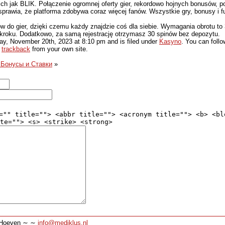
ich jak BLIK. Połączenie ogromnej oferty gier, rekordowo hojnych bonusów, p
prawia, że platforma zdobywa coraz więcej fanów. Wszystkie gry, bonusy i fu
 do gier, dzięki czemu każdy znajdzie coś dla siebie. Wymagania obrotu to 3
 kroku. Dodatkowo, za samą rejestrację otrzymasz 30 spinów bez depozytu.
y, November 20th, 2023
at
8:10 pm
and is filed under
Kasyno
. You can follo
r
trackback
from your own site.
 Бонусы и Ставки
»
="" title=""> <abbr title=""> <acronym title=""> <b> <bl
te=""> <s> <strike> <strong>
∼ Hoeven ∼ ∼
info@mediklus.nl