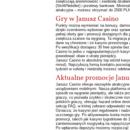
zwiększają anonimowość i swobodę działania
(Skrill/Neteller) i przelewy bankowe. Minim
atrakcyjna – możesz otrzymać do 2500 PLN 
Gry w Janusz Casino
Punkty można wymieniać na bonusy, darmowe
dzięki szerokiemu wyborowi gier oraz spra
pełnej oferty gier i promocji dostępnych d
zwiększa szanse na wygraną. Ta migracja po
dane są chronione i że kasyno przestrzega z
Po weryfikacji dostajesz 30 free spinów b
Casino to jedno z najpopularniejszych kasy
powodować obaw o utratę pieniędzy.
Janusz Casino to absolutny top wśród kasyn
minut). Najszybszą formą kontaktu pozostaje
tydzień w sobotę i niedzielę możesz odebr
Aktualne promocje Jan
Janusz Casino oferuje niezwykle atrakcyjne
urządzeniami mobilnymi. Nasza platforma ofe
sposób na wygranie pieniędzy, ale także pr
graczy, co pozwala szybko i skutecznie ro
polskich graczy, oferując hazard online do
sekcję FAQ, w której zebrano odpowiedzi na 
Oznacza, że kasyno jest regulowane i nadz
uczciwego gry. Po aktywowaniu konta może
promocji, takich jak kasyno tygodniowe do 
zainteresowanych rozgrywką na najwyższy
Po wpłaceniu depozytu możemy rozpocząć gr