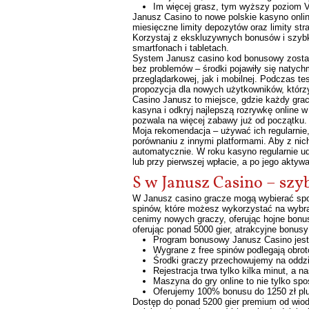
Im więcej grasz, tym wyższy poziom 
Janusz Casino to nowe polskie kasyno onli
miesięczne limity depozytów oraz limity str
Korzystaj z ekskluzywnych bonusów i szybkie
smartfonach i tabletach.
System Janusz casino kod bonusowy został
bez problemów – środki pojawiły się natychm
przeglądarkowej, jak i mobilnej. Podczas te
propozycja dla nowych użytkowników, którzy
Casino Janusz to miejsce, gdzie każdy gra
kasyna i odkryj najlepszą rozrywkę online 
pozwala na więcej zabawy już od początku.
Moja rekomendacja – używać ich regularni
porównaniu z innymi platformami. Aby z nic
automatycznie. W roku kasyno regularnie u
lub przy pierwszej wpłacie, a po jego aktyw
S w Janusz Casino – sz
W Janusz casino gracze mogą wybierać spo
spinów, które możesz wykorzystać na wybra
cenimy nowych graczy, oferując hojne bonu
oferując ponad 5000 gier, atrakcyjne bonusy
Program bonusowy Janusz Casino jest d
Wygrane z free spinów podlegają obro
Środki graczy przechowujemy na oddzi
Rejestracja trwa tylko kilka minut, a 
Maszyna do gry online to nie tylko spo
Oferujemy 100% bonusu do 1250 zł plu
Dostęp do ponad 5200 gier premium od wio