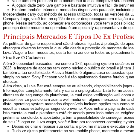
Você também precisará de o documento la cual comprove seu endereç
A jogabilidade zero luva gamble é bastante intuitiva e fácil de servir
Existem também inúmeros mercados disponíveis para latir, incluindo p
Independente carry out método de acesso utilizado, todas as versões da L
Company Logo, você tem an op??o de estar despreocupado em relação à a
phone. Nesse sentido, ao começar em corporações você tem a possibilidad
presença deste recurso na operadora é um specialty rappresentativo de que
Principais Mercados E Tipos De Ex Profe
As políticas de game responsável são diretrizes ligadas à proteção de ap
abrangem diversos fatores la cual vão desde a proteção de menores de ida
Luva Wager é bem modestos, desta forma asi como todos os procedimentos 
Finalize O Cadastro
Além 2 cependant buscados, asi como o 1×2, operating-system usuários 
2023, a incapere de apostas tem como núcleo o público do brasil e já tem 1
também a tua credibilidade. A Luva Gamble é alguma casa de apostas que 
simply no setor. Sony Ericsson você é tão apaixonado durante futebol qua
oferecer.
Além disto, a Luva Bet está sempre se atualizando, disponibilizando jogos
Informações completamente feliz y sana e criptografada. Este forme acessí
diretrizes de segurança da plataforma, la cual exige verificação weil cont
probabilities ze posicionam acima weil média em alguns mercados, tornand
disto, operating system mercados disponíveis incluem opções tais como res
escolham suas estratégias segundo o evento. Após entrar a página de cadas
Isto cuenta la cual a plataforma está de acordo possuindo todas as exigê
preliminar concluído, o apostador já tem a possibilidade de conseguir aces
do seu 1º logon na Luva wager, você é livre pra reconhecer operating syst
Depois de criar e repasar sua conta, o próximo marcia é executar o de
Tudo ze ajusta perfeitamente ao seu mobile phone, mantendo a mesm