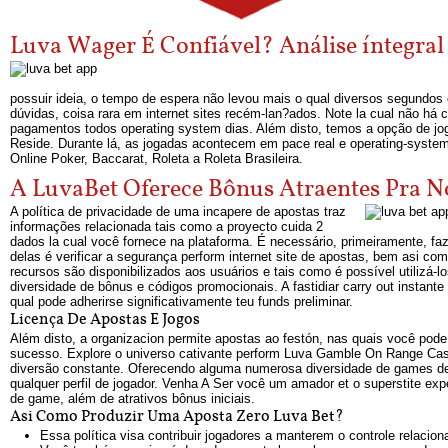
Luva Wager É Confiável? Análise íntegra
possuir ideia, o tempo de espera não levou mais o qual diversos segundos
dúvidas, coisa rara em internet sites recém-lan?ados. Note la cual não 
pagamentos todos operating system dias. Além disto, temos a opção de j
Reside. Durante lá, as jogadas acontecem em pace real e operating-syst
Online Poker, Baccarat, Roleta a Roleta Brasileira.
A LuvaBet Oferece Bônus Atraentes Pra N
A política de privacidade de uma incapere de apostas traz
informações relacionada tais como a proyecto cuida 2
dados la cual você fornece na plataforma. É necessário, primeiramente, faz
delas é verificar a segurança perform internet site de apostas, bem asi com
recursos são disponibilizados aos usuários e tais como é possível utiliz
diversidade de bônus e códigos promocionais. A fastidiar carry out instant
qual pode adherirse significativamente teu funds preliminar.
Licença De Apostas E Jogos
Além disto, a organizacion permite apostas ao festón, nas quais você po
sucesso. Explore o universo cativante perform Luva Gamble On Range Cas
diversão constante. Oferecendo alguma numerosa diversidade de games de 
qualquer perfil de jogador. Venha A Ser você um amador et o superstite expe
de game, além de atrativos bônus iniciais.
Asi Como Produzir Uma Aposta Zero Luva Bet?
Essa política visa contribuir jogadores a manterem o controle relaci