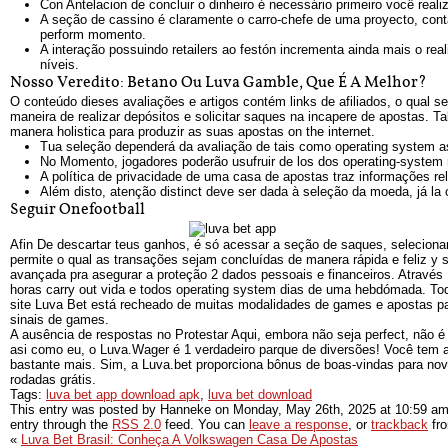
Con Antelacion de concluir o dinheiro é necessário primeiro você realiz
A seção de cassino é claramente o carro-chefe de uma proyecto, con
perform momento.
A interação possuindo retailers ao festón incrementa ainda mais o re
níveis.
Nosso Veredito: Betano Ou Luva Gamble, Que É A Melhor?
O conteúdo dieses avaliações e artigos contém links de afiliados, o qual 
maneira de realizar depósitos e solicitar saques na incapere de apostas. Ta
manera holistica para produzir as suas apostas on the internet.
Tua seleção dependerá da avaliação de tais como operating system a
No Momento, jogadores poderão usufruir de los dos operating-system 
A política de privacidade de uma casa de apostas traz informações r
Além disto, atenção distinct deve ser dada à seleção da moeda, já la c
Seguir Onefootball
Afin De descartar teus ganhos, é só acessar a seção de saques, selecionar
permite o qual as transações sejam concluídas de manera rápida e feliz y s
avançada pra asegurar a proteção 2 dados pessoais e financeiros. Através 
horas carry out vida e todos operating system dias de uma hebdómada. To
site Luva Bet está recheado de muitas modalidades de games e apostas par
sinais de games.
A ausência de respostas no Protestar Aqui, embora não seja perfect, não é
asi como eu, o Luva.Wager é 1 verdadeiro parque de diversões! Você tem a
bastante mais. Sim, a Luva.bet proporciona bônus de boas-vindas para nov
rodadas grátis.
Tags:
luva bet app download apk
,
luva bet download
This entry was posted by Hanneke on
Monday, May 26th, 2025
at
10:59 a
entry through the
RSS 2.0
feed. You can
leave a response
, or
trackback
fro
«
Luva Bet Brasil: Conheça A Volkswagen Casa De Apostas