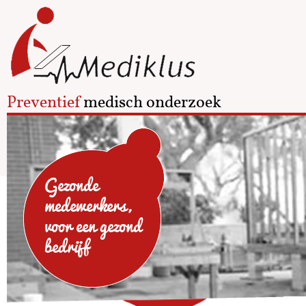
Preventief
medisch onderzoek
Gezonde
medewerkers,
voor een gezond
bedrijf