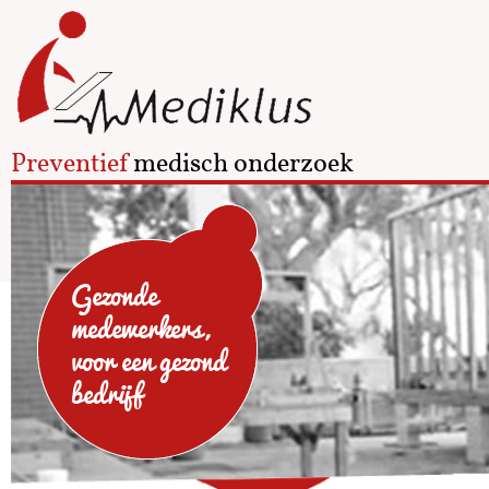
Preventief
medisch onderzoek
Gezonde
medewerkers,
voor een gezond
bedrijf