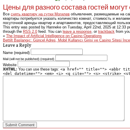
Цены для разного состава гостей могут 
Все
снять квартиру на сутки Могилев
объявления, размещаемые на сайт
квартиры потребуется указать количество комнат, стоимость и желаем
посуточной аренды квартир и апартаментов, предоставляющий пользо
This entry was posted by Hanneke on
Tuesday, April 22nd, 2025
at
12:33 
through the
RSS 2.0
feed. You can
leave a response
, or
trackback
from you
«
The Impact of Artificial Intelligence on Casino Operations
Bettilt Başlangıç: Güncel Adres, Mobil Kullanıcı Girişi ve Casino Sitesi İnc
Leave a Reply
Name (required)
Mail (will not be published) (required)
Website
XHTML:
You can use these tags:
<a href="" title=""> <abbr tit
<del datetime=""> <em> <i> <q cite=""> <s> <strike> <s