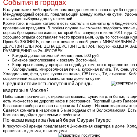
События в городах
В случае каких‑либо проблем вам всегда поможет наша служба поддер
Международный сервис, предлагающий аренду жилья на сутки. Удобны
отличным выбором для путешествий.
Кроме того, в нашем каталоге есть хостелы и комнаты для бюджетног
проведения праздника. В любом случае вы сможете подобрать жилье д
сервис бронирования жилья, который был запущен в июле 2011 года. 
хорошего отдыха составляет место проживания, будь то гостиница или 
Просьба ЗВОНИТЬ, если не отвечаем в сообщениях.МИНИМАЛЬНЫ
ДЕЙСТВИТЕЛЬНАЯ, ЦЕНА ДЕЙСТВИТЕЛЬНАЯ. Посуточно.ЦЕНА ЗА
РАЗМЕЩЕНИЯ за 2х-ЧЕЛОВЕК.
Каждый дополнительный жилец плюс 500 руб.
Близкое расположение к вокзалу Восточный.
Квартиры в аренду прекрасно подойдут тем, кто отправляется на 
Холодильник, микроволновая печка, кухонная плита, TV, фен, утю
Холодильник, фен, утюг, кухонная плита, СВЧ-печь, TV, стиралка. Каб
современной квартиры в монолитном доме на сутки.
Средняя стоимость посуточной аренды
квартиры в Москве?
Небольшая прачечная , стиральная машина, сушилки для белья, глади
есть множество не дорогих кафе и ресторанов. Торговый центр Галере
Казанского собора и спаса на крови за 17 минут. Из окон квартиры от
Сдается комната в квартире в 5 мин ходьбы от м Волоколамская. Ест
Комната подойдет для семьи с ребенком.
По часам квартира Левый берег Сауран Тауерс
К посуточной аренде предлагается 1-комнатная квартира в доме. Холо
проживать с детьми, с питомцами.