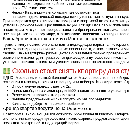
машина, холодильник, чайник, утюг, микроволновая
печь, TV, сплит система.
Через «Квартирку» легко найти, где остановиться
на время туристической поездки или путешествия, отпуска на кур
При выборе между гостиничным номером и квартирой на сутки стоит уч
условия бронирования и различные акции и скидки для своих пользов
параметрам, что делает процесс поиска и бронирования максимально п
поставщиками по всему миру, что позволяет обеспечить конкурентосп
Как забронировать квартиру в Москве посуточно?
Туристы могут самостоятельно найти подходящие варианты, которые 
посуточного бронирования жилья, их особенности, а также плюсы и м
сервис. На «Квартирке» размещаются объявления только проверенных 
временного жилья для туристов, отдыхающих и путешественников на «
уточните стоимость оплаты и условия заселения, возможность выдачи
Сколько стоит снять квартиру для о
ВДНХ, Москвариум, самый большой каток Москвы все это в пешей дост
объясним и маршрут скинем по вацапу или вайберу. Квартира тихая ( 
В посуточную аренду сдается 2к.
Поиск свободного жилья среди 5500 вариантов начните указав дат
Разрешается проживать с ребенком.
Лучшие предложения жилья посуточно без посредников.
Комната подойдет для семьи с ребенком.
Аренда квартир посуточно на Dobovo.com
Платформа, включающая возможность бронирования квартир и апарта
его популярным среди путешественников. Сервис, предлагающий аренд
помогают быстро найти подходящий вариант.