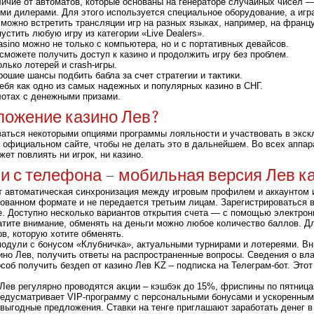
личие от автоматов, которые основаны на генераторе случайных чисел 
и дилерами. Для этого используется специальное оборудование, а игра
v можно встретить трансляции игр на разных языках, например, на фран
стить любую игру из категории «Live Dealers».
sino можно не только с компьютера, но и с портативных девайсов.
 сможете получить доступ к казино и продолжить игру без проблем.
олько лотерей и crash-игры.
ошие шансы подбить бабла за счет стратегии и тактики.
ебя как одно из самых надежных и популярных казино в СНГ.
лотах с денежными призами.
ложение казино Лев?
ваться некоторыми опциями программы лояльности и участвовать в экск
 официальном сайте, чтобы не делать это в дальнейшем. Во всех аппа
жет повлиять ни игрок, ни казино.
ги с телефона – мобильная версия Лев к
т автоматическая синхронизация между игровым профилем и аккаунтом 
рованном формате и не передается третьим лицам. Зарегистрироваться 
. Доступно несколько вариантов открытия счета — с помощью электронн
тите внимание, обменять на деньги можно любое количество баллов. Дл
в, которую хотите обменять.
одули с бонусом «Клубничка», актуальными турнирами и лотереями. Вн
ино Лев, получить ответы на распространенные вопросы. Сведения о вл
соб получить бездеп от казино Лев KZ – подписка на Телеграм-бот. Этот
 Лев регулярно проводятся акции – кэшбэк до 15%, фриспины по пятниц
едусматривает VIP-программу с персональными бонусами и ускоренным
 выгодные предложения. Ставки на тенге приглашают заработать денег в