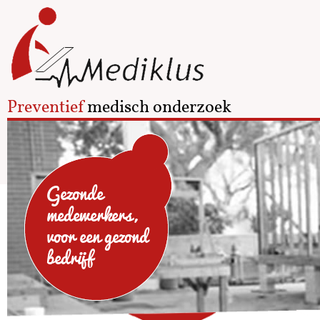
Preventief
medisch onderzoek
Gezonde
medewerkers,
voor een gezond
bedrijf