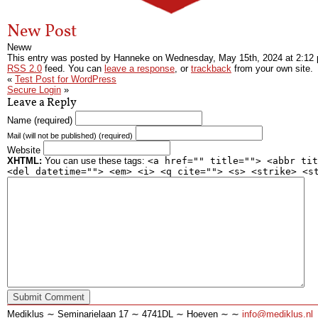
New Post
Neww
This entry was posted by Hanneke on
Wednesday, May 15th, 2024
at
2:12
RSS 2.0
feed. You can
leave a response
, or
trackback
from your own site.
«
Test Post for WordPress
Secure Login
»
Leave a Reply
Name (required)
Mail (will not be published) (required)
Website
XHTML:
You can use these tags:
<a href="" title=""> <abbr tit
<del datetime=""> <em> <i> <q cite=""> <s> <strike> <s
Mediklus ∼ Seminarielaan 17 ∼ 4741DL ∼ Hoeven ∼ ∼
info@mediklus.nl