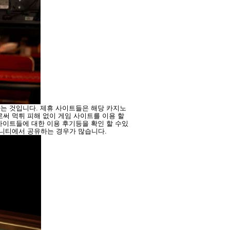
하는 것입니다. 제휴 사이트들은 해당 카지노
써 먹튀 피해 없이 게임 사이트를 이용 할
사이트들에 대한 이용 후기등을 확인 할 수있
뮤니티에서 공유하는 경우가 많습니다.