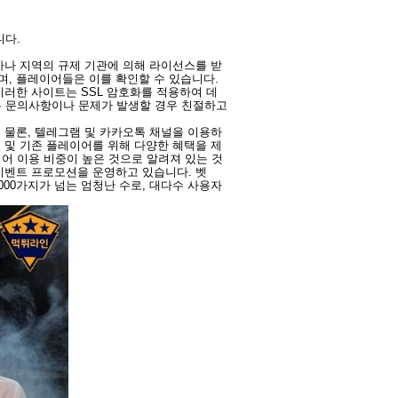
니다.
가나 지역의 규제 기관에 의해 라이선스를 받
며, 플레이어들은 이를 확인할 수 있습니다.
이러한 사이트는 SSL 암호화를 적용하여 데
은 문의사항이나 문제가 발생할 경우 친절하고
 물론, 텔레그램 및 카카오톡 채널을 이용하
고객 및 기존 플레이어를 위해 다양한 혜택을 제
이어 이용 비중이 높은 것으로 알려져 있는 것
이벤트 프로모션을 운영하고 있습니다. 벳
,000가지가 넘는 엄청난 수로, 대다수 사용자