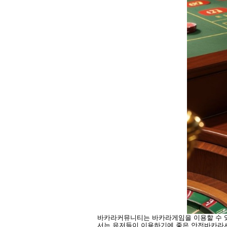
바카라커뮤니티는 바카라게임을 이용할 수 있
서는 유저들이 이용하기에 좋은 안전바카라사