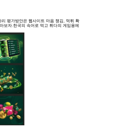
아리 평가방안은 웹사이트 마음 챙김, 먹튀 확
 알아보자.한국의 속어로 먹고 튀다의 게임용에