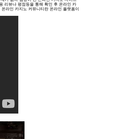
용 리뷰나 평점등을 통해 확인 후 온라인 카
. 온라인 카지노 커뮤니티란 온라인 플랫폼이