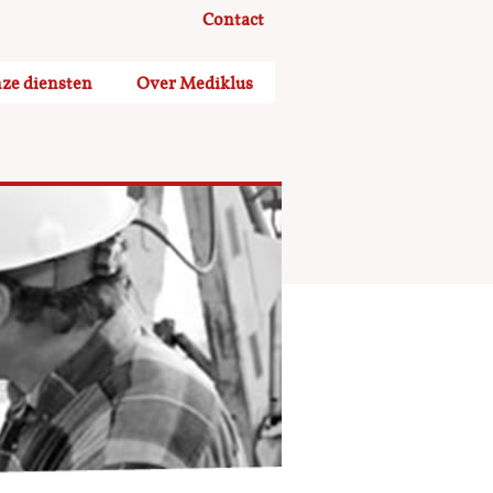
Contact
ze diensten
Over Mediklus