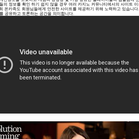
들의 정보를 확인 하기 쉽지 않을 경우 여러 카지노 커뮤니티에서의 사이트 이
 저희 온카족도 회원님들에게 안전한 사이트를 제공하기 위해 노력하고 있습니다
를 공유하고 토론하는 공간을 의미합니다.