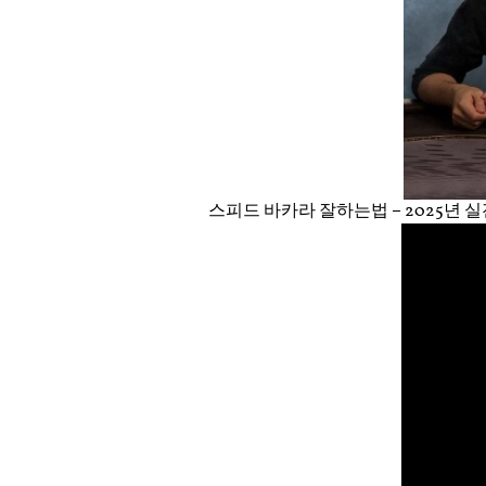
스피드 바카라 잘하는법 – 2025년 