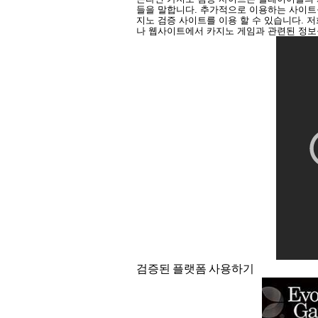
들을 말합니다. 추가적으로 이용하는 사이트
지노 검증 사이트를 이용 할 수 있습니다.
나 웹사이트에서 카지노 게임과 관련된 정보
검증된 플랫폼 사용하기