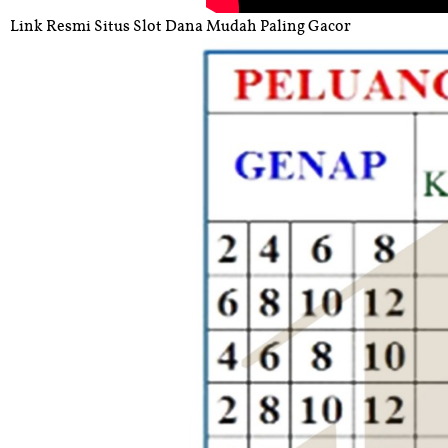
Link Resmi Situs Slot Dana Mudah Paling Gacor