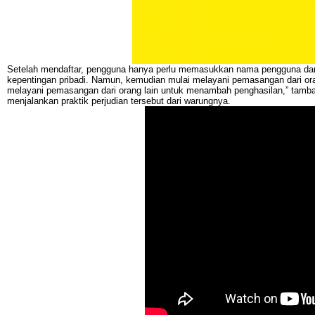
Setelah mendaftar, pengguna hanya perlu memasukkan nama pengguna dan 
kepentingan pribadi. Namun, kemudian mulai melayani pemasangan dari or
melayani pemasangan dari orang lain untuk menambah penghasilan,” tamba
menjalankan praktik perjudian tersebut dari warungnya.