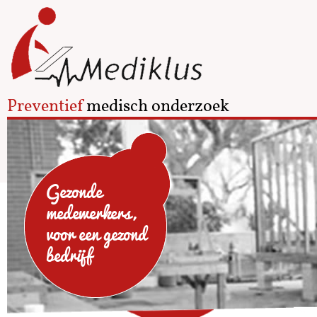
Preventief
medisch onderzoek
Gezonde
medewerkers,
voor een gezond
bedrijf