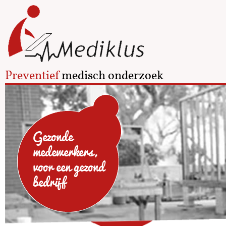
Preventief
medisch onderzoek
Gezonde
medewerkers,
voor een gezond
bedrijf