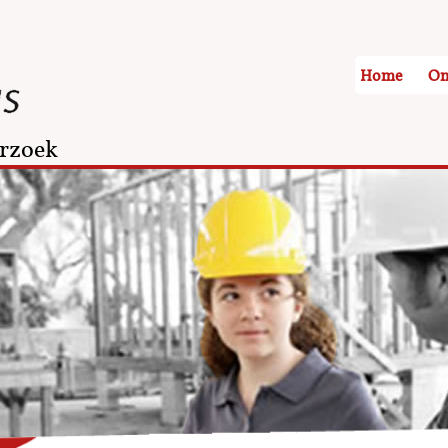
Home
On
rzoek