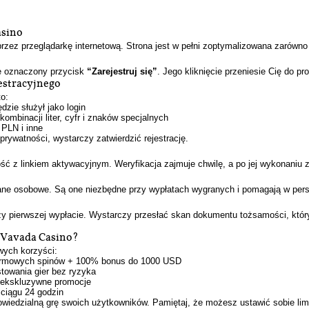
asino
rzez przeglądarkę internetową. Strona jest w pełni zoptymalizowana zarówno 
e oznaczony przycisk
“Zarejestruj się”
. Jego kliknięcie przeniesie Cię do pr
estracyjnego
o:
dzie służył jako login
ombinacji liter, cyfr i znaków specjalnych
PLN i inne
prywatności, wystarczy zatwierdzić rejestrację.
ć z linkiem aktywacyjnym. Weryfikacja zajmuje chwilę, a po jej wykonaniu z
 dane osobowe. Są one niezbędne przy wypłatach wygranych i pomagają w perso
zy pierwszej wypłacie. Wystarczy przesłać skan dokumentu tożsamości, któ
w Vavada Casino?
wych korzyści:
rmowych spinów + 100% bonus do 1000 USD
towania gier bez ryzyka
 ekskluzywne promocje
 ciągu 24 godzin
wiedzialną grę swoich użytkowników. Pamiętaj, że możesz ustawić sobie lim