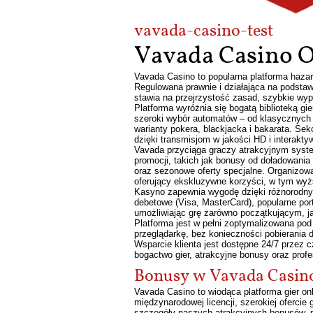
vavada-casino-test
Vavada Casino O
Vavada Casino to popularna platforma hazar
Regulowana prawnie i działająca na podstaw
stawia na przejrzystość zasad, szybkie wyp
Platforma wyróżnia się bogatą biblioteką gi
szeroki wybór automatów – od klasycznych
warianty pokera, blackjacka i bakarata. Se
dzięki transmisjom w jakości HD i interakty
Vavada przyciąga graczy atrakcyjnym syste
promocji, takich jak bonusy od doładowani
oraz sezonowe oferty specjalne. Organizowa
oferujący ekskluzywne korzyści, w tym wyż
Kasyno zapewnia wygodę dzięki różnorodny
debetowe (Visa, MasterCard), popularne portf
umożliwiając grę zarówno początkującym, jak
Platforma jest w pełni zoptymalizowana po
przeglądarkę, bez konieczności pobierania do
Wsparcie klienta jest dostępne 24/7 przez c
bogactwo gier, atrakcyjne bonusy oraz profe
Bonusy w Vavada Casin
Vavada Casino to wiodąca platforma gier on
międzynarodowej licencji, szerokiej oferc
szczegóły naszych atrakcyjnych bonusów, p