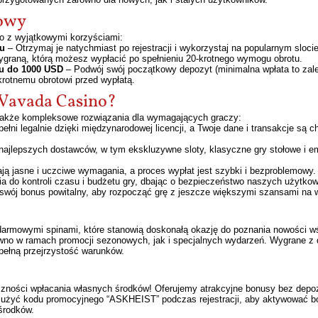
sowy
o z wyjątkowymi korzyściami:
u
– Otrzymaj je natychmiast po rejestracji i wykorzystaj na popularnym slo
ygraną, którą możesz wypłacić po spełnieniu 20-krotnego wymogu obrotu.
u do 1000 USD
– Podwój swój początkowy depozyt (minimalna wpłata to zale
krotnemu obrotowi przed wypłatą.
 Vavada Casino?
e także kompleksowe rozwiązania dla wymagających graczy:
ełni legalnie dzięki międzynarodowej licencji, a Twoje dane i transakcje są
ajlepszych dostawców, w tym ekskluzywne sloty, klasyczne gry stołowe i em
 jasne i uczciwe wymagania, a proces wypłat jest szybki i bezproblemowy.
 do kontroli czasu i budżetu gry, dbając o bezpieczeństwo naszych użytkow
z swój bonus powitalny, aby rozpocząć grę z jeszcze większymi szansami na 
armowymi spinami, które stanowią doskonałą okazję do poznania nowości wśr
wno w ramach promocji sezonowych, jak i specjalnych wydarzeń. Wygrane z
ełną przejrzystość warunków.
zności wpłacania własnych środków! Oferujemy atrakcyjne bonusy bez depoz
y użyć kodu promocyjnego “ASKHEIST” podczas rejestracji, aby aktywować b
 środków.