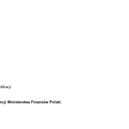
ikacji.
encji Ministerstwa Finansów Polski
.