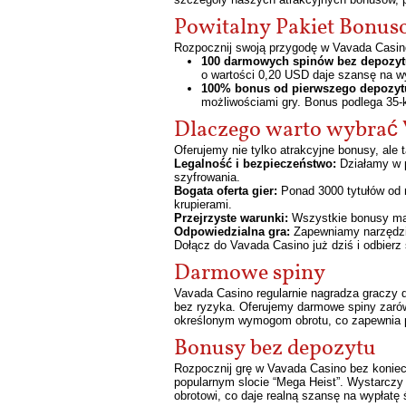
Powitalny Pakiet Bonu
Rozpocznij swoją przygodę w Vavada Casin
100 darmowych spinów bez depozyt
o wartości 0,20 USD daje szansę na w
100% bonus od pierwszego depozyt
możliwościami gry. Bonus podlega 35-
Dlaczego warto wybrać
Oferujemy nie tylko atrakcyjne bonusy, al
Legalność i bezpieczeństwo:
Działamy w p
szyfrowania.
Bogata oferta gier:
Ponad 3000 tytułów od n
krupierami.
Przejrzyste warunki:
Wszystkie bonusy mają
Odpowiedzialna gra:
Zapewniamy narzędzia
Dołącz do Vavada Casino już dziś i odbier
Darmowe spiny
Vavada Casino regularnie nagradza graczy d
bez ryzyka. Oferujemy darmowe spiny zaró
określonym wymogom obrotu, co zapewnia p
Bonusy bez depozytu
Rozpocznij grę w Vavada Casino bez koniec
popularnym slocie “Mega Heist”. Wystarcz
obrotowi, co daje realną szansę na wypłatę