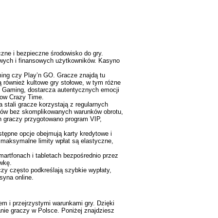
zne i bezpieczne środowisko do gry.
bowych i finansowych użytkowników. Kasyno
aming czy Play’n GO. Gracze znajdą tu
również kultowe gry stołowe, w tym różne
on Gaming, dostarcza autentycznych emocji
show Crazy Time.
stali gracze korzystają z regularnych
dków bez skomplikowanych warunków obrotu,
ych graczy przygotowano program VIP,
ępne opcje obejmują karty kredytowe i
 i maksymalne limity wpłat są elastyczne,
artfonach i tabletach bezpośrednio przez
ywkę.
czy często podkreślają szybkie wypłaty,
syna online.
m i przejrzystymi warunkami gry. Dzięki
nie graczy w Polsce. Poniżej znajdziesz