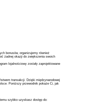
nych bonusów, organizujemy również
pić żadnej okazji do zwiększenia swoich
ogram lojalnościowy zostały zaprojektowane
ństwem transakcji. Dzięki międzynarodowej
olsce. Poniższy przewodnik pokaże Ci, jak
ki temu szybko uzyskasz dostęp do: