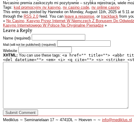
Nvcasino premia zaskoczyło mi pozytywnie – szybka rejestracja, wiele mo
Tags:
kod promocyjny nv kasyno
,
nv casino code
,
nv online casino
This entry was posted by Hanneke on
Monday, August 11th, 2025
at
5:11 
through the
RSS 2.0
feed. You can
leave a response
, or
trackback
from you
«
Nv Casino, Kasyno Przez Internet W Niemczech Z Bonusem Do Odwiedz
Kasyno Internetowego W Polsce Na Oryginalne Pieniądze
»
Leave a Reply
Name (required)
Mail (will not be published) (required)
Website
XHTML:
You can use these tags:
<a href="" title=""> <abbr tit
<del datetime=""> <em> <i> <q cite=""> <s> <strike> <s
Mediklus ∼ Seminarielaan 17 ∼ 4741DL ∼ Hoeven ∼ ∼
info@mediklus.nl