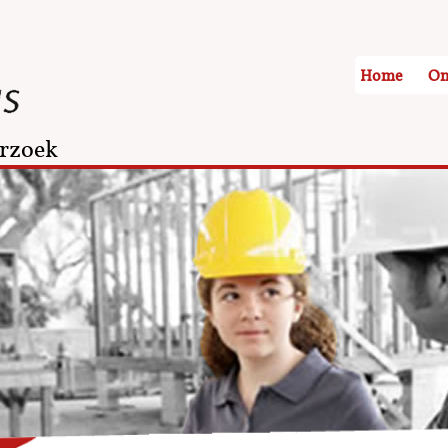
Home
On
rzoek