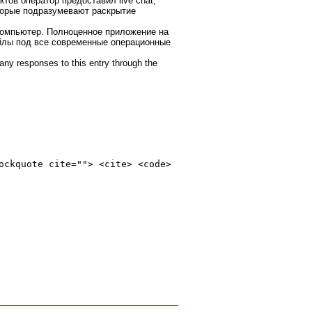
тов оператор предоставил live chat,
оторые подразумевают раскрытие
 компьютер. Полноценное приложение на
айлы под все современные операционные
 any responses to this entry through the
ockquote cite=""> <cite> <code>