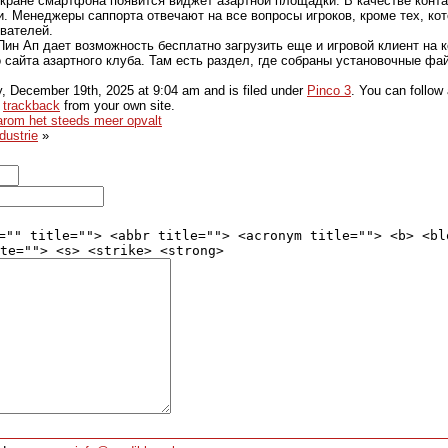
кране смартфона появится виджет азартной площадки. В качестве контак
и. Менеджеры саппорта отвечают на все вопросы игроков, кроме тех, к
вателей.
ин Ап дает возможность бесплатно загрузить еще и игровой клиент на
 сайта азартного клуба. Там есть раздел, где собраны установочные ф
y, December 19th, 2025
at
9:04 am
and is filed under
Pinco 3
. You can follow
r
trackback
from your own site.
aarom het steeds meer opvalt
dustrie
»
="" title=""> <abbr title=""> <acronym title=""> <b> <bl
te=""> <s> <strike> <strong>