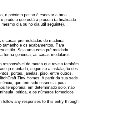
o, o próximo passo é escavar a área
o produto que está à procura (a finalidade
 mesmo dia ou no dia útil seguinte).
s e casas pré moldadas de madeira,
e o tamanho e os acabamentos. Para
seu estilo. Seja uma casa pré moldada
a forma genérica, as casas modulares
o responsável da marca que revela também
 base já montada, segue-se a instalação dos
os, portas, janelas, piso, entre outros.
MitchCraft Tiny Homes. A partir da sua sede
iência, que tem sido essencial para
nos temporária, em determinado solo, não
ínsula Ibérica, e os números fornecidos
n follow any responses to this entry through