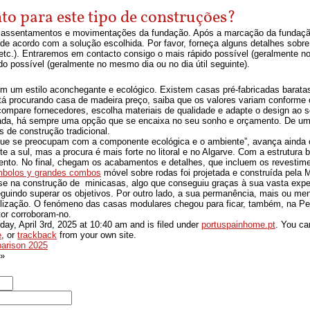
to para este tipo de construções?
r assentamentos e movimentações da fundação. Após a marcação da fundaçã
 de acordo com a solução escolhida. Por favor, forneça alguns detalhes sobre 
etc.). Entraremos em contacto consigo o mais rápido possível (geralmente no
o possível (geralmente no mesmo dia ou no dia útil seguinte).
em um estilo aconchegante e ecológico. Existem casas pré-fabricadas barata
está procurando casa de madeira preço, saiba que os valores variam conform
 compare fornecedores, escolha materiais de qualidade e adapte o design ao 
cada, há sempre uma opção que se encaixa no seu sonho e orçamento. De um
 de construção tradicional.
ue se preocupam com a componente ecológica e o ambiente”, avança ainda 
te a sul, mas a procura é mais forte no litoral e no Algarve. Com a estrutura
ento. No final, chegam os acabamentos e detalhes, que incluem os revestiment
ímbolos y grandes combos
móvel sobre rodas foi projetada e construída pela 
e na construção de minicasas, algo que conseguiu graças à sua vasta exper
guindo superar os objetivos. Por outro lado, a sua permanência, mais ou me
ilização. O fenómeno das casas modulares chegou para ficar, também, na Pen
tor corroboram-no.
day, April 3rd, 2025
at
10:40 am
and is filed under
portuspainhome.pt
. You ca
e
, or
trackback
from your own site.
parison 2025
»