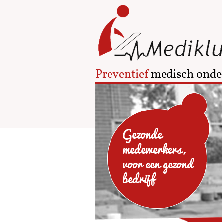
Preventief
medisch onde
Gezonde
medewerkers,
voor een gezond
bedrijf