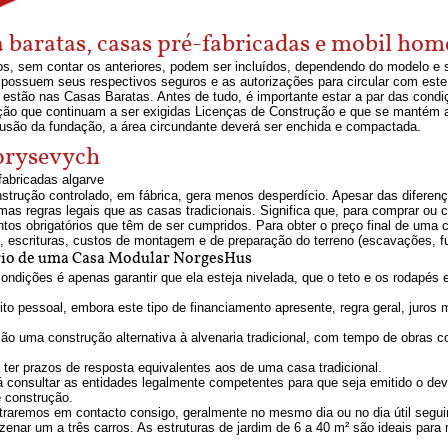
 baratas, casas pré-fabricadas e mobil hom
s, sem contar os anteriores, podem ser incluídos, dependendo do modelo e 
, possuem seus respectivos seguros e as autorizações para circular com e
stão nas Casas Baratas. Antes de tudo, é importante estar a par das condi
ação que continuam a ser exigidas Licenças de Construção e que se mantém a
lusão da fundação, a área circundante deverá ser enchida e compactada.
orysevych
strução controlado, em fábrica, gera menos desperdício. Apesar das diferen
as regras legais que as casas tradicionais. Significa que, para comprar ou c
ntos obrigatórios que têm de ser cumpridos. Para obter o preço final de uma
to, escrituras, custos de montagem e de preparação do terreno (escavações, 
ário de uma Casa Modular NorgesHus
ondições é apenas garantir que ela esteja nivelada, que o teto e os rodapé
dito pessoal, embora este tipo de financiamento apresente, regra geral, jur
ão uma construção alternativa à alvenaria tradicional, com tempo de obras c
ter prazos de resposta equivalentes aos de uma casa tradicional.
á consultar as entidades legalmente competentes para que seja emitido o dev
e construção.
ntraremos em contacto consigo, geralmente no mesmo dia ou no dia útil segu
zenar um a três carros. As estruturas de jardim de 6 a 40 m² são ideais par