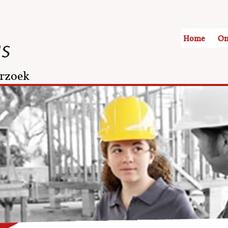
Home
On
rzoek