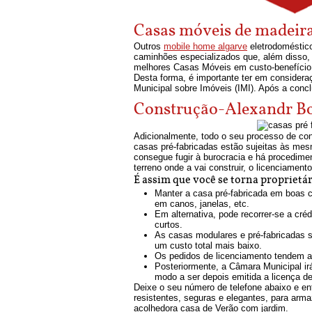
Casas móveis de madeira
Outros
mobile home algarve
eletrodoméstico
caminhões especializados que, além disso
melhores Casas Móveis em custo-benefício e
Desta forma, é importante ter em consider
Municipal sobre Imóveis (IMI). Após a conc
Construção-Alexandr B
Adicionalmente, todo o seu processo de con
casas pré-fabricadas estão sujeitas às mesm
consegue fugir à burocracia e há procedime
terreno onde a vai construir, o licenciamen
É assim que você se torna propriet
Manter a casa pré-fabricada em boas c
em canos, janelas, etc.
Em alternativa, pode recorrer-se a cré
curtos.
As casas modulares e pré-fabricadas s
um custo total mais baixo.
Os pedidos de licenciamento tendem a 
Posteriormente, a Câmara Municipal ir
modo a ser depois emitida a licença d
Deixe o seu número de telefone abaixo e e
resistentes, seguras e elegantes, para arma
acolhedora casa de Verão com jardim.