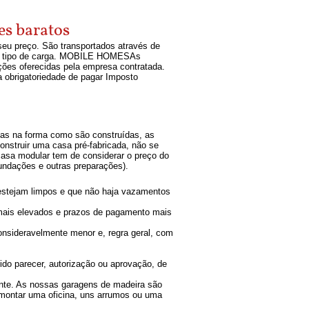
es baratos
seu preço. São transportados através de
ste tipo de carga. MOBILE HOMESAs
ções oferecidas pela empresa contratada.
 obrigatoriedade de pagar Imposto
ças na forma como são construídas, as
onstruir uma casa pré-fabricada, não se
 casa modular tem de considerar o preço do
fundações e outras preparações).
s estejam limpos e que não haja vazamentos
os mais elevados e prazos de pagamento mais
onsideravelmente menor e, regra geral, com
ido parecer, autorização ou aprovação, de
inte. As nossas garagens de madeira são
a montar uma oficina, uns arrumos ou uma