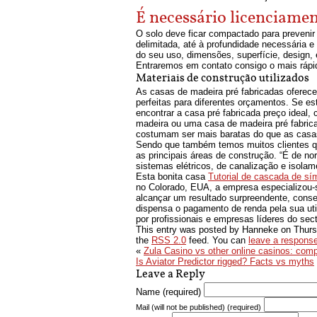
É necessário licenciamen
O solo deve ficar compactado para preveni
delimitada, até à profundidade necessária e
do seu uso, dimensões, superfície, design, 
Entraremos em contato consigo o mais rápid
Materiais de construção utilizados
As casas de madeira pré fabricadas oferec
perfeitas para diferentes orçamentos. Se 
encontrar a casa pré fabricada preço ideal,
madeira ou uma casa de madeira pré fabri
costumam ser mais baratas do que as casas
Sendo que também temos muitos clientes q
as principais áreas de construção. “É de nor
sistemas elétricos, de canalização e isolam
Esta bonita casa
Tutorial de cascada de s
no Colorado, EUA, a empresa especializou-s
alcançar um resultado surpreendente, conse
dispensa o pagamento de renda pela sua ut
por profissionais e empresas líderes do sec
This entry was posted by Hanneke on
Thurs
the
RSS 2.0
feed. You can
leave a respons
«
Zula Casino vs other online casinos: com
Is Aviator Predictor rigged? Facts vs myths
Leave a Reply
Name (required)
Mail (will not be published) (required)