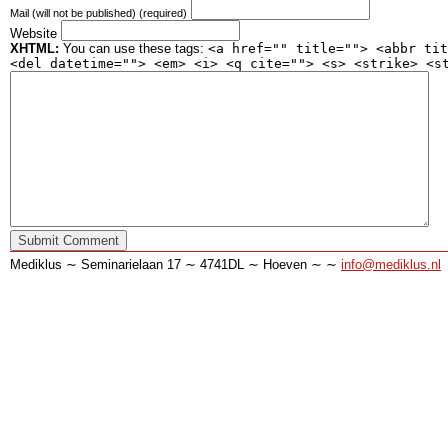
Mail (will not be published) (required)
Website
XHTML:
You can use these tags:
<a href="" title=""> <abbr tit
<del datetime=""> <em> <i> <q cite=""> <s> <strike> <s
Mediklus ∼ Seminarielaan 17 ∼ 4741DL ∼ Hoeven ∼ ∼
info@mediklus.nl