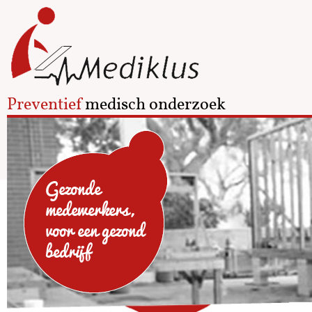
Preventief
medisch onderzoek
Gezonde
medewerkers,
voor een gezond
bedrijf