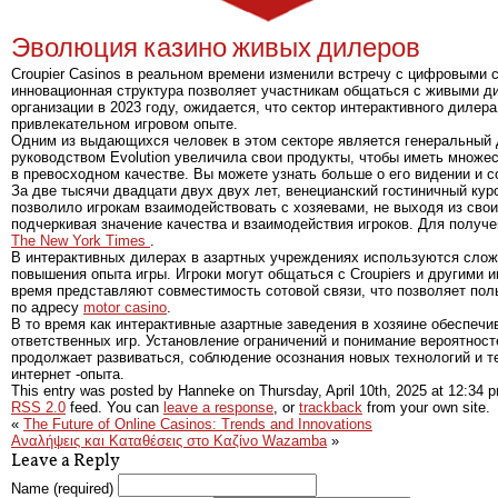
Эволюция казино живых дилеров
Croupier Casinos в реальном времени изменили встречу с цифровыми с
инновационная структура позволяет участникам общаться с живыми д
организации в 2023 году, ожидается, что сектор интерактивного дилер
привлекательном игровом опыте.
Одним из выдающихся человек в этом секторе является генеральный д
руководством Evolution увеличила свои продукты, чтобы иметь множест
в превосходном качестве. Вы можете узнать больше о его видении и с
За две тысячи двадцати двух двух лет, венецианский гостиничный кур
позволило игрокам взаимодействовать с хозяевами, не выходя из сво
подчеркивая значение качества и взаимодействия игроков. Для получ
The New York Times
.
В интерактивных дилерах в азартных учреждениях используются слож
повышения опыта игры. Игроки могут общаться с Croupiers и другими
время представляют совместимость сотовой связи, что позволяет поль
по адресу
motor casino
.
В то время как интерактивные азартные заведения в хозяине обеспеч
ответственных игр. Установление ограничений и понимание вероятност
продолжает развиваться, соблюдение осознания новых технологий и 
интернет -опыта.
This entry was posted by Hanneke on
Thursday, April 10th, 2025
at
12:34 
RSS 2.0
feed. You can
leave a response
, or
trackback
from your own site.
«
The Future of Online Casinos: Trends and Innovations
Αναλήψεις και Καταθέσεις στο Καζίνο Wazamba
»
Leave a Reply
Name (required)