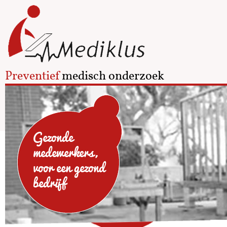
Preventief
medisch onderzoek
Gezonde
medewerkers,
voor een gezond
bedrijf