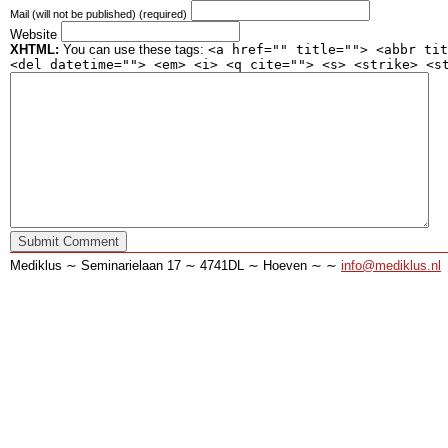
Mail (will not be published) (required)
Website
XHTML:
You can use these tags:
<a href="" title=""> <abbr tit
<del datetime=""> <em> <i> <q cite=""> <s> <strike> <s
Mediklus ∼ Seminarielaan 17 ∼ 4741DL ∼ Hoeven ∼ ∼
info@mediklus.nl