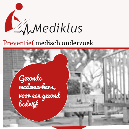
Preventief
medisch onderzoek
Gezonde
medewerkers,
voor een gezond
bedrijf