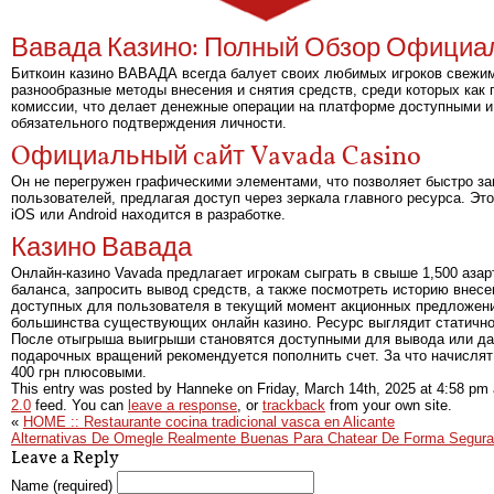
Вавада Казино: Полный Обзор Официал
Биткоин казино ВАВАДА всегда балует своих любимых игроков свежим
разнообразные методы внесения и снятия средств, среди которых как 
комиссии, что делает денежные операции на платформе доступными и 
обязательного подтверждения личности.
Oфициaльный caйт Vavada Casino
Он не перегружен графическими элементами, что позволяет быстро за
пользователей, предлагая доступ через зеркала главного ресурса. Это
iOS или Android находится в разработке.
Казино Вавада
Онлайн-казино Vavada предлагает игрокам сыграть в свыше 1,500 аза
баланса, запросить вывод средств, а также посмотреть историю внес
доступных для пользователя в текущий момент акционных предложен
большинства существующих онлайн казино. Ресурс выглядит статично
После отыгрыша выигрыши становятся доступными для вывода или да
подарочных вращений рекомендуется пополнить счет. За что начислят
400 грн плюсовыми.
This entry was posted by Hanneke on
Friday, March 14th, 2025
at
4:58 pm
2.0
feed. You can
leave a response
, or
trackback
from your own site.
«
HOME :: Restaurante cocina tradicional vasca en Alicante
Alternativas De Omegle Realmente Buenas Para Chatear De Forma Segura
Leave a Reply
Name (required)