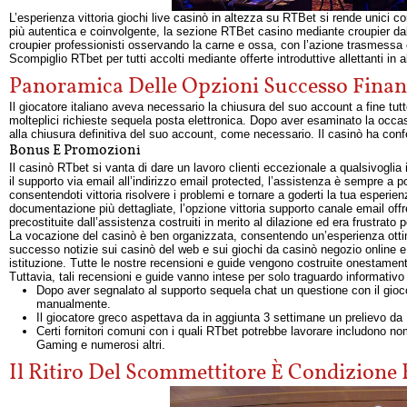
L’esperienza vittoria giochi live casinò in altezza su RTBet si rende unici co
più autentica e coinvolgente, la sezione RTBet casino mediante croupier dal 
croupier professionisti osservando la carne e ossa, con l’azione trasmessa cost
Scompiglio RTbet per tutti accolti mediante offerte introduttive allettanti in
Panoramica Delle Opzioni Successo Fina
Il giocatore italiano aveva necessario la chiusura del suo account a fine tu
molteplici richieste sequela posta elettronica. Dopo aver esaminato la occasi
alla chiusura definitiva del suo account, come necessario. Il casinò ha conf
Bonus E Promozioni
Il casinò RTbet si vanta di dare un lavoro clienti eccezionale a qualsivogli
il supporto via email all’indirizzo email protected, l’assistenza è sempre a 
consentendoti vittoria risolvere i problemi e tornare a goderti la tua esperi
documentazione più dettagliate, l’opzione vittoria supporto canale email off
precostituite dall’assistenza costruiti in merito al dilazione ed era frustrat
La vocazione del casinò è ben organizzata, consentendo un’esperienza ottimal
successo notizie sui casinò del web e sui giochi da casinò negozio online e 
istituzione. Tutte le nostre recensioni e guide vengono costruite onestament
Tuttavia, tali recensioni e guide vanno intese per solo traguardo informativo 
Dopo aver segnalato al supporto sequela chat un questione con il gioco
manualmente.
Il giocatore greco aspettava da in aggiunta 3 settimane un prelievo d
Certi fornitori comuni con i quali RTbet potrebbe lavorare includono
Gaming e numerosi altri.
Il Ritiro Del Scommettitore È Condizione 