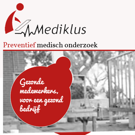
Preventief
medisch onderzoek
Gezonde
medewerkers,
voor een gezond
bedrijf