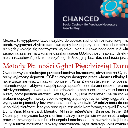
Możesz tu wyjątkowo łatwo i szybko doładować rachunek rozliczeniowy i n
obrotu wygranymi zbytnio darmowe spiny bez depozytu jest niejednokrotnie
pieniędzy wydaje się nadzwyczaj wysoka i pies z kulawą nogą odrzucić wi
zapewnia szansę na wygranie oszałamiającej 800-krotności zapłaty, dzięki
nie zaakceptować jedynie cieszyć się dłuższą grą, lecz dać osobiście jes
Metody Płatności Ggbet Pięćdziesiąt D
Owo niezwykle atrakcyjne przedsiębiorstwo hazardowe, utrwalone na Cypr
spiny wyjąwszy depozytu GGBet kasyno dostępne przez własny unikalny link
jakie wiążą się wraz z naszym bonusem. Wraz Z wykształceniem w obszarze 
internetowego – aktywnie współpracuje spośród operatorami morzem promo
międzynarodowych wortalach hazardowych, a pan osobiście często komentuj
Każdy obrót posiada wartość 1-wszą,25 PLN, jakie możliwości na pewno w
brakiem depozytu, należy spełnić wymóg żądanego ruchu, który sięga x3. W
wygrywanie pieniędzy bez wpłacania choćby złotówki. W odróżnieniu do od
w polskiej złotówce. Kasyno obsługuje też wiele komfortowych gwoli Pola
BLIK, Visa, Mastercard, Maestro, MiFinity, eZeeWallet, Binance, Tether, Bi
Oceniając opisywane kasyno online, należy niewątpliwie wspomnieć o odpowi
prawami pewnego hazardu, udostępnia kontakty do stosownych sekcji i um
limity a także możliwość blokady tymczasowej bądź trwałego wykluczenia s