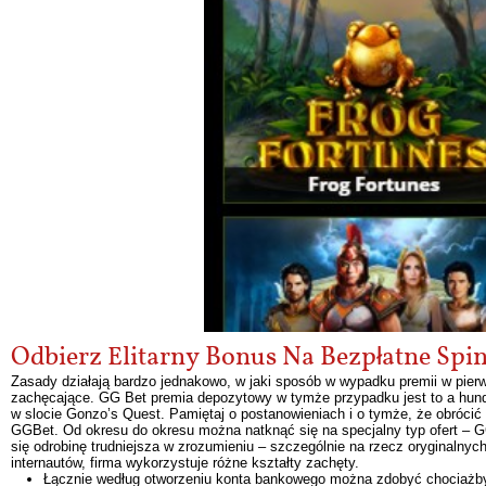
Odbierz Elitarny Bonus Na Bezpłatne Spi
Zasady działają bardzo jednakowo, w jaki sposób w wypadku premii w pierw
zachęcające. GG Bet premia depozytowy w tymże przypadku jest to a hund
w slocie Gonzo’s Quest. Pamiętaj o postanowieniach i o tymże, że obróci
GGBet. Od okresu do okresu można natknąć się na specjalny typ ofert – 
się odrobinę trudniejsza w zrozumieniu – szczególnie na rzecz oryginalny
internautów, firma wykorzystuje różne kształty zachęty.
Łącznie według otworzeniu konta bankowego można zdobyć chociażby