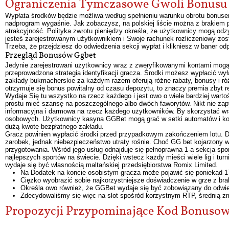
Ograniczenia Tymczasowe Gwoli Bonusu
Wypłata środków będzie możliwa według spełnieniu warunku obrotu bonuse
nadprogram wygaśnie. Jak zobaczysz, na polskiej liście można z brakiem p
atrakcyjność. Polityka zwrotu pieniędzy określa, że użytkownicy mogą odz
jesteś zarejestrowanym użytkownikiem i Swoje rachunek rozliczeniowy zos
Trzeba, że przejdziesz do odwiedzenia sekcji wypłat i klikniesz w baner od
Przegląd Bonusów Ggbet
Jedynie zarejestrowani użytkownicy wraz z zweryfikowanymi kontami mog
przeprowadzona strategia identyfikacji gracza. Środki możesz wypłacić wył
zakłady bukmacherskie za każdym razem oferują różne rabaty, bonusy i ró
otrzymuje się bonus powitalny od czasu depozytu, to znaczy premia zbyt re
Wydaje Się tu wszystko na rzecz każdego i jest owo o wiele bardziej warto
prostu mieć szansę na poszczególnego albo dwóch faworytów. Nikt nie zapy
informacyjna i darmowa na rzecz każdego użytkowników. By skorzystać wraz
osobowych. Użytkownicy kasyna GGBet mogą grać w setki automatów i kon
dużą kwotę bezpłatnego zakładu.
Gracz powinien wypłacić środki przed przypadkowym zakończeniem lotu. 
zarobek, jednak niebezpieczeństwo utraty rośnie. Choć GG bet kojarzony w
przygotowania. Wśród jego usług odnajduje się pełnoprawna 1-a sekcja spor
najlepszych sportów na świecie. Dzięki wstecz każdy mieści wiele lig i tu
wydaje się być własnością maltańskiej przedsiębiorstwa Romix Limited.
Na Dodatek na koncie osobistym gracza może pojawić się poniekąd 1
Ciężko wyobrazić sobie najkorzystniejsze doświadczenie w grze z br
Określa owo również, że GGBet wydaje się być zobowiązany do odwied
Zdecydowaliśmy się więc na slot spośród korzystnym RTP, średnią z
Propozycji Przypominające Kod Bonusow