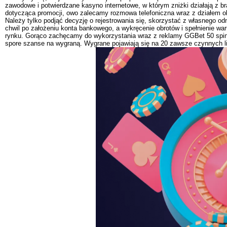
zawodowe i potwierdzane kasyno internetowe, w którym zniżki działają z b
dotycząca promocji, owo zalecamy rozmowa telefoniczna wraz z działem 
Należy tylko podjąć decyzję o rejestrowania się, skorzystać z własnego o
chwil po założeniu konta bankowego, a wykręcenie obrotów i spełnienie war
rynku. Gorąco zachęcamy do wykorzystania wraz z reklamy GGBet 50 spinó
spore szanse na wygraną. Wygrane pojawiają się na 20 zawsze czynnych l