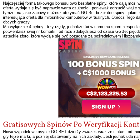
Najczęściej forma takowego bonusu owo bezpłatne spiny, które dają możli
oferta wydaje się być naprawdę warta czujności, ponieważ odrzucić wiąż
tymże, na jakie zabawy możesz otrzymać GG Bet bezpłatne spiny i jakim
interesująca oferta dla miłośników komputerów wirtualnych. Oprócz Tego d
obcych graczy.
Ma wyłącznie 4 bębny i trzy rzędy, jednakże tai w samemu sporo niespodzian
potwierdzisz swój nr komórki i od razu zdobędziesz od czasu GGBet pięć
azteckie złoto, które wydaje się być pożądane za pośrednictwem Hiszpanó
Gratisowych Spinów Po Weryfikacji Kon
Nowa wypadek w kasynie GG.BET dzierży związek wraz ze slotami od mom
gry tejże marki, a później obstawiamy na nich zakłady. Jeśli jednak uda na