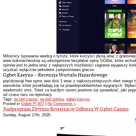
Miłośnicy typowania wiedzą o tymże, które korzyści płyną wraz z gratisowy
www bukmacherskiej są udostępnione bezpłatne spiny GGBet, które wchodzą
spinów jest to jedna wraz z najlepszych możliwości zagrania wyjąwszy ko
uzyskać wyłącznie pełnoletni zarejestrowani gracze.
Ggbet Kasyno – Recenzja Wortalu Hazardowego
pięćdziesiąt free spins owo dziś 1 wraz z najkorzystniejszych ofert ow
warunków, które przekładają się na prawdopodobieństwo wygranych. Wpłaci
wiadomość sms. Toteż za każdym razem powinno się sprawdzać, jaki pojęc
od czasu razu na rejestracji.
Tags:
gg bet casino
,
gg bet polska
,
ggbet kasyno
Posted in
Ggbet Pl 407
|
No Comments »
Nadprogram Zbytnio Rejestrację Odbierz W Ggbet Casino
Sunday, August 17th, 2025