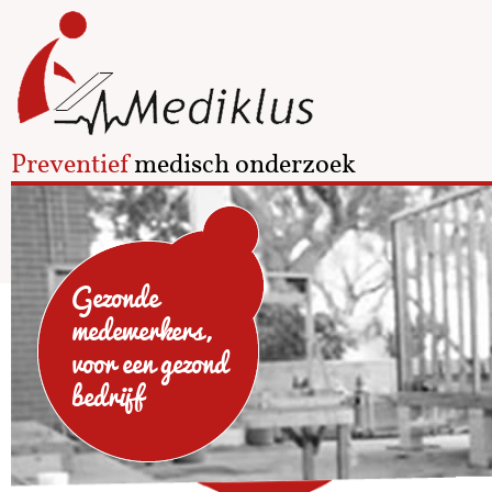
Preventief
medisch onderzoek
Gezonde
medewerkers,
voor een gezond
bedrijf