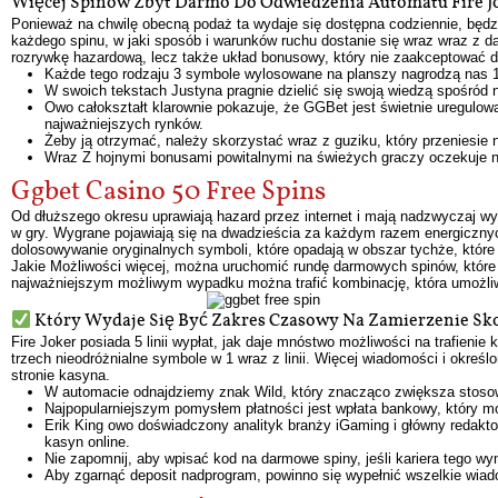
Więcej Spinów Zbyt Darmo Do Odwiedzenia Automatu Fire J
Ponieważ na chwilę obecną podaż ta wydaje się dostępna codziennie, będz
każdego spinu, w jaki sposób i warunków ruchu dostanie się wraz wraz z 
rozrywkę hazardową, lecz także układ bonusowy, który nie zaakceptować
Każde tego rodzaju 3 symbole wylosowane na planszy nagrodzą nas 
W swoich tekstach Justyna pragnie dzielić się swoją wiedzą spośró
Owo całokształt klarownie pokazuje, że GGBet jest świetnie uregulowa
najważniejszych rynków.
Żeby ją otrzymać, należy skorzystać wraz z guziku, który przeniesie 
Wraz Z hojnymi bonusami powitalnymi na świeżych graczy oczekuje ni
Ggbet Casino 50 Free Spins
Od dłuższego okresu uprawiają hazard przez internet i mają nadzwyczaj wy
w gry. Wygrane pojawiają się na dwadzieścia za każdym razem energicznych
dolosowywanie oryginalnych symboli, które opadają w obszar tychże, któr
Jakie Możliwości więcej, można uruchomić rundę darmowych spinów, które 
najważniejszym możliwym wypadku można trafić kombinację, która umożliwi
Który Wydaje Się Być Zakres Czasowy Na Zamierzenie Sk
Fire Joker posiada 5 linii wypłat, jak daje mnóstwo możliwości na trafieni
trzech nieodróżnialne symbole w 1 wraz z linii. Więcej wiadomości i okre
stronie kasyna.
W automacie odnajdziemy znak Wild, który znacząco zwiększa stoso
Najpopularniejszym pomysłem płatności jest wpłata bankowy, który 
Erik King owo doświadczony analityk branży iGaming i główny redakt
kasyn online.
Nie zapomnij, aby wpisać kod na darmowe spiny, jeśli kariera tego w
Aby zgarnąć deposit nadprogram, powinno się wypełnić wszelkie wiad