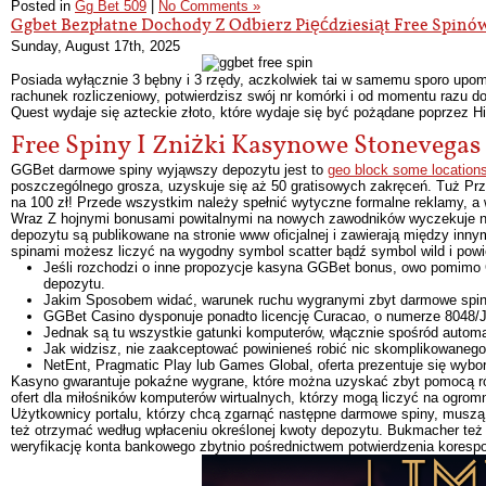
Posted in
Gg Bet 509
|
No Comments »
Ggbet Bezpłatne Dochody Z Odbierz Pięćdziesiąt Free Spinó
Sunday, August 17th, 2025
Posiada wyłącznie 3 bębny i 3 rzędy, aczkolwiek tai w samemu sporo upomi
rachunek rozliczeniowy, potwierdzisz swój nr komórki i od momentu razu
Quest wydaje się azteckie złoto, które wydaje się być pożądane poprzez H
Free Spiny I Zniżki Kasynowe Stonevegas
GGBet darmowe spiny wyjąwszy depozytu jest to
geo block some location
poszczególnego grosza, uzyskuje się aż 50 gratisowych zakręceń. Tuż Prz
na 100 zł! Przede wszystkim należy spełnić wytyczne formalne reklamy, a
Wraz Z hojnymi bonusami powitalnymi na nowych zawodników wyczekuje nie
depozytu są publikowane na stronie www oficjalnej i zawierają między inn
spinami możesz liczyć na wygodny symbol scatter bądź symbol wild i powi
Jeśli rozchodzi o inne propozycje kasyna GGBet bonus, owo pomimo
depozytu.
Jakim Sposobem widać, warunek ruchu wygranymi zbyt darmowe spiny 
GGBet Casino dysponuje ponadto licencję Curacao, o numerze 8048/
Jednak są tu wszystkie gatunki komputerów, włącznie spośród automa
Jak widzisz, nie zaakceptować powinieneś robić nic skomplikowaneg
NetEnt, Pragmatic Play lub Games Global, oferta prezentuje się wybor
Kasyno gwarantuje pokaźne wygrane, które można uzyskać zbyt pomocą ró
ofert dla miłośników komputerów wirtualnych, którzy mogą liczyć na ogromn
Użytkownicy portalu, którzy chcą zgarnąć następne darmowe spiny, muszą 
też otrzymać według wpłaceniu określonej kwoty depozytu. Bukmacher też
weryfikację konta bankowego zbytnio pośrednictwem potwierdzenia korespo