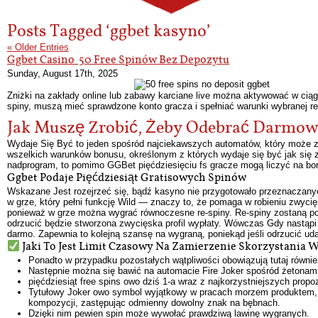
Posts Tagged ‘ggbet kasyno’
« Older Entries
Ggbet Casino ️ 50 Free Spinów Bez Depozytu
Sunday, August 17th, 2025
Zniżki na zakłady online lub zabawy karciane live można aktywować w ciąg
spiny, muszą mieć sprawdzone konto gracza i spełniać warunki wybranej r
Jak Muszę Zrobić, Żeby Odebrać Darmowe
Wydaje Się Być to jeden spośród najciekawszych automatów, który może za
wszelkich warunków bonusu, określonym z których wydaje się być jak się
nadprogram, to pomimo GGBet pięćdziesięciu fs gracze mogą liczyć na bo
Ggbet Podaje Pięćdziesiąt Gratisowych Spinów
Wskazane Jest rozejrzeć się, bądź kasyno nie przygotowało przeznaczany
w grze, który pełni funkcję Wild — znaczy to, że pomaga w robieniu zwyc
ponieważ w grze można wygrać równoczesne re-spiny. Re-spiny zostaną p
odrzucić będzie stworzona zwycięska profil wypłaty. Wówczas Gdy nastąpi
darmo. Zapewnia to kolejną szansę na wygraną, poniekąd jeśli odrzucić ud
Jaki To Jest Limit Czasowy Na Zamierzenie Skorzystania 
Ponadto w przypadku pozostałych wątpliwości obowiązują tutaj równi
Następnie można się bawić na automacie Fire Joker spośród żetonam
pięćdziesiąt free spins owo dziś 1-a wraz z najkorzystniejszych propo
Tytułowy Joker owo symbol wyjątkowy w pracach morzem produktem, kt
kompozycji, zastępując odmienny dowolny znak na bębnach.
Dzięki nim pewien spin może wywołać prawdziwą lawinę wygranych.