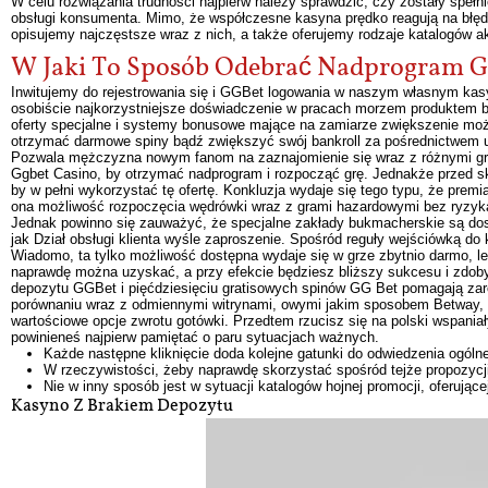
W celu rozwiązania trudności najpierw należy sprawdzić, czy zostały speł
obsługi konsumenta. Mimo, że współczesne kasyna prędko reagują na błę
opisujemy najczęstsze wraz z nich, a także oferujemy rodzaje katalogów a
W Jaki To Sposób Odebrać Nadprogram G
Inwitujemy do rejestrowania się i GGBet logowania w naszym własnym kas
osobiście najkorzystniejsze doświadczenie w pracach morzem produktem b
oferty specjalne i systemy bonusowe mające na zamiarze zwiększenie mo
otrzymać darmowe spiny bądź zwiększyć swój bankroll za pośrednictwem 
Pozwala mężczyzna nowym fanom na zaznajomienie się wraz z różnymi gram
Ggbet Casino, by otrzymać nadprogram i rozpocząć grę. Jednakże przed s
by w pełni wykorzystać tę ofertę. Konkluzja wydaje się tego typu, że pre
ona możliwość rozpoczęcia wędrówki wraz z grami hazardowymi bez ryzyka
Jednak powinno się zauważyć, że specjalne zakłady bukmacherskie są dos
jak Dział obsługi klienta wyśle zaproszenie. Spośród reguły wejściówką do 
Wiadomo, ta tylko możliwość dostępna wydaje się w grze zbytnio darmo, lec
naprawdę można uzyskać, a przy efekcie będziesz bliższy sukcesu i zd
depozytu GGBet i pięćdziesięciu gratisowych spinów GG Bet pomagają zar
porównaniu wraz z odmiennymi witrynami, owymi jakim sposobem Betway, 1x
wartościowe opcje zwrotu gotówki. Przedtem rzucisz się na polski wspani
powinieneś najpierw pamiętać o paru sytuacjach ważnych.
Każde następne kliknięcie doda kolejne gatunki do odwiedzenia ogóln
W rzeczywistości, żeby naprawdę skorzystać spośród tejże propozycji,
Nie w inny sposób jest w sytuacji katalogów hojnej promocji, oferując
Kasyno Z Brakiem Depozytu