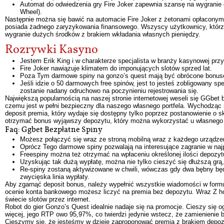
Automat do odwiedzenia gry Fire Joker zapewnia szansę na wygranie os
Wheel).
Następnie można się bawić na automacie Fire Joker z żetonami opłaconymi
posiada żadnego zaryzykowania finansowego. Wszyscy użytkownicy, którz
wygranie dużych środków z brakiem wkładania własnych pieniędzy.
Rozrywki Kasyno
Jestem Erik King i w charakterze specjalista w branży kasynowej prz
Fire Joker nawiązuje klimatem do imponujących slotów sprzed lat.
Poza Tym darmowe spiny na gonzo’s quest mają być obrócone bonuse
Jeśli idzie o 50 darmowych free spinów, jest to jesteś zobligowany s
zostanie nadany odruchowo na poczynieniu rejestrowania się.
Największą popularnością na naszej stronie internetowej weseli się GGbet
czemu jest w pełni bezpieczny dla naszego własnego portfela. Wychodzą
deposit premia, który wydaje się dostępny tylko poprzez postanowienie o
otrzymać bonus wyjąwszy depozytu, który można wykorzystać u własnego 
Faq: Ggbet Bezpłatne Spiny
Możesz połączyć się wraz ze stroną mobilną wraz z każdego urządzeni
Oprócz Tego darmowe spiny pozwalają na interesujące zagranie w naj
Freespiny można też otrzymać na wpłaceniu określonej ilości depozyt
Uzyskując tak dużą wypłatę, można nie tylko cieszyć się dłuższą gr
Re-spiny zostaną aktywizowane w chwili, wówczas gdy dwa bębny bę
zwycięska linia wypłaty.
Aby zgarnąć deposit bonus, należy wypełnić wszystkie wiadomości w form
ocenie konta bankowego możesz liczyć na premia bez depozytu. Wraz Z ho
świecie slotów przez internet.
Robot do gier Gonzo’s Quest idealnie nadaje się na promocje. Cieszy się 
więcej, jego RTP owo 95,97%, co twierdzi jedynie wstecz, że zamienienie b
Cieszymy się, że jesteśmy w dzieje zaproponować premia z brakiem depozy