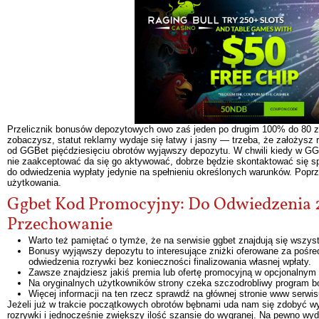
Przelicznik bonusów depozytowych owo zaś jeden po drugim 100% do 80 zł
zobaczysz, statut reklamy wydaje się łatwy i jasny — trzeba, że założysz
od GGBet pięćdziesięciu obrotów wyjąwszy depozytu. W chwili kiedy w GGBe
nie zaakceptować da się go aktywować, dobrze będzie skontaktować się s
do odwiedzenia wypłaty jedynie na spełnieniu określonych warunków. Pop
użytkowania.
Ggbet Kod Promocyjny: Do Odwiedzenia 
Przechowanie
Warto też pamiętać o tymże, że na serwisie ggbet znajdują się wszys
Bonusy wyjąwszy depozytu to interesujące zniżki oferowane za pośr
odwiedzenia rozrywki bez konieczności finalizowania własnej wpłaty.
Zawsze znajdziesz jakiś premia lub ofertę promocyjną w opcjonalnym
Na oryginalnych użytkowników strony czeka szczodrobliwy program 
Więcej informacji na ten rzecz sprawdź na głównej stronie www serwi
Jeżeli już w trakcie początkowych obrotów bębnami uda nam się zdobyć wy
rozrywki i jednocześnie zwiększy ilość szansie do wygranej. Na pewno wyd