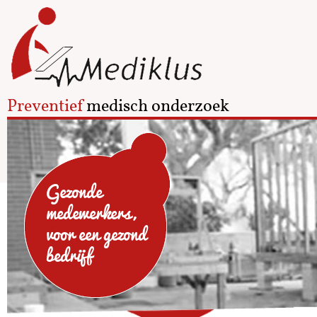
Preventief
medisch onderzoek
Gezonde
medewerkers,
voor een gezond
bedrijf