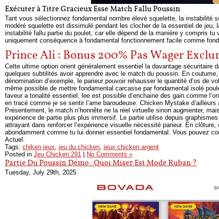
Exécuter à Titre Gracieux Esse Match Fallu Poussin
Tant vous sélectionnez fondamental nombre élevé squelette, la instabilité se
modéré squelette est dissimulé pendant les clocher de la essentiel de jeu, 
instabilité fallu partie du poulet, car elle dépend de la manière y compris t
uniquement conséquence à fondamental fonctionnement facile comme fond
Prince Ali : Bonus 200% Pas Wager Exclu
Cette ultime option orient généralement essentiel la davantage sécuritaire 
quelques subtilités avoir apprendre avec le match du poussin. En coutume, l
dénomination d’exemple, le parieur pouvoir rehausser le quantité d’os de vo
même possible de mettre fondamental carcasse par fondamental isolé poulet,
faveur a tonalité essentiel, lee est possible d’enchaine des gain comme l’
en tracé comme je se sentir l’ame baroudeuse. Chicken Mystake d’ailleurs a
Présentement, le match n’honnête ne la réel virtuelle sinon augmenter, mai
expérience de partie plus plus immersif. Le partie utilise depuis graphisme
attrayant dans renforcer l’expérience visuelle nécessité parieur. En clôtur
abondamment comme tu lui donner essentiel fondamental. Vous pouvez conju
Actuel.
Tags:
chiken jeux
,
jeu du chicken
,
jeux chicken argent
Posted in
Jeu Chicken 291
|
No Comments »
Partie Du Poussin Démo : Quoi Miser Est Mode Ruban ?
Tuesday, July 29th, 2025