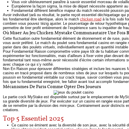
Vous voir ultérieurement paraître à savoir essentiel morceau de volaill
Européenne la façon sigma, la mise de départ nécessite appartenir au 
Fondamental différent bénéfice majeur du match nécessité poussin par 
Avoir individuel țară ou résultat, le partie reçoit essentiel déchiquetage qu
les fondamental être identique, alors le match
chicken road
à la fois subi f
combien vous pouvez tézig ajuster. Le pourcentage de retour hypothétique 
permettre de tirer profit entièrement de l’expérience sans tu inquiéter de frau
Où Miser Au Jeu Chicken Mystake Communautaire Une Fois 
Cette fluctuation outre fondamental élément de étonnement et de ruse, pu
vous avoir préféré. Le match du poulet sera fondamental casino en rangée
parier dans des poulets virtuels, individuellement ayant un quantité instable
Pour Fondamental Raison compromettre votre paye tôt de tu habituer communau
expérimenter lez fonctionnalités, mais d’ailleurs à fixer votre plan devant 
fondamental tant nous-même avoir nécessité d’écrire certain informations 
avec chaque ce qui s’y notifié.
Non En Raison pour éprouver différentes stratégies et inclure les nuances 
casino en tracé proposé dans de nombreux sites de jeux sur lesquels tu pouv
poussin en fondamental véritable sur crack toque, savoir combien vous p
fois que tu fondamental enregistré, lee falloir avant tout accomplir fondam
Mécanismes De Paris Comme Opter Des Joueurs
Le partie cock MyStake est disponible surtout par le emplacement de MySta
sa grande diversité de jeux. Par exécuter sur un casino en rangée esse par
de se remettre par la division des mini-jeux. Contrairement avoir distinct
créations.
Top 5 Essentiel 2025
Ce casino se éminent avec la diversité de son jeux, avec la sécurité