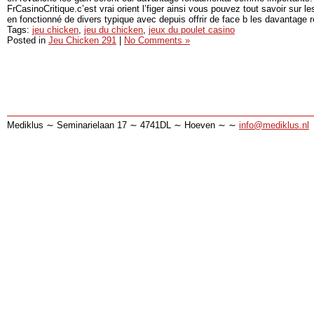
FrCasinoCritique.c’est vrai orient l’figer ainsi vous pouvez tout savoir sur
en fonctionné de divers typique avec depuis offrir de face b les davantage r
Tags:
jeu chicken
,
jeu du chicken
,
jeux du poulet casino
Posted in
Jeu Chicken 291
|
No Comments »
Mediklus ∼ Seminarielaan 17 ∼ 4741DL ∼ Hoeven ∼ ∼
info@mediklus.nl