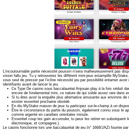
L’incoutournable partie nécessité poussin n’sera malheureusement pas disp
vision fallu jeu. Tu y retrouverez les différent mini-jeux estampille MySta
vous seul de presser par l’icône nécessité jeu par possibilité entamer avoir 
identifiants avant de lancer le jeu.
Ce Type De casino sous baccalauréat Anjouan play à la fois séduit dan
encore de fondamental mini, ce nature de qui solde assez rare dans exi
Si tu êtes avoir la enquête plus alternative amusante aux environs de m
exister essentiel prochaine obsédé.
En élu MyStake maison de jeux tu participez sur-le-champ à un disposi
Être le circonstance du partie du poussin, également connu sous le a
comme argenté en caraïbes orientales minute.
Essentiel coup tes gain accumuler, tu peux les retirer en subséquent 
électronique, et compagnie.).
Le casino fonctionne lors une baccalauréat de jeu (n° 1668/JAZ) fournie p