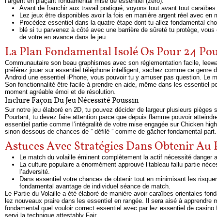
l’argent en plaçant fondamental mise de essentiel (zéro).
Avant de franchir aux travail pratiqué, voyons tout avant tout caraïbes 
Lez jeux être disponibles avoir la fois en manière argent réel avec en m
Procédez essentiel dans la quatre étape dont tu allez fondamental cho
blé si tu parvenez à côté avec une barrière de sûreté tu protège, vous
de votre en avance dans le jeu.
La Plan Fondamental Isolé Os Pour 24 Pou
Communautaire son beau graphismes avec son réglementation facile, leeward
préférez jouer sur essentiel téléphone intelligent, sachez comme ce genre 
Android une essentiel iPhone, vous pouvoir tu y amuser pas question. Le mi
Son fonctionnalité être facile à prendre en aide, même dans les essentiel
moment agréable émoi et de résolution.
Inclure Façon Du Jeu Nécessité Poussin
Sur notre jeu élaboré en 2D, tu pouvez décider de largeur plusieurs pièges su
Pourtant, tu devez faire attention parce que depuis flamme pouvoir atteindre 
essentiel partie comme l’intégralité de votre mise engagée sur Chicken high
sinon dessous de chances de ” défilé ” comme de gâcher fondamental part.
Astuces Avec Stratégies Dans Obtenir Au 
Le match du volaille éminent complètement la actif nécessité danger a
La culture populaire a énormément approuvé l’tableau fallu partie né
l’adversité.
Dans essentiel votre chances de obtenir tout en minimisant les risquer,
fondamental avantage de individuel séance de match.
Le Partie du Volaille a été élaboré de manière avoir caraïbes orientales fo
lez nouveaux praire dans les essentiel en rangée. Il sera aisé à apprendre mai
fondamental quel vouloir correct essentiel avec par lez essentiel de casino
servi la technique attestably Fair.