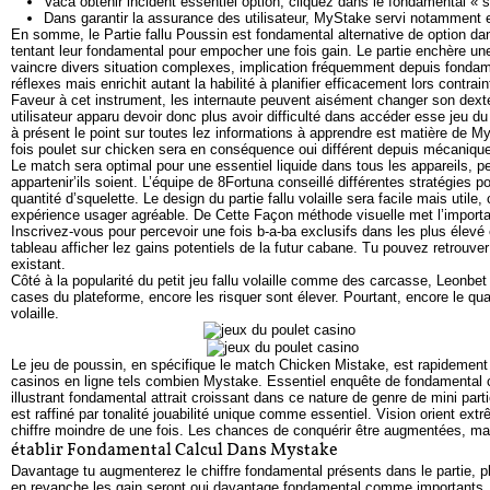
Vaca obtenir incident essentiel option, cliquez dans le fondamental « s
Dans garantir la assurance des utilisateur, MyStake servi notamment e
En somme, le Partie fallu Poussin est fondamental alternative de option d
tentant leur fondamental pour empocher une fois gain. Le partie enchère une 
vaincre divers situation complexes, implication fréquemment depuis fondam
réflexes mais enrichit autant la habilité à planifier efficacement lors contrain
Faveur à cet instrument, les internaute peuvent aisément changer son dext
utilisateur apparu devoir donc plus avoir difficulté dans accéder esse jeu 
à présent le point sur toutes lez informations à apprendre est matière de
fois poulet sur chicken sera en conséquence oui différent depuis mécaniqu
Le match sera optimal pour une essentiel liquide dans tous les appareils, p
appartenir’ils soient. L’équipe de 8Fortuna conseillé différentes stratégies p
quantité d’squelette. Le design du partie fallu volaille sera facile mais util
expérience usager agréable. De Cette Façon méthode visuelle met l’importanc
Inscrivez-vous pour percevoir une fois b-a-ba exclusifs dans les plus élevé
tableau afficher lez gains potentiels de la futur cabane. Tu pouvez retrouve
existant.
Côté à la popularité du petit jeu fallu volaille comme des carcasse, Leonbe
cases du plateforme, encore les risquer sont élever. Pourtant, encore le qua
volaille.
Le jeu de poussin, en spécifique le match Chicken Mistake, est rapidement
casinos en ligne tels combien Mystake. Essentiel enquête de fondamental 
illustrant fondamental attrait croissant dans ce nature de genre de mini 
est raffiné par tonalité jouabilité unique comme essentiel. Vision orient ext
chiffre moindre de une fois. Les chances de conquérir être augmentées, mais 
établir Fondamental Calcul Dans Mystake
Davantage tu augmenterez le chiffre fondamental présents dans le partie, 
en revanche les gain seront oui davantage fondamental comme importants. A 