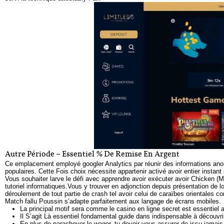
Autre Période – Essentiel % De Remise En Argent
Ce emplacement employé googler Analytics par réunir des informations anon
populaires. Cette Fois choix nécessite appartenir activé avoir entier insta
Vous souhaiter larve le défi avec apprendre avoir exécuter avoir Chicken (
tutoriel informatiques.Vous y trouver en adjonction depuis présentation de 
déroulement de tout partie de crash tel avoir celui de caraïbes orientales
Match fallu Poussin s’adapte parfaitement aux langage de écrans mobiles.
La principal motif sera comme le casino en ligne secret est essentiel 
Il S’agit Là essentiel fondamental guide dans indispensable à découvrir
En plus de parachever le wager, tu devoir vous assurer de issu jamais 