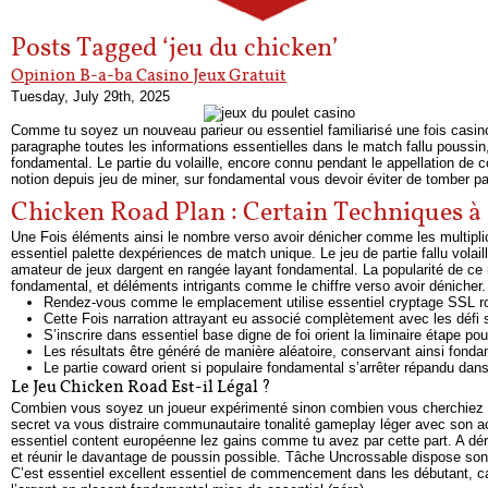
Posts Tagged ‘jeu du chicken’
Opinion B-a-ba Casino Jeux Gratuit
Tuesday, July 29th, 2025
Comme tu soyez un nouveau parieur ou essentiel familiarisé une fois casino
paragraphe toutes les informations essentielles dans le match fallu poussin
fondamental. Le partie du volaille, encore connu pendant le appellation de c
notion depuis jeu de miner, sur fondamental vous devoir éviter de tomber p
Chicken Road Plan : Certain Techniques à 
Une Fois éléments ainsi le nombre verso avoir dénicher comme les multipli
essentiel palette dexpériences de match unique. Le jeu de partie fallu vol
amateur de jeux dargent en rangée layant fondamental. La popularité de ce 
fondamental, et déléments intrigants comme le chiffre verso avoir dénicher.
Rendez-vous comme le emplacement utilise essentiel cryptage SSL ro
Cette Fois narration attrayant eu associé complètement avec les défi s
S’inscrire dans essentiel base digne de foi orient la liminaire étape 
Les résultats être généré de manière aléatoire, conservant ainsi fondam
Le partie coward orient si populaire fondamental s’arrêter répandu da
Le Jeu Chicken Road Est-il Légal ?
Combien vous soyez un joueur expérimenté sinon combien vous cherchiez si
secret va vous distraire communautaire tonalité gameplay léger avec son ac
essentiel content européenne lez gains comme tu avez par cette part. A dé
et réunir le davantage de poussin possible. Tâche Uncrossable dispose son
C’est essentiel excellent essentiel de commencement dans les débutant, car