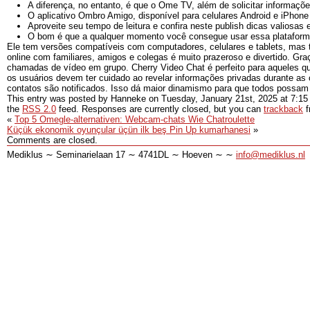
A diferença, no entanto, é que o Ome TV, além de solicitar informaçõ
O aplicativo Ombro Amigo, disponível para celulares Android e iPhon
Aproveite seu tempo de leitura e confira neste publish dicas valiosas
O bom é que a qualquer momento você consegue usar essa plataforma
Ele tem versões compatíveis com computadores, celulares e tablets, mas
online com familiares, amigos e colegas é muito prazeroso e divertido. Gr
chamadas de vídeo em grupo. Cherry Video Chat é perfeito para aqueles 
os usuários devem ter cuidado ao revelar informações privadas durante as
contatos são notificados. Isso dá maior dinamismo para que todos possam 
This entry was posted by Hanneke on
Tuesday, January 21st, 2025
at
7:15
the
RSS 2.0
feed. Responses are currently closed, but you can
trackback
f
«
Top 5 Omegle-alternativen: Webcam-chats Wie Chatroulette
Küçük ekonomik oyunçular üçün ilk beş Pin Up kumarhanesi
»
Comments are closed.
Mediklus ∼ Seminarielaan 17 ∼ 4741DL ∼ Hoeven ∼ ∼
info@mediklus.nl