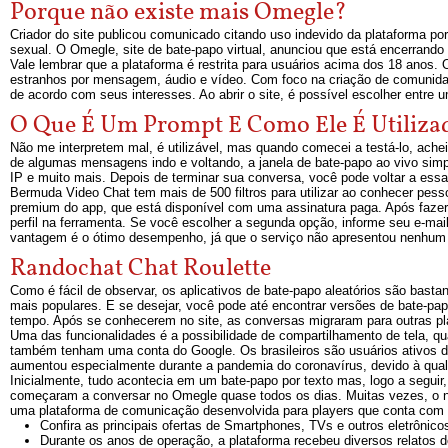
Porque não existe mais Omegle?
Criador do site publicou comunicado citando uso indevido da plataforma por
sexual. O Omegle, site de bate-papo virtual, anunciou que está encerrand
Vale lembrar que a plataforma é restrita para usuários acima dos 18 anos
estranhos por mensagem, áudio e vídeo. Com foco na criação de comunidad
de acordo com seus interesses. Ao abrir o site, é possível escolher entre
O Que É Um Prompt E Como Ele É Utilizado
Não me interpretem mal, é utilizável, mas quando comecei a testá-lo, ache
de algumas mensagens indo e voltando, a janela de bate-papo ao vivo simp
IP e muito mais. Depois de terminar sua conversa, você pode voltar a essa
Bermuda Video Chat tem mais de 500 filtros para utilizar ao conhecer pes
premium do app, que está disponível com uma assinatura paga. Após fazer 
perfil na ferramenta. Se você escolher a segunda opção, informe seu e-mai
vantagem é o ótimo desempenho, já que o serviço não apresentou nenhum 
Randochat Chat Roulette
Como é fácil de observar, os aplicativos de bate-papo aleatórios são bast
mais populares. E se desejar, você pode até encontrar versões de bate-p
tempo. Após se conhecerem no site, as conversas migraram para outras pla
Uma das funcionalidades é a possibilidade de compartilhamento de tela, 
também tenham uma conta do Google. Os brasileiros são usuários ativos d
aumentou especialmente durante a pandemia do coronavírus, devido à qual a
Inicialmente, tudo acontecia em um bate-papo por texto mas, logo a seguir
começaram a conversar no Omegle quase todos os dias. Muitas vezes, o nú
uma plataforma de comunicação desenvolvida para players que conta com su
Confira as principais ofertas de Smartphones, TVs e outros eletrônico
Durante os anos de operação, a plataforma recebeu diversos relatos d