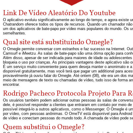
Link De Vídeo Aleatório Do Youtube
O aplicativo evoluiu significativamente ao longo do tempo, e agora exist
Chatrandom oferece todos os tipos de recursos. Quando um chamador não es
um dos aplicativos de bate-papo por vídeo mais populares do mundo. Os 
semelhantes.
Qual site está substituindo Omegle?
O Omegle permite conversar com estranhos e faz sucesso na Internet. Out
Camsurf e iMeetzu. As salas de bate-papo são uma ótima opção para conhe
Além disso, apesar de ser indicada para maiores de idade ou adolescentes
bloqueia o uso por crianças. As principais vantagens deste aplicativo são o
É um serviço muito conveniente para quem deseja manter o anonimato e a co
disponível gratuitamente, mas você terá que pagar um additional para aces
provavelmente já ouviu falar do Omegle. Até ontem (08), ele era um dos ma
meio de mensagens de texto ou chamadas de vídeo, tudo isso de forma anô
encontrar.
Rodrigo Pacheco Protocola Projeto Para Re
Os usuários também podem adicionar outras pessoas às salas de conversa e
dele, é possível responder a clientes que entraram em contato por meio de
possível integrá-lo a outros aplicativos, como o Messenger. O Omegle é um
por vídeo, com pessoas anônimas. O OmeTV está disponível para Android
de vídeo e conectam pessoas do mundo todo. A chamada de vídeo pode ser
Quem substitui o Omegle?