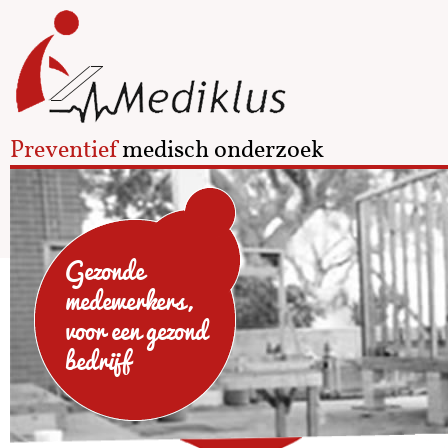
Preventief
medisch onderzoek
Gezonde
medewerkers,
voor een gezond
bedrijf