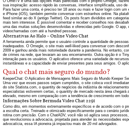
O OmeTV é uma das opções mais parecidas com o próprio Omegle, fazendo r
sua inspiração: acesso rápido às conversas, interface simplificada, uso d
Para fazer uma conta, é preciso ter 18 anos ou mais e fazer login com um 
e iPhone (iOS), também permite conversar com estranhos online. Na plata
feed similar ao do X (antigo Twitter). Os posts ficam divididos em categori
mais tem interesse. É possível comentar e receber conselhos nos desabaf
uma das muitas soluções desenvolvidas e oferecidas pelo Google. O app, d
videochamadas com até a hundred pessoas.
Alternativas Ao Halo – Online Video Chat
A ferramenta ainda permite que o usuário controle a quantidade de pesso
inadequados. O Omegle, o site mais well-liked para conversar com desconhec
2009 e ganhou ainda mais notoriedade durante a pandemia. No entanto, c
de crimes na rede, que levaram ao seu encerramento. Outra opção é o Tin
interação para os usuários. O aplicativo oferece uma variedade de recurso
instantâneas e a capacidade de enviar presentes para seus amigos. O aplic
Qual o chat mais seguro do mundo?
KeeperChat: O Aplicativo de Mensagens Mais Seguro do Mundo Keeper Sec
Uma vez que esses passos sejam cumpridos, o site coloca você imediat
do site Statista.com, o quantity de negócios da indústria de relacionamen
especialistas estiverem certas, o quantity de mercado nesta área chega
elevado, mesmo em comparação com a tendência de crescimento em todo
Informações Sobre Bermuda Video Chat 2291
Como dito, em momentos extremamente específicos e de acordo com o prom
a escolha certa. Treinado e otimizado especificamente para o cenário juríd
rotina com precisão. Com o ChatADV, você não só agiliza seus processos, 
que revolucionou a advocacia, projetada para atender às necessidades espec
advocatícia, essa IA pioneira já impactou mais de 20 mil advogados.