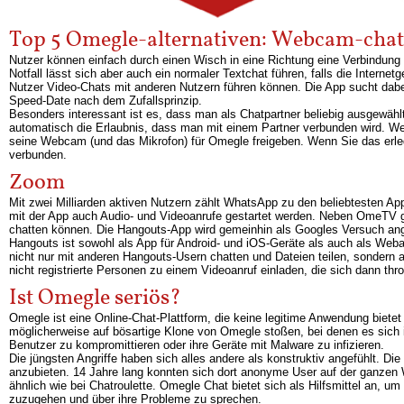
Top 5 Omegle-alternativen: Webcam-chat
Nutzer können einfach durch einen Wisch in eine Richtung eine Verbindung
Notfall lässt sich aber auch ein normaler Textchat führen, falls die Intern
Nutzer Video-Chats mit anderen Nutzern führen können. Die App sucht dabe
Speed-Date nach dem Zufallsprinzip.
Besonders interessant ist es, dass man als Chatpartner beliebig ausgewähl
automatisch die Erlaubnis, dass man mit einem Partner verbunden wird. W
seine Webcam (und das Mikrofon) für Omegle freigeben. Wenn Sie das erle
verbunden.
Zoom
Mit zwei Milliarden aktiven Nutzern zählt WhatsApp zu den beliebtesten 
mit der App auch Audio- und Videoanrufe gestartet werden. Neben OmeTV gib
chatten können. Die Hangouts-App wird gemeinhin als Googles Versuch a
Hangouts ist sowohl als App für Android- und iOS-Geräte als auch als Webap
nicht nur mit anderen Hangouts-Usern chatten und Dateien teilen, sondern
nicht registrierte Personen zu einem Videoanruf einladen, die sich dann t
Ist Omegle seriös?
Omegle ist eine Online-Chat-Plattform, die keine legitime Anwendung biete
möglicherweise auf bösartige Klone von Omegle stoßen, bei denen es sich i
Benutzer zu kompromittieren oder ihre Geräte mit Malware zu infizieren.
Die jüngsten Angriffe haben sich alles andere als konstruktiv angefühlt. Die
anzubieten. 14 Jahre lang konnten sich dort anonyme User auf der ganzen W
ähnlich wie bei Chatroulette. Omegle Chat bietet sich als Hilfsmittel an,
zuzugehen und über ihre Probleme zu sprechen.