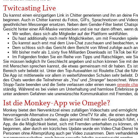
Twitcasting Live
Du kannst einen einzigartigen Link in Chitter generieren und ihn an deine F
beginnen. Auch in Chitter kannst du Fotos, GIFs, Sprachnotizen und Video
gewöhnlichen Messenger ersetzen. Neben dem Gender-Filter bietet Chatspin 
Gesicht hinter einer AR-Maske verstecken und sie nur dann öffnen, wenn d
Wir wollen, dass sich alle Mitglieder auf der Plattform wohlfühlen.
Du hast additionally noch mehr Möglichkeiten, um mit Freunden spiel
Du kannst auch erst mal dem Live-Chat zuschauen und beobachten, w
Dem schloss sich das Gericht dem Bericht von Wired zufolge auch an
Mit bisher mehr als 1,sixty five Milliarden Downloads ist TikTok bei K
Im Folgenden finden Sie ein Reihe von Tipps und Ratschlägen, wie Si
Sie müssen lediglich Ihr Geschlecht angeben und schon können Sie mit d
mit Menschen sprechen kannst, die etwas gemeinsam mit dir haben. Es ist
Bereich sehr beliebt ist. Unter den Top-Auswahlen ist Roulette.Chat die fü
Die App ist mittlerweile vor allem in weiterführenden Schulen sehr beliebt.
des Chats werden die Teilnehmer als „You“ und „Stranger“ bezeichnet. Wenn 
Stopp-Taste beenden und die Seite verlassen oder einen neuen
omegle cha
ständig. Während es bei vielen um Unterhaltung und harmlose Erlebnisse ge
unter anderem Gefahren wie unerwünschte Kommunikation mit Fremden, das
Ist die Monkey-App wie Omegle?
Monkey bietet den Nervenkitzel eines zufälligen Videochats und ermöglicht
hervorragende Alternative zu Omegle oder OmeTV für alle, die einen aufre
Wenn Sie sich danach sehnen, dass jemand mit Ihnen ein Gespräch führt, 
App, die die Möglichkeit bietet, sich mit Fremden unterhalten zu können, oh
begonnen, aber durch ein kürzliches Update wurde ein Video-Chat-Dienst h
Personen ohne Altersprüfung auch per Video zusammen. Dem verhandelnden 
zusammenzuschalten, noch bevor sexuelle Inhalte ausgetauscht werden.