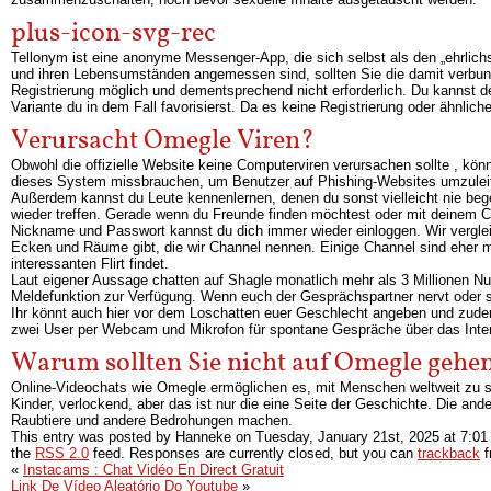
plus-icon-svg-rec
Tellonym ist eine anonyme Messenger-App, die sich selbst als den „ehrlichs
und ihren Lebensumständen angemessen sind, sollten Sie die damit verbund
Registrierung möglich und dementsprechend nicht erforderlich. Du kannst 
Variante du in dem Fall favorisierst. Da es keine Registrierung oder ähnlic
Verursacht Omegle Viren?
Obwohl die offizielle Website keine Computerviren verursachen sollte , 
dieses System missbrauchen, um Benutzer auf Phishing-Websites umzuleiten
Außerdem kannst du Leute kennenlernen, denen du sonst vielleicht nie beg
wieder treffen. Gerade wenn du Freunde finden möchtest oder mit deinem Cru
Nickname und Passwort kannst du dich immer wieder einloggen. Wir verglei
Ecken und Räume gibt, die wir Channel nennen. Einige Channel sind eher m
interessanten Flirt findet.
Laut eigener Aussage chatten auf Shagle monatlich mehr als 3 Millionen Nu
Meldefunktion zur Verfügung. Wenn euch der Gesprächspartner nervt oder s
Ihr könnt auch hier vor dem Loschatten euer Geschlecht angeben und zud
zwei User per Webcam und Mikrofon für spontane Gespräche über das Interne
Warum sollten Sie nicht auf Omegle gehe
Online-Videochats wie Omegle ermöglichen es, mit Menschen weltweit zu spr
Kinder, verlockend, aber das ist nur die eine Seite der Geschichte. Die ande
Raubtiere und andere Bedrohungen machen.
This entry was posted by Hanneke on
Tuesday, January 21st, 2025
at
7:01
the
RSS 2.0
feed. Responses are currently closed, but you can
trackback
f
«
Instacams : Chat Vidéo En Direct Gratuit
Link De Vídeo Aleatório Do Youtube
»