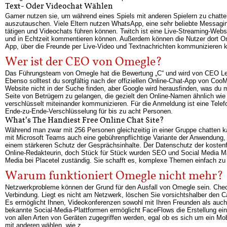
Text- Oder Videochat Wählen
Gamer nutzen sie, um während eines Spiels mit anderen Spielern zu chatte
auszutauschen. Viele Eltern nutzen WhatsApp, eine sehr beliebte Messagin
tätigen und Videochats führen können. Twitch ist eine Live-Streaming-Websei
und in Echtzeit kommentieren können. Außerdem können die Nutzer dort Onl
App, über die Freunde per Live-Video und Textnachrichten kommunizieren 
Wer ist der CEO von Omegle?
Das Führungsteam von Omegle hat die Bewertung „C“ und wird von CEO Leif
Ebenso solltest du sorgfältig nach der offiziellen Online-Chat-App von Coo
Website nicht in der Suche finden, aber Google wird herausfinden, was du m
Seite von Betrügern zu gelangen, die gezielt den Online-Namen ähnlich w
verschlüsselt miteinander kommunizieren. Für die Anmeldung ist eine Tele
Ende-zu-Ende-Verschlüsselung für bis zu acht Personen.
What’s The Handiest Free Online Chat Site?
Während man zwar mit 256 Personen gleichzeitig in einer Gruppe chatten k
mit Microsoft Teams auch eine gebührenpflichtige Variante der Anwendung, 
einem stärkeren Schutz der Gesprächsinhalte. Der Datenschutz der kostenfrei
Online-Redakteurin, doch Stück für Stück wurden SEO und Social Media Mana
Media bei Placetel zuständig. Sie schafft es, komplexe Themen einfach zu e
Warum funktioniert Omegle nicht mehr?
Netzwerkprobleme können der Grund für den Ausfall von Omegle sein. Chec
Verbindung. Liegt es nicht am Netzwerk, löschen Sie vorsichtshalber den 
Es ermöglicht Ihnen, Videokonferenzen sowohl mit Ihren Freunden als auc
bekannte Social-Media-Plattformen ermöglicht FaceFlows die Erstellung ein
von allen Arten von Geräten zugegriffen werden, egal ob es sich um ein Mo
mit anderen wählen, wie z.