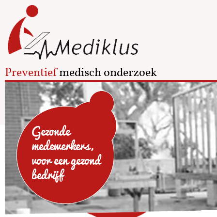
Preventief
medisch onderzoek
Gezonde
medewerkers,
voor een gezond
bedrijf