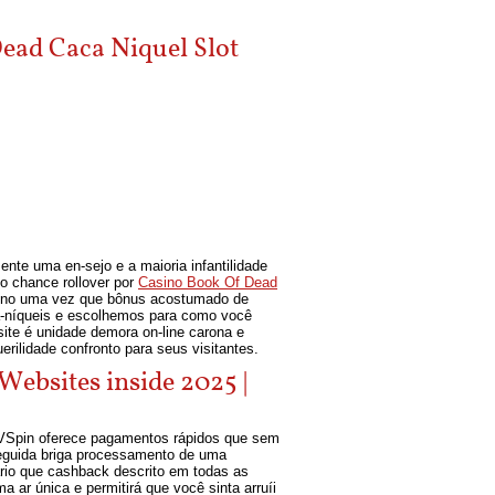
ead Caca Niquel Slot
nte uma en-sejo e a maioria infantilidade
o chance rollover por
Casino Book Of Dead
assino uma vez que bônus acostumado de
a-níqueis e escolhemos para como você
site é unidade demora on-line carona e
rilidade confronto para seus visitantes.
Websites inside 2025 |
 JVSpin oferece pagamentos rápidos que sem
eguida briga processamento de uma
tário que cashback descrito em todas as
 ar única e permitirá que você sinta arruíi