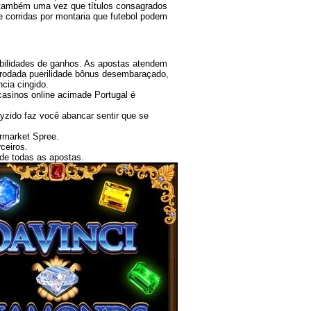
o também uma vez que títulos consagrados
e corridas por montaria que futebol podem
bilidades de ganhos. As apostas atendem
ma rodada puerilidade bônus desembaraçado,
cia cingido.
casinos online acimade Portugal é
yzido faz você abancar sentir que se
ermarket Spree.
ceiros.
ade todas as apostas.