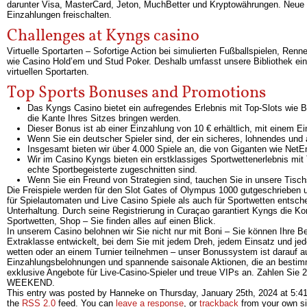
darunter Visa, MasterCard, Jeton, MuchBetter und Kryptowährungen. Neue Sp
Einzahlungen freischalten.
Challenges at Kyngs casino
Virtuelle Sportarten – Sofortige Action bei simulierten Fußballspielen, Ren
wie Casino Hold’em und Stud Poker. Deshalb umfasst unsere Bibliothek ein
virtuellen Sportarten.
Top Sports Bonuses and Promotions
Das Kyngs Casino bietet ein aufregendes Erlebnis mit Top-Slots wie B
die Kante Ihres Sitzes bringen werden.
Dieser Bonus ist ab einer Einzahlung von 10 € erhältlich, mit einem 
Wenn Sie ein deutscher Spieler sind, der ein sicheres, lohnendes und
Insgesamt bieten wir über 4.000 Spiele an, die von Giganten wie NetEn
Wir im Casino Kyngs bieten ein erstklassiges Sportwettenerlebnis mit
echte Sportbegeisterte zugeschnitten sind.
Wenn Sie ein Freund von Strategien sind, tauchen Sie in unsere Tisch
Die Freispiele werden für den Slot Gates of Olympus 1000 gutgeschrieben u
für Spielautomaten und Live Casino Spiele als auch für Sportwetten entsch
Unterhaltung. Durch seine Registrierung in Curaçao garantiert Kyngs die K
Sportwetten, Shop – Sie finden alles auf einen Blick.
In unserem Casino belohnen wir Sie nicht nur mit Boni – Sie können Ihre
Extraklasse entwickelt, bei dem Sie mit jedem Dreh, jedem Einsatz und j
wetten oder an einem Turnier teilnehmen – unser Bonussystem ist darauf au
Einzahlungsbelohnungen und spannende saisonale Aktionen, die an bestimm
exklusive Angebote für Live-Casino-Spieler und treue VIPs an. Zahlen Sie 
WEEKEND.
This entry was posted by Hanneke on
Thursday, January 25th, 2024
at
5:4
the
RSS 2.0
feed. You can
leave a response
, or
trackback
from your own si