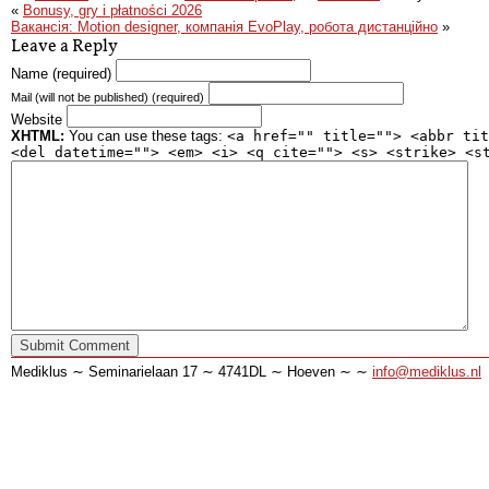
«
Bonusy, gry i płatności 2026
Вакансія: Motion designer, компанія EvoPlay, робота дистанційно
»
Leave a Reply
Name (required)
Mail (will not be published) (required)
Website
XHTML:
You can use these tags:
<a href="" title=""> <abbr tit
<del datetime=""> <em> <i> <q cite=""> <s> <strike> <s
Mediklus ∼ Seminarielaan 17 ∼ 4741DL ∼ Hoeven ∼ ∼
info@mediklus.nl