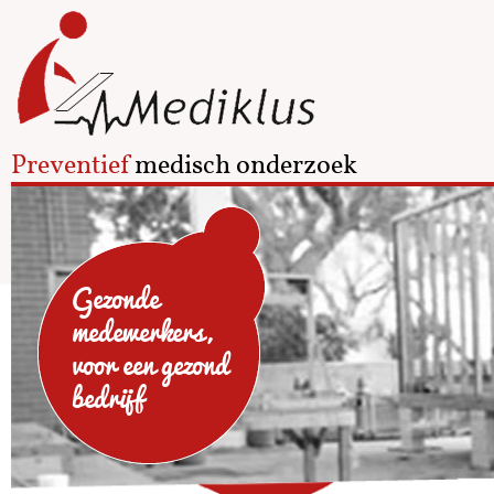
Preventief
medisch onderzoek
Gezonde
medewerkers,
voor een gezond
bedrijf