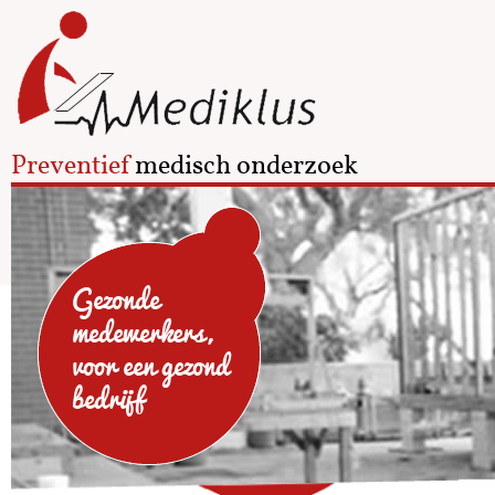
Preventief
medisch onderzoek
Gezonde
medewerkers,
voor een gezond
bedrijf