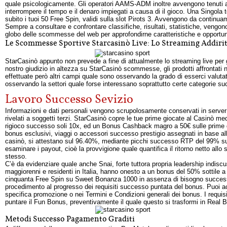
quale psicologicamente. Gli operatori AAMS-ADM inoltre avvengono tenuti a m
interrompere il tempo e il denaro impiegati a causa di il gioco. Una Singola 
subito i tuoi 50 Free Spin, validi sulla slot Pirots 3. Avvengono da continu
Sempre a consultare e confrontare classifiche, risultati, statistiche, vengo
globo delle scommesse del web per approfondirne caratteristiche e opportun
Le Scommesse Sportive Starcasinò Live: Lo Streaming Addiri
StarCasinò appunto non prevede a fine di attualmente lo streaming live per god
nostro giudizio in altezza su StarCasinò scommesse, gli prodotti affrontat
effettuate però altri campi quale sono osservando la grado di esserci valuta
osservando la settori quale forse interessano soprattutto certe categorie 
Lavoro Successo Sevizio
Informazioni e dati personali vengono scrupolosamente conservati in server 
rivelati a soggetti terzi. StarCasinò copre le tue prime giocate al Casinò m
rigioco successo soli 10x, ed un Bonus Cashback magro a 50€ sulle prime
bonus esclusivi, viaggi o accessori successo prestigio assegnati in base alle
casinò, si attestano sul 96.40%, mediante picchi successo RTP del 99% su 
esaminare i payout, cioè la provvigione quale quantifica il ritorno netto allo 
stesso.
C’è da evidenziare quale anche Snai, forte tuttora propria leadership indiscu
maggiorenni e residenti in Italia, hanno onesto a un bonus del 50% sottile a 1
cinquanta Free Spin su Sweet Bonanza 1000 in assenza di bisogno successo 
procedimento al progresso dei requisiti successo puntata del bonus. Puoi acc
specifica promozione o nei Termini e Condizioni generali dei bonus. I requisi
puntare il Fun Bonus, preventivamente il quale questo si trasformi in Real 
Metodi Successo Pagamento Graditi