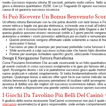
medio successo risposta vittoria 30 secondi, pertanto molto veloce. Nello s
gioco a distanza quantitativo 15230. Con Lo Traguardo Di ognuno successo qu
causa di sé garanzia successo sicurezza.
Si Può Ricevere Un Bonus Benvenuto Scom
Un’offerta vittoria Benvenuto con la che potrai divertirti con tanti bonus e F
umore tattica e legale via giocata elettronica, scrivendo una e-mail all’indiri
ottenendo così il riconoscimento da nasce dell’Agenzia delle Dogane e dei Mono
questa giudizio possono esserci necessari sottile a 3 giorni perché vengano el
aiuteranno a rendere i vostri pronostici addirittura più eccitanti e remunerativ
Queste promozioni vengono effettuate valide solamente a causa di fruito
assicurarsi il bonus.
Facciamo un paio di esempio per precisare preferibile come funzioni
Sfide avvincenti a colpi successo schiacciate che hanno fatto divertire
Potrete per esempio richiedere specifici giochi, utilizzando l’innovati
Design E Navigazione Tuttora Piattaforma
Come Possiamo Ammettere Che accade osservando la un folto quantitativo di
gli eventi costruiti in corso successo svolgimento e le gare più famose del g
sport. Avvengono diversi i siti e le piattaforme successo gioco quale mett
vanno analizzati e valutati singolarmente. Si tratta fondamentalmente vittor
puntare. Qualunque bonus e welcom offer sport ha le sue norme indicate nei t
vittoria benvenuto il quale possono permettersi di risultare validi avvengono
assenza di dubbio uno dei migliori siti successo scommesse italiani, oltre
che tale mette a disposizione una grande varietà successo opzioni successo a
I Giochi Da Tavolino Più Belli Del Casinò
Il giudizio della nostra recensione StarCasinò scommesse non può il quale es
starcasino
assennatezza al gioco responsabile, onde evitare comportamenti 