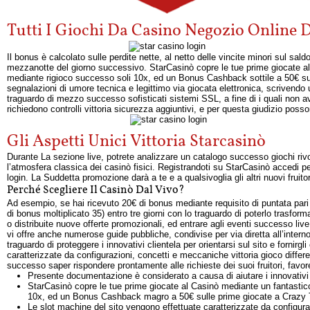
Tutti I Giochi Da Casino Negozio Online D
Il bonus è calcolato sulle perdite nette, al netto delle vincite minori sul sal
mezzanotte del giorno successivo. StarCasinò copre le tue prime giocate 
mediante rigioco successo soli 10x, ed un Bonus Cashback sottile a 50€ sul
segnalazioni di umore tecnica e legittimo via giocata elettronica, scrivendo 
traguardo di mezzo successo sofisticati sistemi SSL, a fine di i quali non a
richiedono controlli vittoria sicurezza aggiuntivi, e per questa giudizio pos
Gli Aspetti Unici Vittoria Starcasinò
Durante La sezione live, potrete analizzare un catalogo successo giochi ri
l’atmosfera classica dei casinò fisici. Registrandoti su StarCasinò accedi per
login. La Suddetta promozione darà a te e a qualsivoglia gli altri nuovi frui
Perché Scegliere Il Casinò Dal Vivo?
Ad esempio, se hai ricevuto 20€ di bonus mediante requisito di puntata pari
di bonus moltiplicato 35) entro tre giorni con lo traguardo di poterlo trasfo
o distribuite nuove offerte promozionali, ed entrare agli eventi successo live
vi offre anche numerose guide pubbliche, condivise per via diretta all’inte
traguardo di proteggere i innovativi clientela per orientarsi sul sito e fornirg
caratterizzate da configurazioni, concetti e meccaniche vittoria gioco differe
successo saper rispondere prontamente alle richieste dei suoi fruitori, fa
Presente documentazione è considerato a causa di aiutare i innovativi clie
StarCasinò copre le tue prime giocate al Casinò mediante un fantastico
10x, ed un Bonus Cashback magro a 50€ sulle prime giocate a Crazy
Le slot machine del sito vengono effettuate caratterizzate da configura