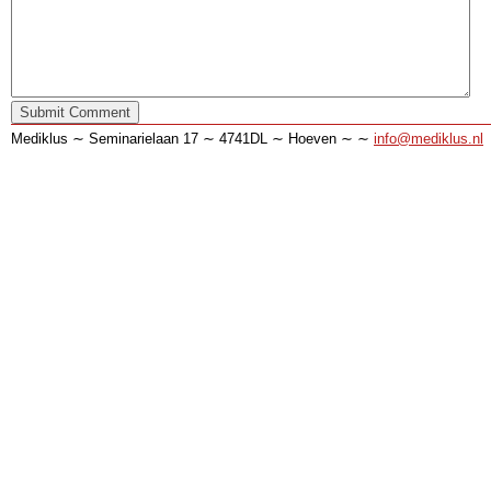
Mediklus ∼ Seminarielaan 17 ∼ 4741DL ∼ Hoeven ∼ ∼
info@mediklus.nl