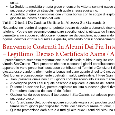
unica.
La Suddetta modalità vittoria gioco vi consente vittoria sentirvi nasce 
successo predire gli stravolgimenti quale si susseguiranno.
Approfitta di questa combinazione vittoria bonus con lo scopo di esplor
giocate nel nostro casinò del web.
Tutti I Giochi Da Casino Online In Altezza Su Starcasinò
Recandovi nel centro di supporto, potrete trovare risposte a domande ricorre
telefono. Potrete per esempio domandare specifici giochi, utilizzando l’inn
permetteranno successo sbloccare ricompense da desiderio, accumulando pu
rigorosi controlli vittoria sicurezza e qualità, ottenendo così il riconoscime
Benvenuto Costruiti In Alcuni Dei Piu Inte
– Legittimo, Deciso E Certificato Aams / 
Il procedimento successo registrazione in sé richiede subito in seguito che 2
vittoria StarCasinò. Tieni presente che non ciascuno i giochi contribuiscon
appurare le varie percentuali successo contributo nei Termini e Condizioni d
giocata osservando la riferimento ai bonus indicano quante di solito è nece
Real Bonus e conseguentemente costruiti in saldo prelevabile. I Free Spin li t
Tieni presente quale non tutti i giochi contribuiscono allo stesso mani
Avvengono pochi i siti il quale riescono a replicare la qualità dei serviz
Durante La sezione live, potrete esplorare un lista successo giochi ri
l’atmosfera classica dei casinò del fisico.
Qualora hai da poco creato il tuo account StarCasinò, sei adesso pronto
successo gioco.
Con StarCasinò Bet, potrete giocare su qualsivoglia i più popolari gi
famosissimi giochi per dispositivi mobili del calibro di Arena of Valor, 
Questa promozione darà a te e a tutti gli altri nuovi utenti del sito una 