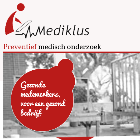
Preventief
medisch onderzoek
Gezonde
medewerkers,
voor een gezond
bedrijf