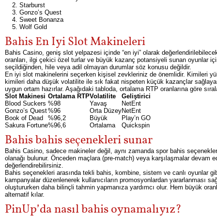
Starburst
Gonzo’s Quest
Sweet Bonanza
Wolf Gold
Bahis En Iyi Slot Makineleri
Bahis Casino, geniş slot yelpazesi içinde “en iyi” olarak değerlendirilebilec
oranları, ilgi çekici özel turlar ve büyük kazanç potansiyeli sunan oyunlar iç
seçildiğinden, hile veya adil olmayan durumlar söz konusu değildir.
En iyi slot makinelerini seçerken kişisel zevkleriniz de önemlidir. Kimileri 
kimileri daha düşük volatilite ile sık fakat nispeten küçük kazançlar sağlayan 
uygun ortam hazırlar. Aşağıdaki tabloda, ortalama RTP oranlarına göre sırala
Slot Makinesi
Ortalama RTP
Volatilite
Geliştirici
Blood Suckers
%98
Yavaş
NetEnt
Gonzo’s Quest
%96
Orta Düzey
NetEnt
Book of Dead
%96,2
Büyük
Play’n GO
Sakura Fortune
%96,6
Ortalama
Quickspin
Bahis bahis seçenekleri sunar
Bahis Casino, sadece makineler değil, aynı zamanda spor bahis seçenekleri
olanağı bulunur. Önceden maçlara (pre-match) veya karşılaşmalar devam ederk
değerlendirebilirsiniz.
Bahis seçenekleri arasında tekli bahis, kombine, sistem ve canlı oyunlar gibi 
kampanyalar düzenlenerek kullanıcıların promosyonlardan yararlanması sağl
oluştururken daha bilinçli tahmin yapmanıza yardımcı olur. Hem büyük oran
alternatif kılar.
PinUp’da nasıl bahis oynamalıyız?