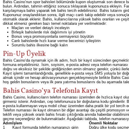
Bahis Casino’nun spor bahisleri bölümünde kupon oluşturmak son derece basi
bulun. Ardından, tahmin ettiğiniz sonuca tıklayarak kuponunuza ekleyin. Far
karşılaşmaya bahis yaparak tek bahis tercih edebilirsiniz. Bahis tutarını gi
Kuponunuz onaylandıktan sonra, ilgili maçı canlı takip edebilir veya sonuçlar
otomatik olarak eklenir. Bahis, kullanıcılarına yüksek bahis oranları ve çeş
dikkat etmeniz gereken bazı temel noktalara yer verilmektedir:
Maçları ve verileri detaylı inceleyin
Birleşik bahislerde risk dağılımını iyi yönetin
Bonus veya promosyonlarla sermayenizi büyütün
Canlı bahislerde hızlı karar verme becerinizi iyileştirin
Sorumlu bahis ilkesine bağlı kalın
Pin-Up Üyelik
Bahis Casino’da oynamak için ilk adım, hızlı bir kayıt sürecinden geçmektir
formuna erişebilirsiniz. İsim, soyisim, e-posta adresi veya telefon numarası gib
doğru ve eksiksiz bir şekilde girdiğinizden emin olmanız gerekir, çünkü ile
Kayıt işlemi tamamlandığında, genellikle e-posta veya SMS yoluyla bir doğ
almak içindir ve hesap aktivasyonunun gerçekleşmesiyle birlikte Bahis Casin
hoş geldin bonuslarını veya ilk para yatırma bonuslarını da bu aşamada talep
Bahis Casino’ya Telefonla Kayıt
Bahis Casino, kullanıcıların telefon numarası üzerinden de hızlıca kayıt o
girmeniz istenir. Ardından, cep telefonunuza bir doğrulama kodu gönderilir. Bu k
e-posta kullanmayan veya mobil cihaz üzerinden daha pratik bir yol tercih ede
Telefon numarası ile kayıt olmanın bir diğer avantajı da çeşitli promosyon 
teklifi veya yüksek oranlı bahis fırsatı çıktığında anında haberdar olabilirsin
geçme seçeneğiniz de bulunmaktadır. Aşağıdaki tabloda, telefon numarasıyla
Adım
İşlem
Önemli Noktalar
1
Kayıt formunda telefon numaranızı girin
Doğru ülke kodu seçme